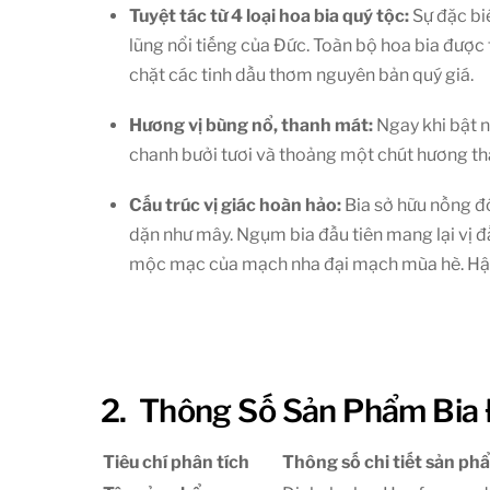
Tuyệt tác từ 4 loại hoa bia quý tộc:
Sự đặc bi
lũng nổi tiếng của Đức. Toàn bộ hoa bia được
chặt các tinh dầu thơm nguyên bản quý giá.
Hương vị bùng nổ, thanh mát:
Ngay khi bật n
chanh bưởi tươi và thoảng một chút hương th
Cấu trúc vị giác hoàn hảo:
Bia sở hữu nồng đ
dặn như mây. Ngụm bia đầu tiên mang lại vị đ
mộc mạc của mạch nha đại mạch mùa hè. Hậu vị
2. Thông Số Sản Phẩm Bia
Tiêu chí phân tích
Thông số chi tiết sản ph