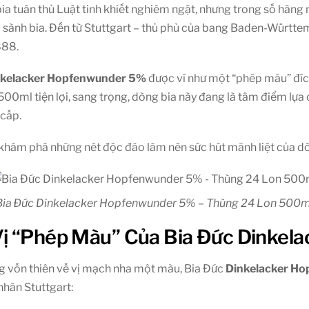
ia tuân thủ Luật tinh khiết nghiêm ngặt, nhưng trong số hàng
đồ sành bia. Đến từ Stuttgart – thủ phủ của bang Baden-Württe
888.
nkelacker Hopfenwunder 5%
được ví như một “phép màu” đích
 500ml tiện lợi, sang trọng, dòng bia này đang là tâm điểm lựa 
 cấp.
khám phá những nét độc đáo làm nên sức hút mãnh liệt của dò
Bia Đức Dinkelacker Hopfenwunder 5% – Thùng 24 Lon 500m
Vị “Phép Màu” Của Bia Đức Dinkel
g vốn thiên về vị mạch nha một màu, Bia Đức
Dinkelacker H
nhân Stuttgart: