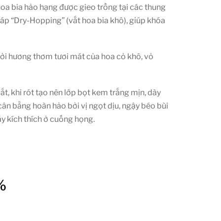
a bia hảo hạng được gieo trồng tại các thung
áp “Dry-Hopping” (vắt hoa bia khô), giúp khóa
bởi hương thơm tươi mát của hoa cỏ khô, vỏ
t, khi rót tạo nên lớp bọt kem trắng mịn, dày
ân bằng hoàn hảo bởi vị ngọt dịu, ngậy béo bùi
y kích thích ở cuống họng.
%