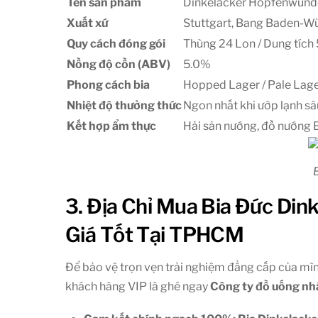
Tên sản phẩm
Dinkelacker Hopfenwund
Xuất xứ
Stuttgart, Bang Baden-W
Quy cách đóng gói
Thùng 24 Lon / Dung tích 
Nồng độ cồn (ABV)
5.0%
Phong cách bia
Hopped Lager / Pale Lager
Nhiệt độ thưởng thức
Ngon nhất khi ướp lạnh sâ
Kết hợp ẩm thực
Hải sản nướng, đồ nướng B
3. Địa Chỉ Mua Bia Đức D
Giá Tốt Tại TPHCM
Để bảo vệ trọn vẹn trải nghiệm đẳng cấp của mìn
khách hàng VIP là ghé ngay
Công ty
đồ uống nh