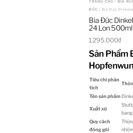
TRANG CHỦ
/
BIA R
ĐỨC
/ Bia Đức Dinke
Bia Đức Dink
24 Lon 500ml
1.295.000
₫
Sản Phẩm B
Hopfenwun
Tiêu chí phân
Thôn
tích
Tên sản phẩm
Dink
Stut
Xuất xứ
bang
Quy cách
Thùng
đóng gói
nhôm