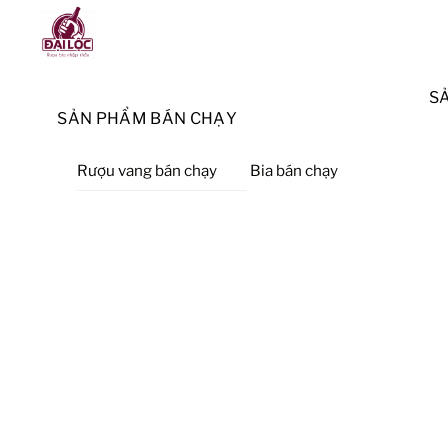
Skip
Menu
to
content
S
SẢN PHẨM BÁN CHẠY
Rượu vang bán chạy
Bia bán chạy