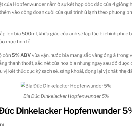
ệt của Hopfenwunder nằm ở sự kết hợp độc đáo của 4 giống ho
 thêm vào công đoạn cuối của quá trình ủ lạnh theo phương ph
ắp lon bia 500ml, khứu giác của anh sẽ lập tức bị chinh phục 
ảo mộc tinh tế.
ộ cồn
5% ABV
vừa vặn, nước bia mang sắc vàng óng ả trong vắ
ắng thanh thoát, sắc nét của hoa bia nhưng ngay sau đó được c
 kết thúc cực kỳ sạch sẽ, sảng khoái, đọng lại vị chát nhẹ đầ
Bia Đức Dinkelacker Hopfenwunder 5%
 Đức Dinkelacker Hopfenwunder 5
ẩm