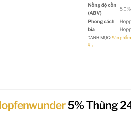
Nồng độ cồn
5.0
(ABV)
Phong cách
Hoppe
bia
Hoppi
DANH MỤC:
Sản phẩm
Âu
 Hopfenwunder
5% Thùng 24 