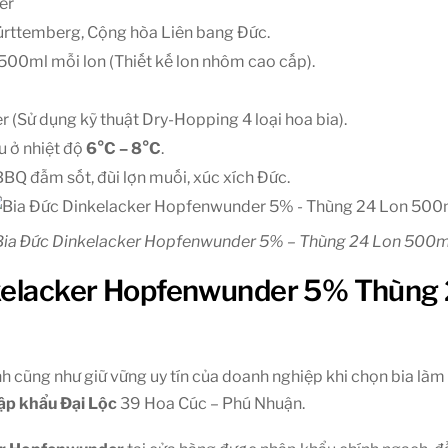
er
ürttemberg, Cộng hòa Liên bang Đức.
500ml mỗi lon (Thiết kế lon nhôm cao cấp).
 (Sử dụng kỹ thuật Dry-Hopping 4 loại hoa bia).
u ở nhiệt độ
6°C – 8°C
.
BQ đẫm sốt, đùi lợn muối, xúc xích Đức.
Bia Đức Dinkelacker Hopfenwunder 5% – Thùng 24 Lon 500m
inkelacker Hopfenwunder 5% Thùng
h cũng như giữ vững uy tín của doanh nghiệp khi chọn bia làm 
ập khẩu Đại Lộc
39 Hoa Cúc – Phú Nhuận.