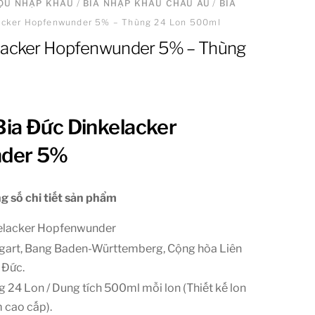
ƯỢU NHẬP KHẨU
/
BIA NHẬP KHẨU CHÂU ÂU
/
BIA
lacker Hopfenwunder 5% – Thùng 24 Lon 500ml
elacker Hopfenwunder 5% – Thùng
ia Đức Dinkelacker
der 5%
g số chi tiết sản phẩm
elacker Hopfenwunder
tgart, Bang Baden-Württemberg, Cộng hòa Liên
 Đức.
 24 Lon / Dung tích 500ml mỗi lon (Thiết kế lon
 cao cấp).