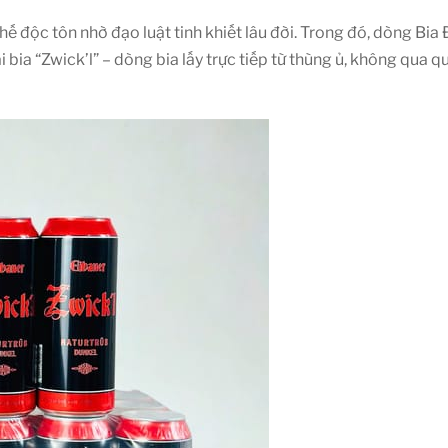
thế độc tôn nhờ đạo luật tinh khiết lâu đời. Trong đó, dòng Bia
bia “Zwick’l” – dòng bia lấy trực tiếp từ thùng ủ, không qua quá