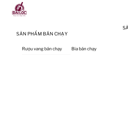
Skip
Menu
to
content
S
SẢN PHẨM BÁN CHẠY
Rượu vang bán chạy
Bia bán chạy