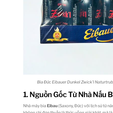
Bia Đức Eibauer Dunkel Zwick’l Naturtr
1. Nguồn Gốc Từ Nhà Nấu B
Nhà máy bia
Eibau
(Saxony, Đức) với lịch sử từ n
không chỉ đơn thuần là thức uống giải khát, mà l