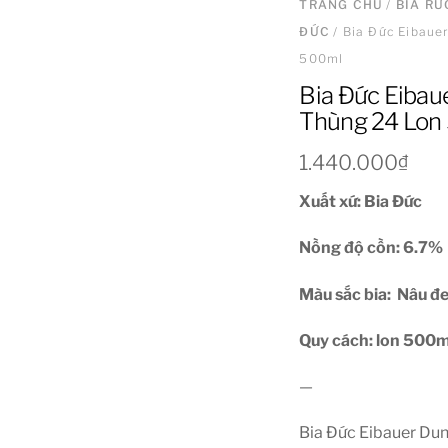
TRANG CHỦ
/
BIA R
ĐỨC
/ Bia Đức Eibaue
500ml
Bia Đức Eibaue
Thùng 24 Lon
1.440.000
₫
Xuất xứ: Bia Đức
Nồng độ cồn: 6.7
%
Màu sắc bia: Nâu đ
Quy cách: lon 500m
—
Bia Đức Eibauer Dunk