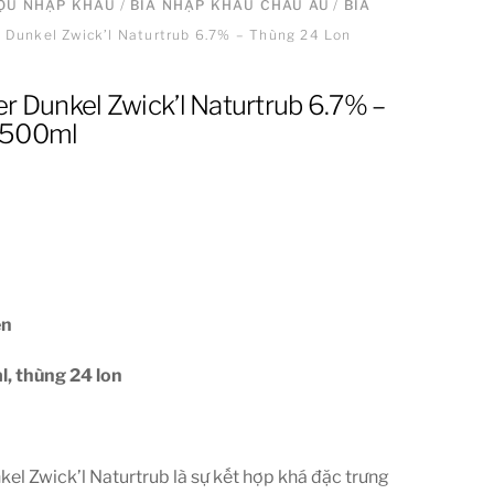
ƯỢU NHẬP KHẨU
/
BIA NHẬP KHẨU CHÂU ÂU
/
BIA
r Dunkel Zwick’l Naturtrub 6.7% – Thùng 24 Lon
r Dunkel Zwick’l Naturtrub 6.7% –
 500ml
en
l, thùng 24 lon
el Zwick’l Naturtrub là sự kết hợp khá đặc trưng