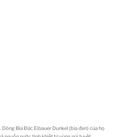
ảo. Dòng Bia Đức Eibauer Dunkel (bia đen) của họ
 nguồn nước tinh khiết từ vùng núi tuyết.