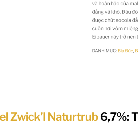
và hoàn hảo của malt
đắng và khô. Đâu đó
được chút socola đắ
cuốn nơi vòm miệng.
Eibauer này trở nên 
DANH MỤC:
Bia Đức
,
B
l Zwick’l Naturtrub
6,7%: T