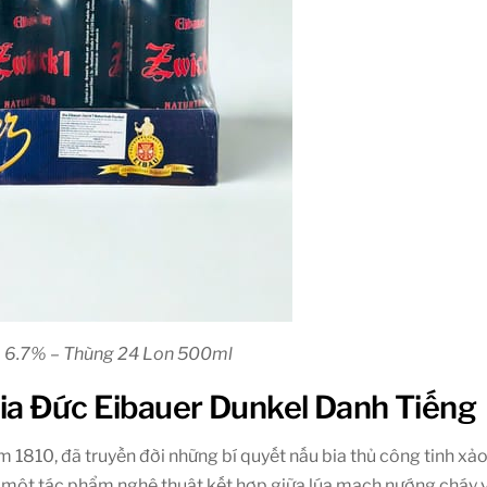
ub 6.7% – Thùng 24 Lon 500ml
ia Đức Eibauer Dunkel Danh Tiếng
ăm 1810, đã truyền đời những bí quyết nấu bia thủ công tinh x
à một tác phẩm nghệ thuật kết hợp giữa lúa mạch nướng cháy và