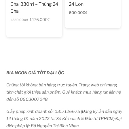
Chai 330ml – Thùng 24
24 Lon
Chai
600.000
₫
Giá
Giá
1.176.000
₫
1.350.000
₫
gốc
hiện
là:
tại
1.350.000₫.
là:
1.176.000₫.
BIA NGON GIÁ TỐT ĐẠI LỘC
Chúng tôi không bán hàng trực tuyến. Trang web chỉ mang
tính chất giới thiệu sản phẩm. Quý khách mua hàng xin liên hệ
đến số 0903007048
Giấy phép kinh doanh số: 0317126675 (Đăng ký lần đầu ngày
14 tháng 01 năm 2022 tại Sở Kế hoạch & Đầu tư TPHCM) Đại
diện pháp lý: Bà Nguyễn Thị Bích Nhạn.