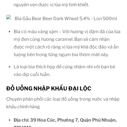
nguyên vẹn được vị lúa mỳ tinh khiết.
Bia có màu vàng sậm – Với hương vị đậm đà của lúa
mỳ đen cùng hương caramel. Bạn sẽ cảm nhận
được một cách rõ ràng vị lúa mỳ khá độc đáo và ấn
tượng bên trong từng ngụm bia thơm mát này.
Là loại bia thích hợp để cùng nhâm nhi với bạn bè
vào dịp cuối tuần.
ĐỒ UỐNG NHẬP KHẨU ĐẠI LỘC
Chuyên phân phối các loại đồ uống trong nước và nhập
khẩu chính hãng
Địa chỉ: 39 Hoa Cúc, Phường 7, Quận Phú Nhuận,