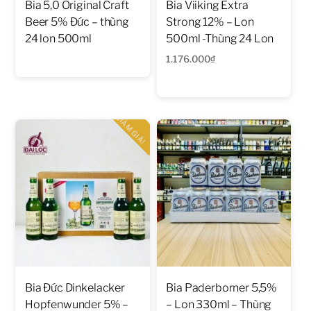
Bia 5,0 Original Craft
Bia Viiking Extra
Beer 5% Đức – thùng
Strong 12% – Lon
24 lon 500ml
500ml -Thùng 24 Lon
1.176.000
₫
GIẢM GIÁ!
Bia Đức Dinkelacker
Bia Paderborner 5,5%
Hopfenwunder 5% –
– Lon 330ml – Thùng