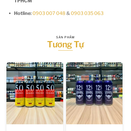
TPHCM
Hotline:
0903 007 048
&
0903 035 063
SẢN PHẨM
Tương Tự