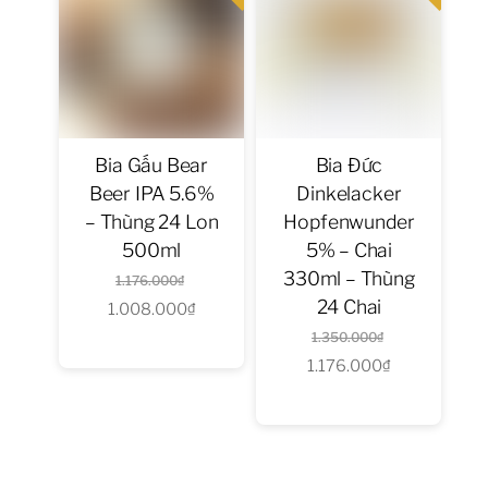
Bia
Anh
2
Bia
Bia Gấu Bear
Bia Đức
Nhật
Beer IPA 5.6%
Dinkelacker
4
– Thùng 24 Lon
Hopfenwunder
500ml
5% – Chai
Bia
330ml – Thùng
Giá
1.176.000
₫
Latvia
24 Chai
1.008.000
gốc
₫
Giá
9
Giá
là:
hiện
1.350.000
₫
1.176.000
₫
gốc
Giá
1.176.000₫.
tại
Bia
là:
hiện
là:
Nga
1.350.000₫.
tại
1.008.000₫.
2
là:
1.176.000₫.