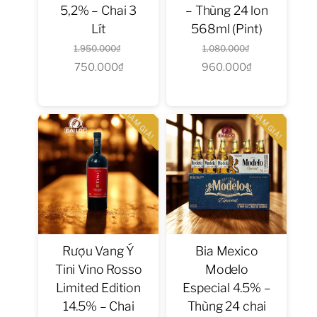
5,2% – Chai 3
– Thùng 24 lon
Lít
568ml (Pint)
Giá
Giá
1.950.000
₫
1.080.000
₫
750.000
₫
Giá
gốc
960.000
₫
gốc
Giá
hiện
là:
là:
hiện
tại
1.950.000₫.
1.080.000₫.
tại
GIẢM GIÁ!
GIẢM GIÁ!
là:
là:
750.000₫.
960.000₫.
Rượu Vang Ý
Bia Mexico
Tini Vino Rosso
Modelo
Limited Edition
Especial 4.5% –
14.5% – Chai
Thùng 24 chai