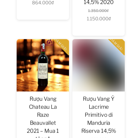
14,5% 2020
864.000
₫
gốc
Giá
Giá
là:
hiện
1.350.000
₫
1.150.000
₫
gốc
Giá
1.152.000₫.
tại
là:
hiện
là:
1.350.000₫.
tại
864.000₫.
GIẢM GIÁ!
GIẢM GIÁ!
là:
1.150.000₫.
Rượu Vang
Rượu Vang Ý
Chateau La
Lacrime
Raze
Primitivo di
Beauvallet
Manduria
2021 – Mua 1
Riserva 14,5%