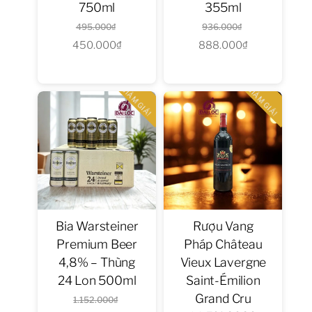
750ml
355ml
Giá
Giá
495.000
₫
936.000
₫
450.000
₫
gốc
Giá
888.000
₫
gốc
Giá
là:
hiện
là:
hiện
495.000₫.
tại
936.000₫.
tại
GIẢM GIÁ!
GIẢM GIÁ!
là:
là:
450.000₫.
888.000₫.
Bia Warsteiner
Rượu Vang
Premium Beer
Pháp Château
4,8% – Thùng
Vieux Lavergne
24 Lon 500ml
Saint-Émilion
Grand Cru
Giá
1.152.000
₫