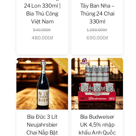
24 Lon 330ml |
Tây Ban Nha –
Bia Thủ Công
Thùng 24 Chai
Việt Nam
330ml
Giá
Giá
540.000
₫
1.250.000
₫
480.000
₫
gốc
Giá
690.000
₫
gốc
Giá
là:
hiện
là:
hiện
540.000₫.
tại
1.250.000₫.
tại
GIẢM GIÁ!
GIẢM GIÁ!
là:
là:
480.000₫.
690.000₫.
Bia Đức 3 Lít
Bia Budweiser
Neujahrsbier
UK 4,5% nhập
Chai Nắp Bật
khẩu Anh Quốc