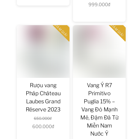
999.000
₫
gốc
Giá
1.600.000₫.
tại
là:
hiện
là:
Bia
nhập
1.260.000₫.
tại
1.560.000₫.
GIẢM GIÁ!
GIẢM GIÁ!
khẩu
là:
Quốc
Gia
999.000₫.
khác
31
Bia
Trái
Cây
Rượu vang
Vang Ý R7
11
Pháp Château
Primitivo
Laubes Grand
Puglia 15% –
Réserve 2023
Vang Đỏ Mạnh
Rượu
Vang
Mẽ, Đậm Đà Từ
Giá
650.000
₫
Nhập
Miền Nam
600.000
₫
gốc
Giá
Khẩu
Nước Ý
là:
hiện
296