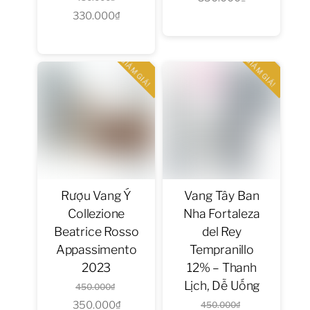
59
330.000
₫
gốc
Giá
là:
hiện
là:
hiện
450.000₫.
tại
Bia
450.000₫.
tại
là:
GIẢM GIÁ!
GIẢM GIÁ!
Khuyến
là:
350.000₫.
Mãi
330.000₫.
23
Rượu
Vang
Khuyến
Mãi
Rượu Vang Ý
Vang Tây Ban
36
Collezione
Nha Fortaleza
Beatrice Rosso
del Rey
Bia
Appassimento
Tempranillo
nhập
khẩu
2023
12% – Thanh
Châu
Lịch, Dễ Uống
Giá
450.000
₫
Âu
Giá
350.000
₫
gốc
Giá
450.000
₫
332