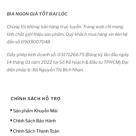
Bia
Pháp
BIA NGON GIÁ TỐT ĐẠI LỘC
1
Chúng tôi không bán hàng trực tuyến. Trang web chỉ mang
tính chất giới thiệu sản phẩm. Quý khách mua hàng xin liên hệ
Bia
Ý
đến số 0903007048
1
Giấy phép kinh doanh số: 0317126675 (Đăng ký lần đầu ngày
14 tháng 01 năm 2022 tại Sở Kế hoạch & Đầu tư TPHCM) Đại
KHUYẾN
diện pháp lý: Bà Nguyễn Thị Bích Nhạn.
MẠI
G
CHÍNH SÁCH HỖ TRỢ
I
Á
Sản phẩm Khuyến Mãi
S
Ả
Chính Sách Bảo Hành
N
P
Chính Sách Thanh Toán
H