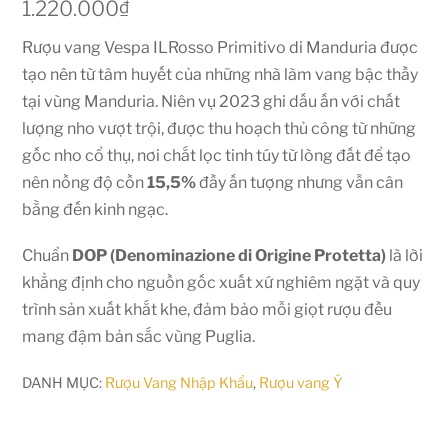
1.220.000
₫
Rượu vang Vespa ILRosso Primitivo di Manduria được
tạo nên từ tâm huyết của những nhà làm vang bậc thầy
tại vùng Manduria. Niên vụ 2023 ghi dấu ấn với chất
lượng nho vượt trội, được thu hoạch thủ công từ những
gốc nho cổ thụ, nơi chắt lọc tinh túy từ lòng đất để tạo
nên nồng độ cồn
15,5%
đầy ấn tượng nhưng vẫn cân
bằng đến kinh ngạc.
Chuẩn
DOP (Denominazione di Origine Protetta)
là lời
khẳng định cho nguồn gốc xuất xứ nghiêm ngặt và quy
trình sản xuất khắt khe, đảm bảo mỗi giọt rượu đều
mang đậm bản sắc vùng Puglia.
DANH MỤC:
Rượu Vang Nhập Khẩu
,
Rượu vang Ý