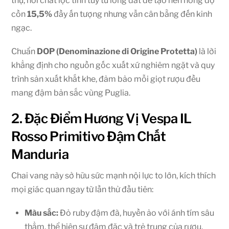
thụ, nơi chắt lọc tinh túy từ lòng đất để tạo nên nồng độ
cồn
15,5%
đầy ấn tượng nhưng vẫn cân bằng đến kinh
ngạc.
Chuẩn
DOP (Denominazione di Origine Protetta)
là lời
khẳng định cho nguồn gốc xuất xứ nghiêm ngặt và quy
trình sản xuất khắt khe, đảm bảo mỗi giọt rượu đều
mang đậm bản sắc vùng Puglia.
2. Đặc Điểm Hương Vị Vespa IL
Rosso Primitivo Đậm Chất
Manduria
Chai vang này sở hữu sức mạnh nội lực to lớn, kích thích
mọi giác quan ngay từ lần thử đầu tiên:
Màu sắc:
Đỏ ruby đậm đà, huyền ảo với ánh tím sâu
thẳm, thể hiện sự đậm đặc và trẻ trung của rượu.