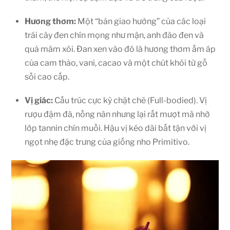
Hương thơm:
Một “bản giao hưởng” của các loại
trái cây đen chín mọng như mận, anh đào đen và
quả mâm xôi. Đan xen vào đó là hương thơm ấm áp
của cam thảo, vani, cacao và một chút khói từ gỗ
sồi cao cấp.
Vị giác:
Cấu trúc cực kỳ chặt chẽ (Full-bodied). Vị
rượu đậm đà, nồng nàn nhưng lại rất mượt mà nhờ
lớp tannin chín muồi. Hậu vị kéo dài bất tận với vị
ngọt nhẹ đặc trưng của giống nho Primitivo.