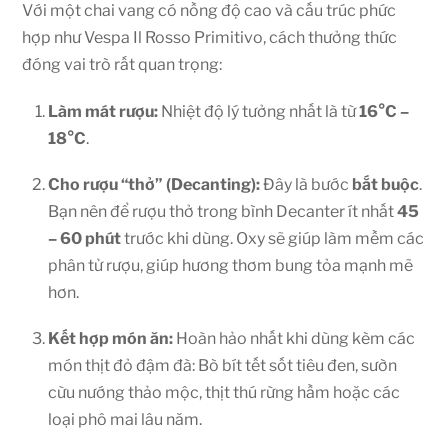
Với một chai vang có nồng độ cao và cấu trúc phức
hợp như Vespa Il Rosso Primitivo, cách thưởng thức
đóng vai trò rất quan trọng:
Làm mát rượu:
Nhiệt độ lý tưởng nhất là từ
16°C –
18°C
.
Cho rượu “thở” (Decanting):
Đây là bước
bắt buộc
.
Bạn nên để rượu thở trong bình Decanter ít nhất
45
– 60 phút
trước khi dùng. Oxy sẽ giúp làm mềm các
phân tử rượu, giúp hương thơm bung tỏa mạnh mẽ
hơn.
Kết hợp món ăn:
Hoàn hảo nhất khi dùng kèm các
món thịt đỏ đậm đà: Bò bít tết sốt tiêu đen, sườn
cừu nướng thảo mộc, thịt thú rừng hầm hoặc các
loại phô mai lâu năm.