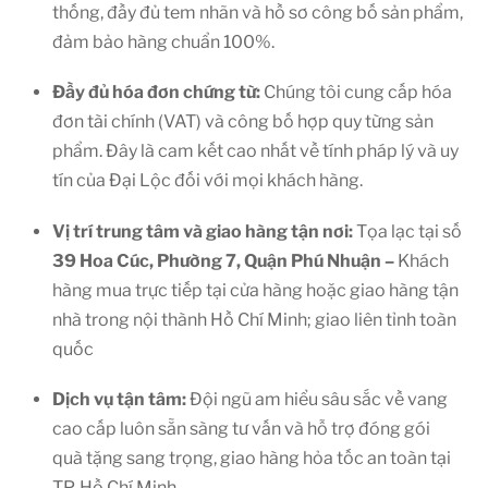
thống, đầy đủ tem nhãn và hồ sơ công bố sản phẩm,
đảm bảo hàng chuẩn 100%.
Đầy đủ hóa đơn chứng từ:
Chúng tôi cung cấp hóa
đơn tài chính (VAT) và công bố hợp quy từng sản
phẩm. Đây là cam kết cao nhất về tính pháp lý và uy
tín của Đại Lộc đối với mọi khách hàng.
Vị trí trung tâm và giao hàng tận nơi:
Tọa lạc tại số
39 Hoa Cúc, Phường 7, Quận Phú Nhuận –
Khách
hàng mua trực tiếp tại cửa hàng hoặc giao hàng tận
nhà trong nội thành Hồ Chí Minh; giao liên tỉnh toàn
quốc
Dịch vụ tận tâm:
Đội ngũ am hiểu sâu sắc về vang
cao cấp luôn sẵn sàng tư vấn và hỗ trợ đóng gói
quà tặng sang trọng, giao hàng hỏa tốc an toàn tại
TP. Hồ Chí Minh.