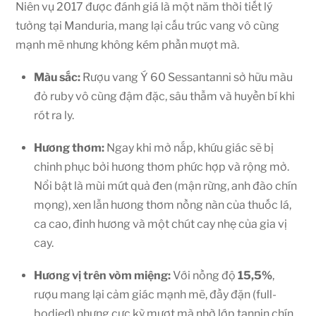
Niên vụ 2017 được đánh giá là một năm thời tiết lý
tưởng tại Manduria, mang lại cấu trúc vang vô cùng
mạnh mẽ nhưng không kém phần mượt mà.
Màu sắc:
Rượu vang Ý 60 Sessantanni sở hữu màu
đỏ ruby vô cùng đậm đặc, sâu thẫm và huyền bí khi
rót ra ly.
Hương thơm:
Ngay khi mở nắp, khứu giác sẽ bị
chinh phục bởi hương thơm phức hợp và rộng mở.
Nổi bật là mùi mứt quả đen (mận rừng, anh đào chín
mọng), xen lẫn hương thơm nồng nàn của thuốc lá,
ca cao, đinh hương và một chút cay nhẹ của gia vị
cay.
Hương vị trên vòm miệng:
Với nồng độ
15,5%
,
rượu mang lại cảm giác mạnh mẽ, đầy đặn (full-
bodied) nhưng cực kỳ mượt mà nhờ lớp tannin chín