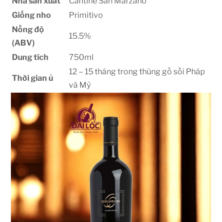
Nhà sản xuất
Cantine San Marzano
Giống nho
Primitivo
Nồng độ
15.5%
(ABV)
Dung tích
750ml
12 – 15 tháng trong thùng gỗ sồi Pháp
Thời gian ủ
và Mỹ