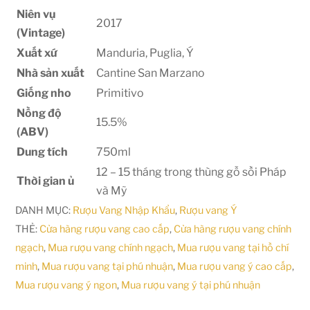
Niên vụ
2017
(Vintage)
Xuất xứ
Manduria, Puglia, Ý
Nhà sản xuất
Cantine San Marzano
Giống nho
Primitivo
Nồng độ
15.5%
(ABV)
Dung tích
750ml
12 – 15 tháng trong thùng gỗ sồi Pháp
Thời gian ủ
và Mỹ
DANH MỤC:
Rượu Vang Nhập Khẩu
,
Rượu vang Ý
THẺ:
Cửa hàng rượu vang cao cấp
,
Cửa hàng rượu vang chính
ngạch
,
Mua rượu vang chính ngạch
,
Mua rượu vang tại hồ chí
minh
,
Mua rượu vang tại phú nhuận
,
Mua rượu vang ý cao cấp
,
Mua rượu vang ý ngon
,
Mua rượu vang ý tại phú nhuận