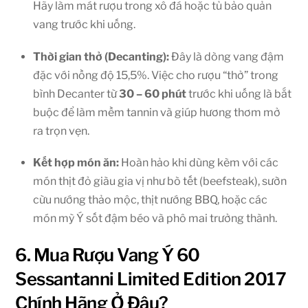
Hãy làm mát rượu trong xô đá hoặc tủ bảo quản
vang trước khi uống.
Thời gian thở (Decanting):
Đây là dòng vang đậm
đặc với nồng độ 15,5%. Việc cho rượu “thở” trong
bình Decanter từ
30 – 60 phút
trước khi uống là bắt
buộc để làm mềm tannin và giúp hương thơm mở
ra trọn vẹn.
Kết hợp món ăn:
Hoàn hảo khi dùng kèm với các
món thịt đỏ giàu gia vị như bò tết (beefsteak), sườn
cừu nướng thảo mộc, thịt nướng BBQ, hoặc các
món mỳ Ý sốt đậm béo và phô mai trưởng thành.
6. Mua Rượu Vang Ý 60
Sessantanni Limited Edition 2017
Chính Hãng Ở Đâu?