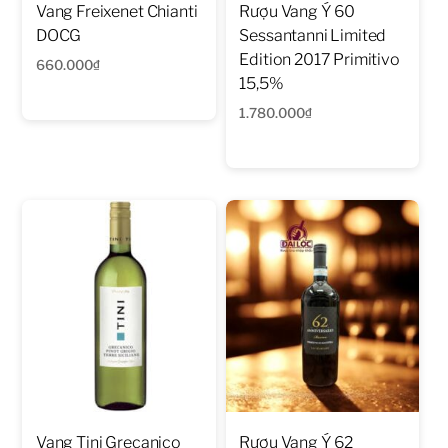
Vang Freixenet Chianti
Rượu Vang Ý 60
DOCG
Sessantanni Limited
Edition 2017 Primitivo
660.000
₫
15,5%
1.780.000
₫
Vang Tini Grecanico
Rượu Vang Ý 62