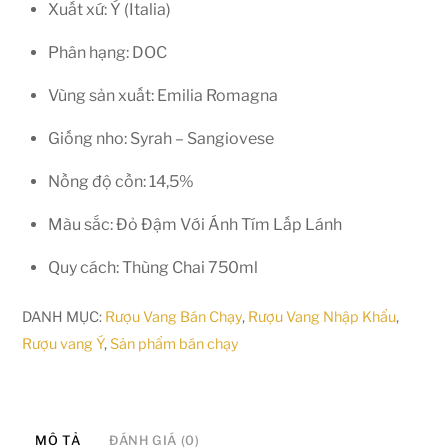
Xuất xứ: Ý (Italia)
Phân hạng: DOC
Vùng sản xuất: Emilia Romagna
Giống nho: Syrah – Sangiovese
Nồng độ cồn: 14,5%
Màu sắc: Đỏ Đậm Với Ánh Tím Lấp Lánh
Quy cách: Thùng Chai 750ml
DANH MỤC:
Rượu Vang Bán Chạy
,
Rượu Vang Nhập Khẩu
,
Rượu vang Ý
,
Sản phẩm bán chạy
MÔ TẢ
ĐÁNH GIÁ (0)