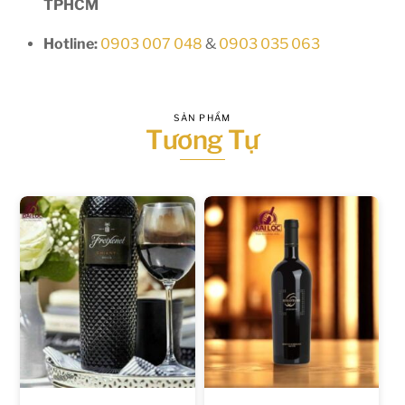
TPHCM
Hotline:
0903 007 048
&
0903 035 063
SẢN PHẨM
Tương Tự