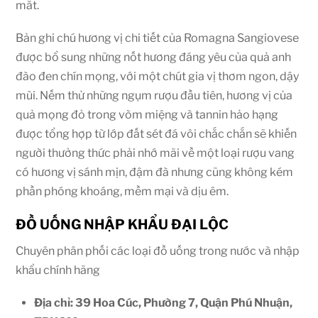
mắt.
Bản ghi chú hương vị chi tiết của Romagna Sangiovese
được bổ sung những nốt hương đáng yêu của quả anh
đào đen chín mọng, với một chút gia vị thơm ngon, dậy
mùi. Nếm thử những ngụm rượu đầu tiên, hương vị của
quả mọng đỏ trong vòm miệng và tannin hảo hạng
được tổng hợp từ lớp đất sét đá vôi chắc chắn sẽ khiến
người thưởng thức phải nhớ mãi về một loại rượu vang
có hương vị sánh mịn, đậm đà nhưng cũng không kém
phần phóng khoáng, mềm mại và dịu êm.
ĐỒ UỐNG NHẬP KHẨU ĐẠI LỘC
Chuyên phân phối các loại đồ uống trong nước và nhập
khẩu chính hãng
Địa chỉ: 39 Hoa Cúc, Phường 7, Quận Phú Nhuận,