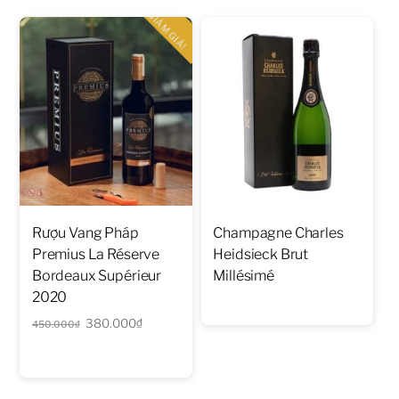
1.480.000₫.
là:
GIẢM GIÁ!
1.350.000₫.
Rượu Vang Pháp
Champagne Charles
Premius La Réserve
Heidsieck Brut
Bordeaux Supérieur
Millésimé
2020
Giá
Giá
380.000
₫
450.000
₫
gốc
hiện
là:
tại
450.000₫.
là: