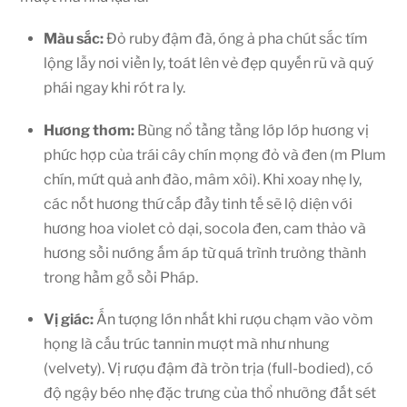
Màu sắc:
Đỏ ruby đậm đà, óng ả pha chút sắc tím
lộng lẫy nơi viền ly, toát lên vẻ đẹp quyến rũ và quý
phái ngay khi rót ra ly.
Hương thơm:
Bùng nổ tầng tầng lớp lớp hương vị
phức hợp của trái cây chín mọng đỏ và đen (m Plum
chín, mứt quả anh đào, mâm xôi). Khi xoay nhẹ ly,
các nốt hương thứ cấp đầy tinh tế sẽ lộ diện với
hương hoa violet cỏ dại, socola đen, cam thảo và
hương sồi nướng ấm áp từ quá trình trưởng thành
trong hầm gỗ sồi Pháp.
Vị giác:
Ấn tượng lớn nhất khi rượu chạm vào vòm
họng là cấu trúc tannin mượt mà như nhung
(velvety). Vị rượu đậm đà tròn trịa (full-bodied), có
độ ngậy béo nhẹ đặc trưng của thổ nhưỡng đất sét