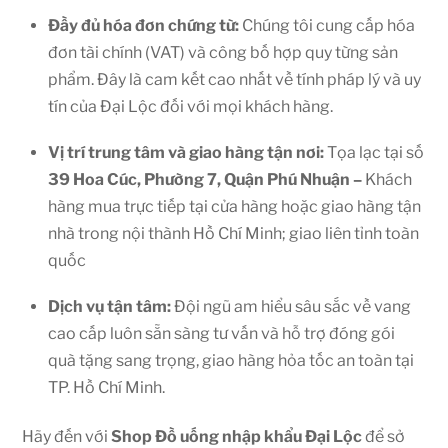
Đầy đủ hóa đơn chứng từ:
Chúng tôi cung cấp hóa
đơn tài chính (VAT) và công bố hợp quy từng sản
phẩm. Đây là cam kết cao nhất về tính pháp lý và uy
tín của Đại Lộc đối với mọi khách hàng.
Vị trí trung tâm và giao hàng tận nơi:
Tọa lạc tại số
39 Hoa Cúc, Phường 7, Quận Phú Nhuận –
Khách
hàng mua trực tiếp tại cửa hàng hoặc giao hàng tận
nhà trong nội thành Hồ Chí Minh; giao liên tỉnh toàn
quốc
Dịch vụ tận tâm:
Đội ngũ am hiểu sâu sắc về vang
cao cấp luôn sẵn sàng tư vấn và hỗ trợ đóng gói
quà tặng sang trọng, giao hàng hỏa tốc an toàn tại
TP. Hồ Chí Minh.
Hãy đến với
Shop
Đồ uống nhập khẩu Đại Lộc
để sở