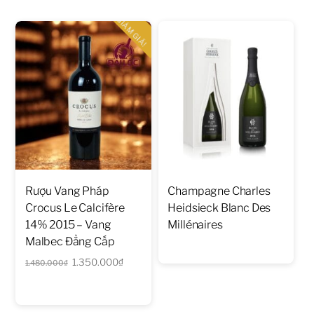
GIẢM GIÁ!
Rượu Vang Pháp
Champagne Charles
Crocus Le Calcifère
Heidsieck Blanc Des
14% 2015 – Vang
Millénaires
Malbec Đẳng Cấp
Giá
Giá
1.350.000
₫
1.480.000
₫
gốc
hiện
là:
tại