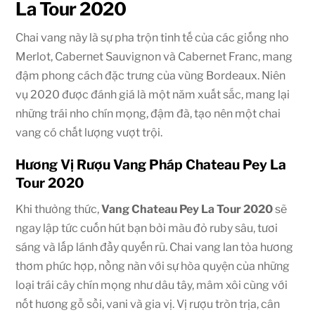
La Tour 2020
Chai vang này là sự pha trộn tinh tế của các giống nho
Merlot, Cabernet Sauvignon và Cabernet Franc, mang
đậm phong cách đặc trưng của vùng Bordeaux. Niên
vụ 2020 được đánh giá là một năm xuất sắc, mang lại
những trái nho chín mọng, đậm đà, tạo nên một chai
vang có chất lượng vượt trội.
Hương Vị Rượu Vang Pháp Chateau Pey La
Tour 2020
Khi thưởng thức,
Vang Chateau Pey La Tour 2020
sẽ
ngay lập tức cuốn hút bạn bởi màu đỏ ruby sâu, tươi
sáng và lấp lánh đầy quyến rũ. Chai vang lan tỏa hương
thơm phức hợp, nồng nàn với sự hòa quyện của những
loại trái cây chín mọng như dâu tây, mâm xôi cùng với
nốt hương gỗ sồi, vani và gia vị. Vị rượu tròn trịa, cân