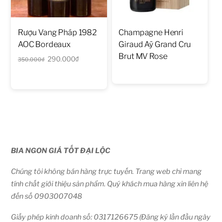
Rượu Vang Pháp 1982
Champagne Henri
AOC Bordeaux
Giraud Aÿ Grand Cru
Brut MV Rose
Giá
Giá
290.000
₫
350.000
₫
gốc
hiện
là:
tại
350.000₫.
là:
290.000₫.
BIA NGON GIÁ TỐT ĐẠI LỘC
Chúng tôi không bán hàng trực tuyến. Trang web chỉ mang
tính chất giới thiệu sản phẩm. Quý khách mua hàng xin liên hệ
đến số 0903007048
Giấy phép kinh doanh số: 0317126675 (Đăng ký lần đầu ngày