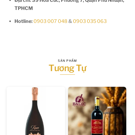
Địa chỉ: 39 Hoa Cúc, Phường 7, Quận Phú Nhuận,
TPHCM
Hotline:
0903 007 048
&
0903 035 063
SẢN PHẨM
Tương Tự