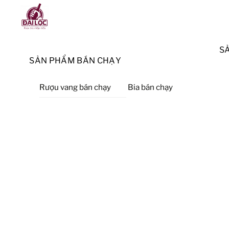
Skip
Menu
to
content
S
SẢN PHẨM BÁN CHẠY
Rượu vang bán chạy
Bia bán chạy