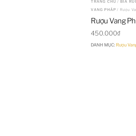
TRANG CHỦ
/
BIA R
VANG PHÁP
/ Rượu Va
Rượu Vang Phá
450.000
₫
DANH MỤC:
Rượu Van