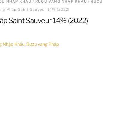
ƯỢU NHẬP KHẨU
/
RƯỢU VANG NHẬP KHẨU
/
RƯỢU
ng Pháp Saint Sauveur 14% (2022)
p Saint Sauveur 14% (2022)
g Nhập Khẩu
,
Rượu vang Pháp