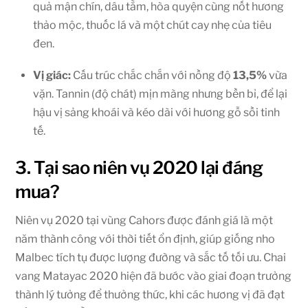
quả mận chín, dâu tằm, hòa quyện cùng nốt hương
thảo mộc, thuốc lá và một chút cay nhẹ của tiêu
đen.
Vị giác:
Cấu trúc chắc chắn với nồng độ
13,5%
vừa
vặn. Tannin (độ chát) mịn màng nhưng bền bỉ, để lại
hậu vị sảng khoái và kéo dài với hương gỗ sồi tinh
tế.
3. Tại sao niên vụ 2020 lại đáng
mua?
Niên vụ 2020 tại vùng Cahors được đánh giá là một
năm thành công với thời tiết ổn định, giúp giống nho
Malbec tích tụ được lượng đường và sắc tố tối ưu. Chai
vang Matayac 2020 hiện đã bước vào giai đoạn trưởng
thành lý tưởng để thưởng thức, khi các hương vị đã đạt