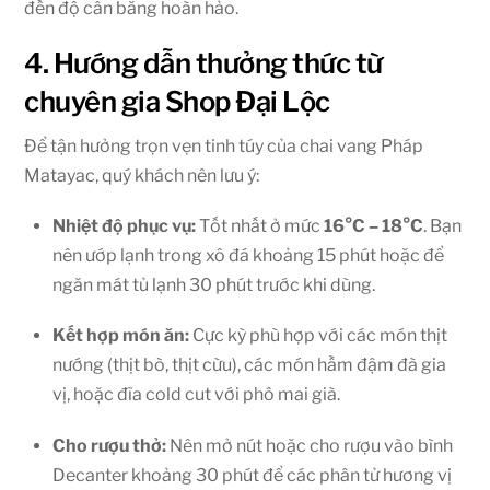
đến độ cân bằng hoàn hảo.
4. Hướng dẫn thưởng thức từ
chuyên gia Shop Đại Lộc
Để tận hưởng trọn vẹn tinh túy của chai vang Pháp
Matayac, quý khách nên lưu ý:
Nhiệt độ phục vụ:
Tốt nhất ở mức
16°C – 18°C
. Bạn
nên ướp lạnh trong xô đá khoảng 15 phút hoặc để
ngăn mát tủ lạnh 30 phút trước khi dùng.
Kết hợp món ăn:
Cực kỳ phù hợp với các món thịt
nướng (thịt bò, thịt cừu), các món hầm đậm đà gia
vị, hoặc đĩa cold cut với phô mai già.
Cho rượu thở:
Nên mở nút hoặc cho rượu vào bình
Decanter khoảng 30 phút để các phân tử hương vị