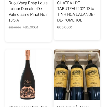
Rượu Vang Pháp Louis
CHÂTEAU DE
Latour Domaine De
TABUTEAU 2021 13%
Valmoissine Pinot Noir
TINH HOA LALANDE-
13,5%
DE-POMEROL
Giá
Giá
485.000
₫
605.000
₫
532.000
₫
gốc
hiện
là:
tại
532.000₫.
là:
485.000₫.