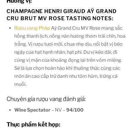
Hương vị:
CHAMPAGNE HENRI GIRAUD AŸ GRAND
CRU BRUT MV ROSE TASTING NOTES:
Rượu vang Pháp
Aÿ Grand Cru MV Rose mang sắc
hồng thanh lịch, nồng nàn hương thơm trái chín, hoa
trắng. Vị rượu tươi mới, chua nhẹ dịu, nổi bật vị béo
ngậy của hạt hạnh nhân, hạt phỉ. Dư vị kéo dài, đi
cùng vị mặn của khoáng đọng lại trên vòm miệng.
Sẽ là lựa chọn hoàn hảo khi thưởng thức cùng các
món ăn cao cấp trứ danh nhu tôm hùm, trứng cá
muối.
Chuyên gia rượu vang đánh giá:
Wine Spectator
– NV –
94/100
Thực phẩm kết hợp: