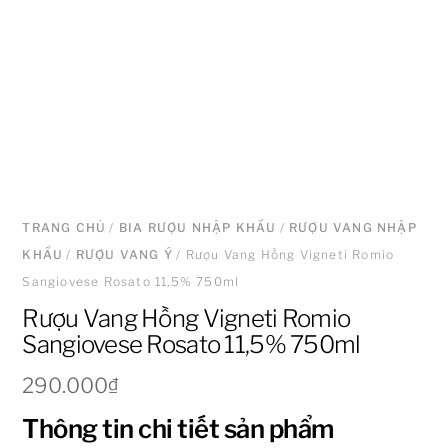
TRANG CHỦ
/
BIA RƯỢU NHẬP KHẨU
/
RƯỢU VANG NHẬP
KHẨU
/
RƯỢU VANG Ý
/ Rượu Vang Hồng Vigneti Romio
Sangiovese Rosato 11,5% 750ml
Rượu Vang Hồng Vigneti Romio
Sangiovese Rosato 11,5% 750ml
290.000
₫
Thông tin chi tiết sản phẩm