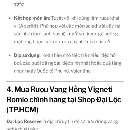
12°C
.
Kết hợp món ăn:
Tuyệt vời khi dùng làm rượu khai
vị (Aperitif). Phù hợp với các món salad trái cây, hải
sản nhẹ (tôm lạnh, sushi), mỳ Ý sốt kem, gà nướng
mật ong hoặc các món ăn cay nhẹ của châu Á.
Dịp sử dụng:
Hoàn hảo cho tiệc trà chiều, tiệc hồ
bơi, các buổi dã ngoại, tiệc sinh nhật hoặc quà tặng
nhân ngày Quốc tế Phụ nữ, Valentine.
4. Mua Rượu Vang Hồng Vigneti
Romio chính hãng tại Shop Đại Lộc
(TP.HCM)
Đại Lộc Reserve
là địa chỉ uy tín để sở hữu dòng vang
nghệ thuật này: