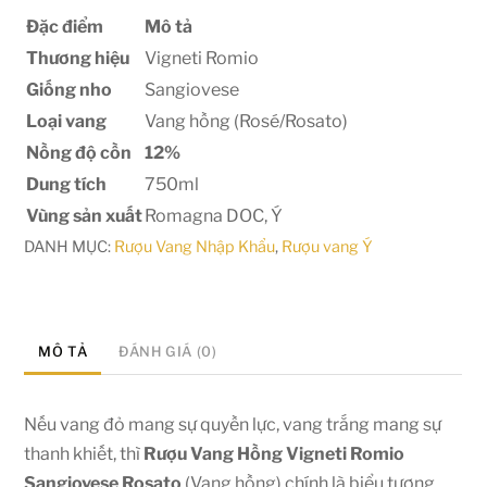
Đặc điểm
Mô tả
Thương hiệu
Vigneti Romio
Giống nho
Sangiovese
Loại vang
Vang hồng (Rosé/Rosato)
Nồng độ cồn
12%
Dung tích
750ml
Vùng sản xuất
Romagna DOC, Ý
DANH MỤC:
Rượu Vang Nhập Khẩu
,
Rượu vang Ý
MÔ TẢ
ĐÁNH GIÁ (0)
Nếu vang đỏ mang sự quyền lực, vang trắng mang sự
thanh khiết, thì
Rượu Vang Hồng
Vigneti Romio
Sangiovese Rosato
(Vang hồng) chính là biểu tượng