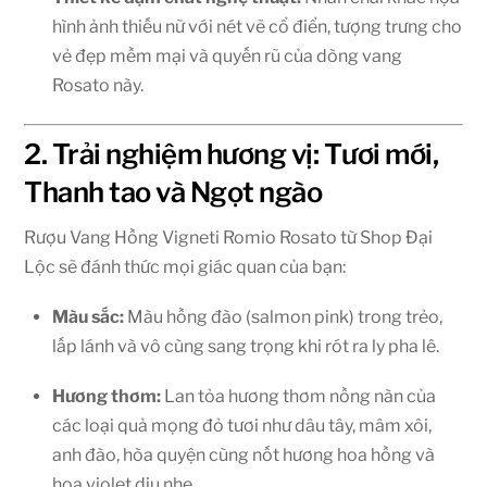
hình ảnh thiếu nữ với nét vẽ cổ điển, tượng trưng cho
vẻ đẹp mềm mại và quyến rũ của dòng vang
Rosato này.
2. Trải nghiệm hương vị: Tươi mới,
Thanh tao và Ngọt ngào
Rượu Vang Hồng Vigneti Romio Rosato từ Shop Đại
Lộc sẽ đánh thức mọi giác quan của bạn:
Màu sắc:
Màu hồng đào (salmon pink) trong trẻo,
lấp lánh và vô cùng sang trọng khi rót ra ly pha lê.
Hương thơm:
Lan tỏa hương thơm nồng nàn của
các loại quả mọng đỏ tươi như dâu tây, mâm xôi,
anh đào, hòa quyện cùng nốt hương hoa hồng và
hoa violet dịu nhẹ.