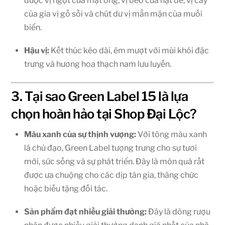
được vị ngọt của mật ong, vị béo của hạt dẻ, vị cay
của gia vị gỗ sồi và chút dư vị mằn mặn của muối
biển.
Hậu vị:
Kết thúc kéo dài, êm mượt với mùi khói đặc
trưng và hương hoa thạch nam lưu luyến.
3. Tại sao Green Label 15 là lựa
chọn hoàn hảo tại Shop Đại Lộc?
Màu xanh của sự thịnh vượng:
Với tông màu xanh
lá chủ đạo, Green Label tượng trưng cho sự tươi
mới, sức sống và sự phát triển. Đây là món quà rất
được ưa chuộng cho các dịp tân gia, thăng chức
hoặc biếu tặng đối tác.
Sản phẩm đạt nhiều giải thưởng:
Đây là dòng rượu