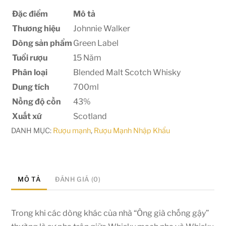
Đặc điểm
Mô tả
Thương hiệu
Johnnie Walker
Dòng sản phẩm
Green Label
Tuổi rượu
15 Năm
Phân loại
Blended Malt Scotch Whisky
Dung tích
700ml
Nồng độ cồn
43%
Xuất xứ
Scotland
DANH MỤC:
Rượu mạnh
,
Rượu Mạnh Nhập Khẩu
MÔ TẢ
ĐÁNH GIÁ (0)
Trong khi các dòng khác của nhà “Ông già chống gậy”