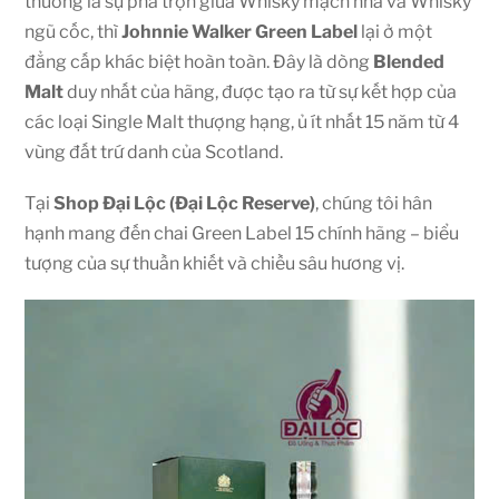
thường là sự pha trộn giữa Whisky mạch nha và Whisky
ngũ cốc, thì
Johnnie Walker Green Label
lại ở một
đẳng cấp khác biệt hoàn toàn. Đây là dòng
Blended
Malt
duy nhất của hãng, được tạo ra từ sự kết hợp của
các loại Single Malt thượng hạng, ủ ít nhất 15 năm từ 4
vùng đất trứ danh của Scotland.
Tại
Shop Đại Lộc (Đại Lộc Reserve)
, chúng tôi hân
hạnh mang đến chai Green Label 15 chính hãng – biểu
tượng của sự thuần khiết và chiều sâu hương vị.