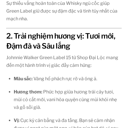
Sự thiếu vắng hoàn toàn của Whisky ngũ cốc giúp
Green Label giữ được sự đậm đặc và tinh túy nhất của
mạch nha.
2. Trải nghiệm hương vị: Tươi mới,
Đậm đà và Sâu lắng
Johnnie Walker Green Label 15 từ Shop Đại Lộc mang
đến một hành trình vị giác đầy cảm hứng:
Màu sắc:
Vàng hổ phách rực rỡ và óng ả.
Hương thơm:
Phức hợp giữa hương trái cây tươi,
mùi cỏ cắt mới, vani hòa quyện cùng mùi khói nhẹ
và gỗ sồi già.
Vị:
Cực kỳ cân bằng và đa tầng. Bạn sẽ cảm nhận