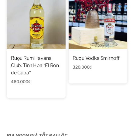
Rượu Rum Havana
Rượu Vodka Smirnoff
Club: Tinh Hoa “El Ron
320.000
₫
de Cuba”
460.000
₫
BIA NGON GIÁ TỐT ĐẠI LỘC