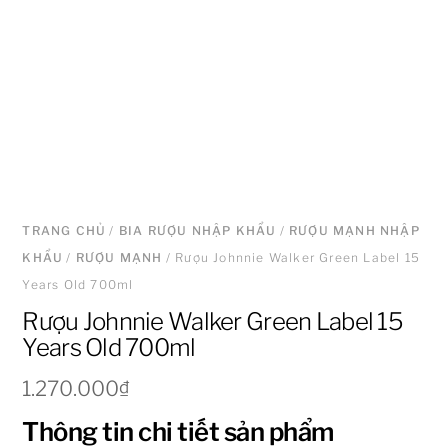
TRANG CHỦ
/
BIA RƯỢU NHẬP KHẨU
/
RƯỢU MẠNH NHẬP
KHẨU
/
RƯỢU MẠNH
/ Rượu Johnnie Walker Green Label 15
Years Old 700ml
Rượu Johnnie Walker Green Label 15
Years Old 700ml
1.270.000
₫
Thông tin chi tiết sản phẩm