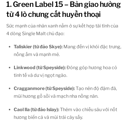
1. Green Label 15 – Bản giao hưởng
từ 4 lò chưng cất huyền thoại
Sức mạnh của nhãn xanh nằm ở sự kết hợp tài tình của
4 dòng Single Malt chủ đạo:
Taliskier (từ đảo Skye):
Mang đến vị khói đặc trưng,
nồng ấm và mạnh mẽ.
Linkwood (từ Speyside):
Đóng góp hương hoa cỏ
tinh tế và dư vị ngọt ngào.
Cragganmore (từ Speyside):
Tạo nên độ đậm đà,
mùi hương gỗ sồi và mạch nha nồng nàn.
Caol Ila (từ đảo Islay):
Thêm vào chiều sâu với nốt
hương biển cả và mùi trái cây sấy.