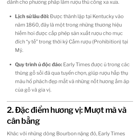
dành cho phương pháp làm rượu thủ công xa xưa.
Lịch sử lâu đời:
Được thành lập tại Kentucky vào
năm 1860, đây là một trong những thương hiệu
hiếm hoi được cấp phép sản xuất rượu cho mục
đích “y tế” trong thời kỳ Cấm rượu (Prohibition) tại
Mỹ.
Quy trình ủ độc đáo:
Early Times được ủ trong các
thùng gỗ sồi đã qua tuyển chọn, giúp rượu hấp thụ
màu hổ phách đẹp mắt và những nốt hương ấm áp
của gỗ và gia vị.
2. Đặc điểm hương vị: Mượt mà và
cân bằng
Khác với những dòng Bourbon nặng đô, Early Times