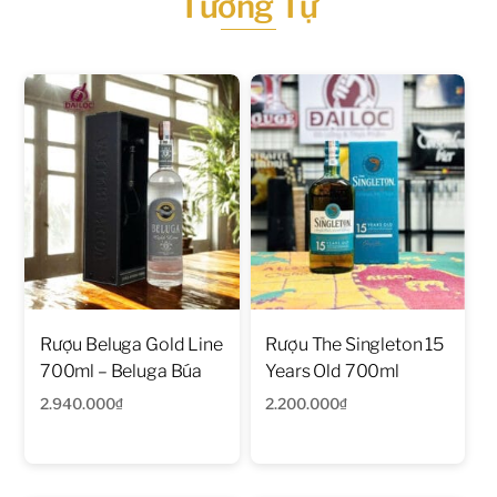
Tương Tự
Rượu Beluga Gold Line
Rượu The Singleton 15
700ml – Beluga Búa
Years Old 700ml
2.940.000
₫
2.200.000
₫