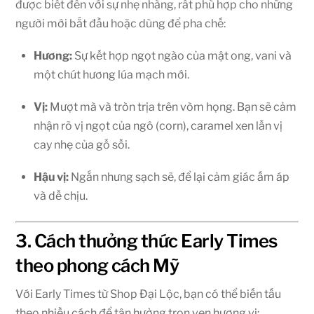
được biết đến với sự nhẹ nhàng, rất phù hợp cho những
người mới bắt đầu hoặc dùng để pha chế:
Hương:
Sự kết hợp ngọt ngào của mật ong, vani và
một chút hương lúa mạch mới.
Vị:
Mượt mà và tròn trịa trên vòm họng. Bạn sẽ cảm
nhận rõ vị ngọt của ngô (corn), caramel xen lẫn vị
cay nhẹ của gỗ sồi.
Hậu vị:
Ngắn nhưng sạch sẽ, để lại cảm giác ấm áp
và dễ chịu.
3. Cách thưởng thức Early Times
theo phong cách Mỹ
Với Early Times từ Shop Đại Lộc, bạn có thể biến tấu
theo nhiều cách để tận hưởng trọn vẹn hương vị: