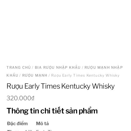
TRANG CHỦ
/
BIA RƯỢU NHẬP KHẨU
/
RƯỢU MẠNH NHẬP
KHẨU
/
RƯỢU MẠNH
/ Rượu Early Times Kentucky Whisky
Rượu Early Times Kentucky Whisky
320.000
₫
Thông tin chi tiết sản phẩm
Đặc điểm
Mô tả