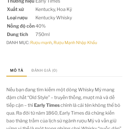
Thương hiệu
Early Times
Xuất xứ
Kentucky, Hoa Kỳ
Loại rượu
Kentucky Whisky
Nồng độ cồn
40%
Dung tích
750ml
DANH MỤC:
Rượu mạnh
,
Rượu Mạnh Nhập Khẩu
MÔ TẢ
ĐÁNH GIÁ (0)
Nếu bạn đang tìm kiếm một dòng Whisky Mỹ mang
đậm chất “Old Style” – truyền thống, mượt mà và dễ
tiếp cận – thì
Early Times
chính là cái tên không thể bỏ
qua. Ra đời từ năm 1860, Early Times đã chứng kiến
bao thăng trầm của lịch sử ngành rượu Mỹ và vẫn giữ
vững vị thế là một trong những chai Whisky “quốc dân”