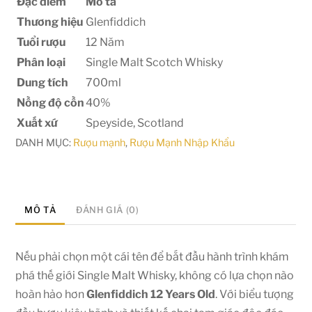
Đặc điểm
Mô tả
Thương hiệu
Glenfiddich
Tuổi rượu
12 Năm
Phân loại
Single Malt Scotch Whisky
Dung tích
700ml
Nồng độ cồn
40%
Xuất xứ
Speyside, Scotland
DANH MỤC:
Rượu mạnh
,
Rượu Mạnh Nhập Khẩu
MÔ TẢ
ĐÁNH GIÁ (0)
Nếu phải chọn một cái tên để bắt đầu hành trình khám
phá thế giới Single Malt Whisky, không có lựa chọn nào
hoàn hảo hơn
Glenfiddich 12 Years Old
. Với biểu tượng