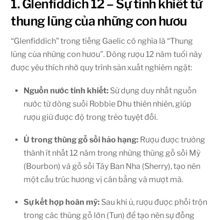
1. Glenfiddich 12 – Sự tinh khiết từ
thung lũng của những con hươu
“Glenfiddich” trong tiếng Gaelic có nghĩa là “Thung
lũng của những con hươu”. Dòng rượu 12 năm tuổi này
được yêu thích nhờ quy trình sản xuất nghiêm ngặt:
Nguồn nước tinh khiết:
Sử dụng duy nhất nguồn
nước từ dòng suối Robbie Dhu thiên nhiên, giúp
rượu giữ được độ trong trẻo tuyệt đối.
Ủ trong thùng gỗ sồi hảo hạng:
Rượu được trưởng
thành ít nhất 12 năm trong những thùng gỗ sồi Mỹ
(Bourbon) và gỗ sồi Tây Ban Nha (Sherry), tạo nên
một cấu trúc hương vị cân bằng và mượt mà.
Sự kết hợp hoàn mỹ:
Sau khi ủ, rượu được phối trộn
trong các thùng gỗ lớn (Tun) để tạo nên sự đồng