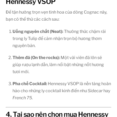
Hennessy VSOP
Để tận hưởng trọn vẹn tinh hoa của dòng Cognac này,
bạn có thể thử các cách sau:
Uống nguyên chất (Neat):
Thưởng thức chậm rãi
trong ly Tulip để cảm nhận trọn bộ hương thơm
nguyên bản.
Thêm đá (On the rocks):
Một vài viên đá lớn sẽ
giúp rượu lạnh dần, làm nổi bật những nốt hương
tươi mới.
Pha chế Cocktail:
Hennessy VSOP là nền tảng hoàn
hảo cho những ly cocktail kinh điển như
Sidecar
hay
French 75
.
4. Tại sao nên chọn mua Hennessy