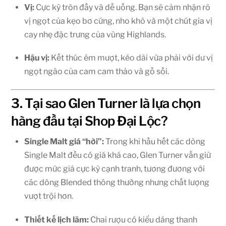
Vị:
Cực kỳ tròn đầy và dễ uống. Bạn sẽ cảm nhận rõ
vị ngọt của kẹo bơ cứng, nho khô và một chút gia vị
cay nhẹ đặc trưng của vùng Highlands.
Hậu vị:
Kết thúc êm mượt, kéo dài vừa phải với dư vị
ngọt ngào của cam cam thảo và gỗ sồi.
3. Tại sao Glen Turner là lựa chọn
hàng đầu tại Shop Đại Lộc?
Single Malt giá “hời”:
Trong khi hầu hết các dòng
Single Malt đều có giá khá cao, Glen Turner vẫn giữ
được mức giá cực kỳ cạnh tranh, tương đương với
các dòng Blended thông thường nhưng chất lượng
vượt trội hơn.
Thiết kế lịch lãm:
Chai rượu có kiểu dáng thanh