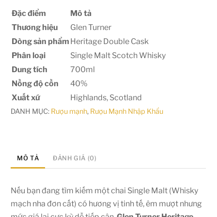
Đặc điểm
Mô tả
Thương hiệu
Glen Turner
Dòng sản phẩm
Heritage Double Cask
Phân loại
Single Malt Scotch Whisky
Dung tích
700ml
Nồng độ cồn
40%
Xuất xứ
Highlands, Scotland
DANH MỤC:
Rượu mạnh
,
Rượu Mạnh Nhập Khẩu
MÔ TẢ
ĐÁNH GIÁ (0)
Nếu bạn đang tìm kiếm một chai Single Malt (Whisky
mạch nha đơn cất) có hương vị tinh tế, êm mượt nhưng
mức giá lại cực kỳ dễ tiếp cận,
Glen Turner Heritage