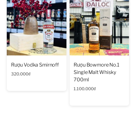
Rượu Vodka Smirnoff
Rượu Bowmore No.1
Single Malt Whisky
320.000
₫
700ml
1.100.000
₫