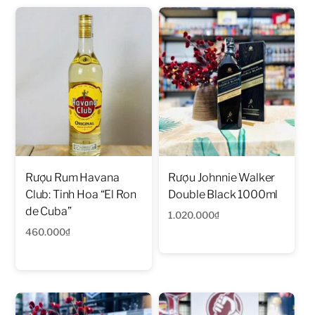
Rượu Rum Havana
Rượu Johnnie Walker
Club: Tinh Hoa “El Ron
Double Black 1000ml
de Cuba”
1.020.000
₫
460.000
₫