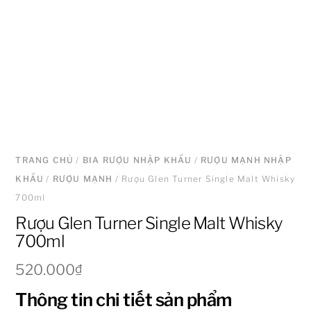
TRANG CHỦ
/
BIA RƯỢU NHẬP KHẨU
/
RƯỢU MẠNH NHẬP
KHẨU
/
RƯỢU MẠNH
/ Rượu Glen Turner Single Malt Whisky
700ml
Rượu Glen Turner Single Malt Whisky
700ml
520.000
₫
Thông tin chi tiết sản phẩm