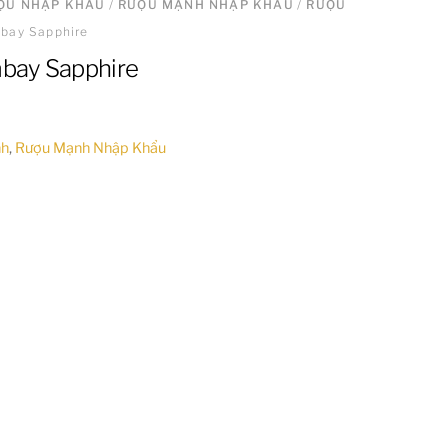
ƯỢU NHẬP KHẨU
/
RƯỢU MẠNH NHẬP KHẨU
/
RƯỢU
bay Sapphire
bay Sapphire
nh
,
Rượu Mạnh Nhập Khẩu