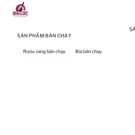
Skip
Menu
to
content
S
SẢN PHẨM BÁN CHẠY
Rượu vang bán chạy
Bia bán chạy