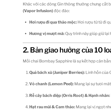
Khác với các dòng Gin thông thường chưng cất b
(Vapor Infusion)
độc đáo:
Hơi rượu đi qua thảo mộc:
Hơi rượu từ từ đi 
Hương vị mượt mà:
Quy trình này giúp giữ lạ
2. Bản giao hưởng của 10 l
Mỗi chai Bombay Sapphire là sự kết hợp cân bằng 
Quả bách xù (Juniper Berries):
Linh hồn của G
Vỏ chanh (Lemon Peel):
Mang lại sự tươi mát
Rễ cây bách diệp (Orris Root) & Hạnh nhân:
Hạt rau mùi & Cam thảo:
Mang lại vị ngọt nh