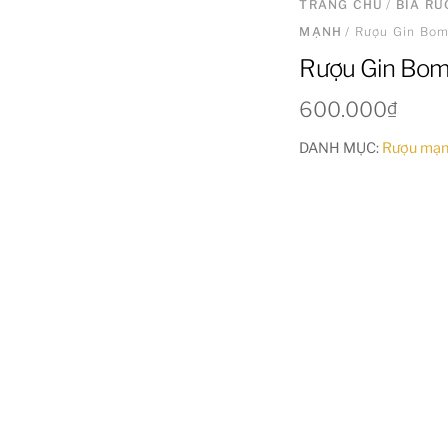
TRANG CHỦ
/
BIA R
MẠNH
/ Rượu Gin Bom
Rượu Gin Bom
600.000
₫
DANH MỤC:
Rượu mạ