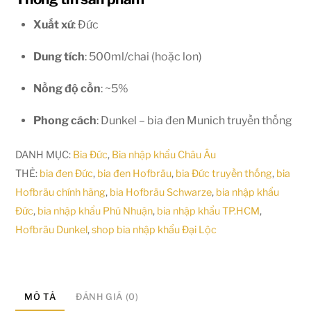
Xuất xứ
: Đức
Dung tích
: 500ml/chai (hoặc lon)
Nồng độ cồn
: ~5%
Phong cách
: Dunkel – bia đen Munich truyền thống
DANH MỤC:
Bia Đức
,
Bia nhập khẩu Châu Âu
THẺ:
bia đen Đức
,
bia đen Hofbräu
,
bia Đức truyền thống
,
bia
Hofbräu chính hãng
,
bia Hofbräu Schwarze
,
bia nhập khẩu
Đức
,
bia nhập khẩu Phú Nhuận
,
bia nhập khẩu TP.HCM
,
Hofbräu Dunkel
,
shop bia nhập khẩu Đại Lộc
MÔ TẢ
ĐÁNH GIÁ (0)