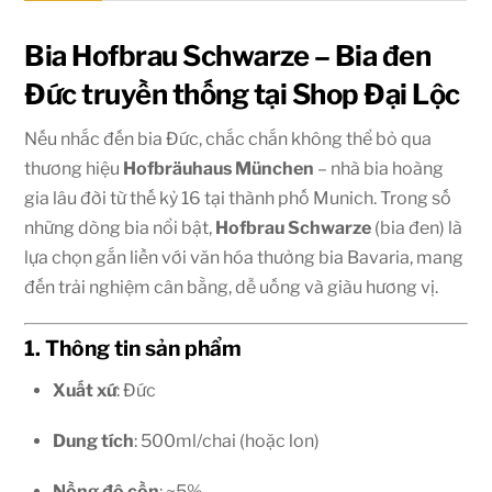
Bia Hofbrau Schwarze – Bia đen
Đức truyền thống tại Shop Đại Lộc
Nếu nhắc đến bia Đức, chắc chắn không thể bỏ qua
thương hiệu
Hofbräuhaus München
– nhà bia hoàng
gia lâu đời từ thế kỷ 16 tại thành phố Munich. Trong số
những dòng bia nổi bật,
Hofbrau Schwarze
(bia đen) là
lựa chọn gắn liền với văn hóa thưởng bia Bavaria, mang
đến trải nghiệm cân bằng, dễ uống và giàu hương vị.
1. Thông tin sản phẩm
Xuất xứ
: Đức
Dung tích
: 500ml/chai (hoặc lon)
Nồng độ cồn
: ~5%