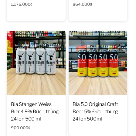
1.176.000
₫
864.000
₫
Bia Stangen Weiss
Bia 5,0 Original Craft
Bier 4.9% Đức – thùng
Beer 5% Đức – thùng
24 lon 500 ml
24 lon 500ml
900.000
₫