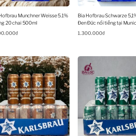
 Hofbrau Munchner Weisse 5.1%
Bia Hofbrau Schwarze 5,1%
ng 20 chai 500ml
Đen Đức nổi tiếng tại Muni
00.000
₫
1.300.000
₫