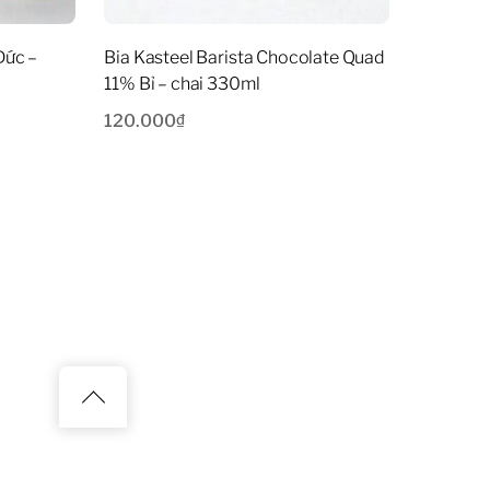
Đức –
Bia Kasteel Barista Chocolate Quad
11% Bỉ – chai 330ml
120.000
₫
Back
to