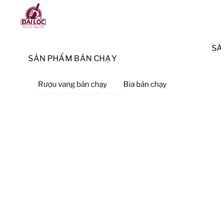
Skip
Menu
to
content
S
SẢN PHẨM BÁN CHẠY
Rượu vang bán chạy
Bia bán chạy