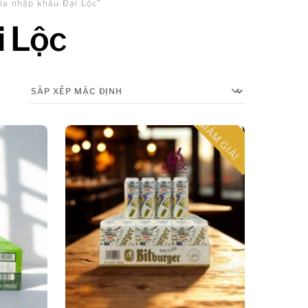
ia nhập khẩu Đại Lộc”
i Lộc
GIẢM GIÁ!