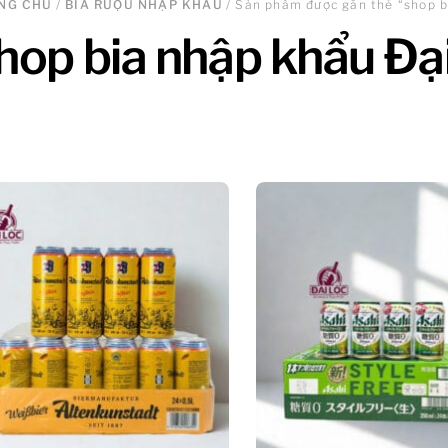
NG CHỦ
/
BIA RƯỢU NHẬP KHẨU
/ Sản phẩm được gắn thẻ “shop b
hop bia nhập khẩu Đạ