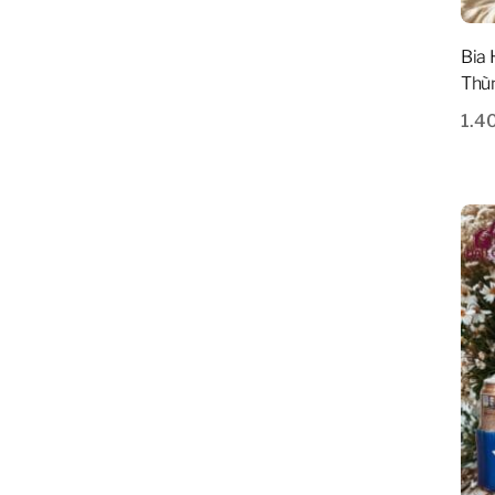
Bia
Thù
1.4