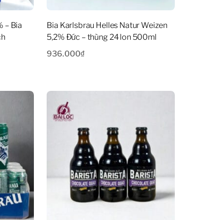
 – Bia
Bia Karlsbrau Helles Natur Weizen
ch
5,2% Đức – thùng 24 lon 500ml
936.000
₫