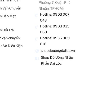
h Thanh Toán
Phường 7, Quận Phú
h Vận Chuyển
Nhuận, TPHCM)
Hotline: 0903 007
h Bảo Mật
048
Hotline: 0903 035
h Đổi Trả
063
Hotline: 0936 909
h vận chuyển
016
n Và Điều Kiện
shopdouongdailoc.vn
Shop Đồ Uống Nhập
Khẩu Đại Lộc