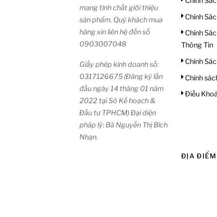
Chính Sác
mang tính chất giới thiệu
Chính Sác
sản phẩm. Quý khách mua
hàng xin liên hệ đến số
Chính Sác
0903007048
Thông Tin
Chính Sác
Giấy phép kinh doanh số:
0317126675 (Đăng ký lần
Chính sác
đầu ngày 14 tháng 01 năm
Điều Khoả
2022 tại Sở Kế hoạch &
Đầu tư TPHCM) Đại diện
pháp lý: Bà Nguyễn Thị Bích
Nhạn.
ĐỊA ĐIỂM