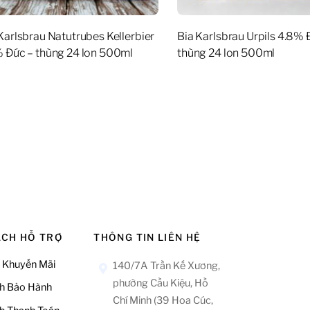
Karlsbrau Natutrubes Kellerbier
Bia Karlsbrau Urpils 4.8% 
 Đức – thùng 24 lon 500ml
thùng 24 lon 500ml
ÁCH HỖ TRỢ
THÔNG TIN LIÊN HỆ
 Khuyến Mãi
140/7A Trần Kế Xương,
phường Cầu Kiệu, Hồ
h Bảo Hành
Chí Minh (39 Hoa Cúc,