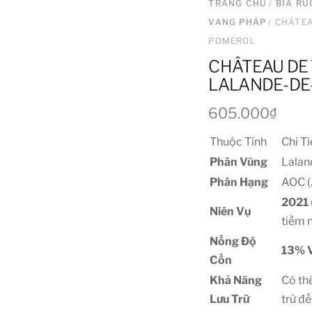
TRANG CHỦ
/
BIA R
VANG PHÁP
/ CHÂTEA
POMEROL
CHÂTEAU DE 
LALANDE-D
605.000
₫
Thuộc Tính
Chi Ti
Phân Vùng
Lalan
Phân Hạng
AOC (
2021
Niên Vụ
tiềm 
Nồng Độ
13%
V
Cồn
Khả Năng
Có th
Lưu Trữ
trữ đ