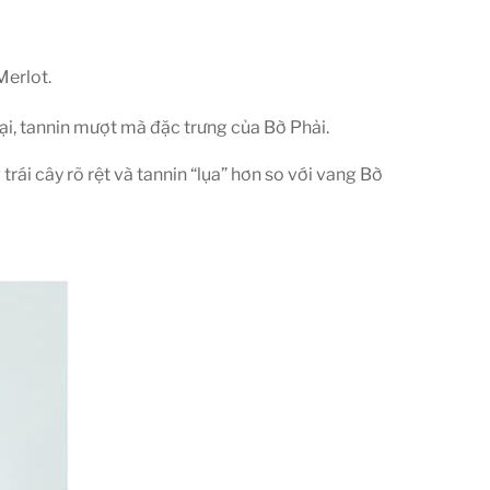
Merlot.
ại, tannin mượt mà đặc trưng của Bờ Phải.
i cây rõ rệt và tannin “lụa” hơn so với vang Bờ