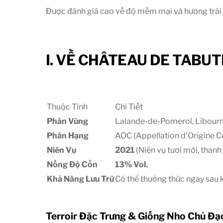
Được đánh giá cao về độ mềm mại và hương trái c
I. VỀ CHÂTEAU DE TABUT
Thuộc Tính
Chi Tiết
Phân Vùng
Lalande-de-Pomerol, Libourn
Phân Hạng
AOC (Appellation d’Origine C
Niên Vụ
2021
(Niên vụ tươi mới, thanh 
Nồng Độ Cồn
13%
Vol.
Khả Năng Lưu Trữ
Có thể thưởng thức ngay sau k
Terroir Đặc Trưng & Giống Nho Chủ Đạ