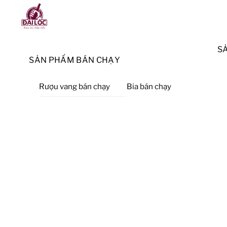
Skip
Menu
to
content
S
SẢN PHẨM BÁN CHẠY
Rượu vang bán chạy
Bia bán chạy