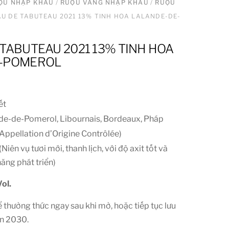
ƯỢU NHẬP KHẨU
/
RƯỢU VANG NHẬP KHẨU
/
RƯỢU
U DE TABUTEAU 2021 13% TINH HOA LALANDE-DE-
TABUTEAU 2021 13% TINH HOA
E-POMEROL
ết
de-de-Pomerol, Libournais, Bordeaux, Pháp
Appellation d’Origine Contrôlée)
(Niên vụ tươi mới, thanh lịch, với độ axit tốt và
năng phát triển)
ol.
ể thưởng thức ngay sau khi mở, hoặc tiếp tục lưu
ến
2030
.