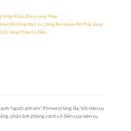
g Nhập Khẩu
,
Rượu vang Pháp
teau
,
Đồ Uống Đại Lộc.
,
Vang Bordeaux Bờ Phải
,
Vang
2021
,
Vang Pháp Cổ Điển
cạnh “người anh em” Pomerol lừng lẫy. Với niên vụ
ằng, phản ánh phong cách cổ điển của niên vụ