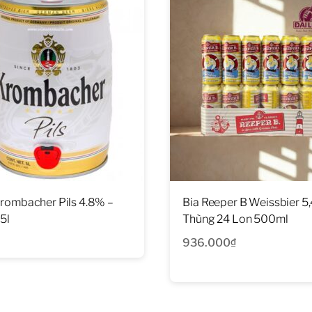
Krombacher Pils 4.8% –
Bia Reeper B Weissbier 5
5l
Thùng 24 Lon 500ml
936.000
₫