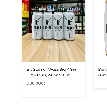
Bia Stangen Weiss Bier 4.9%
Bia 
Đức – thùng 24 lon 500 ml
Bom 
900.000
₫