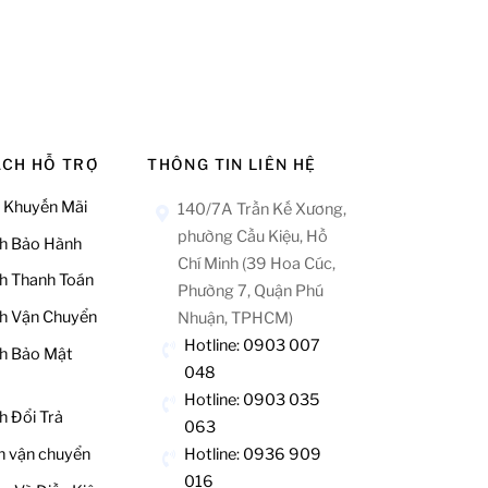
ÁCH HỖ TRỢ
THÔNG TIN LIÊN HỆ
 Khuyến Mãi
140/7A Trần Kế Xương,
phường Cầu Kiệu, Hồ
h Bảo Hành
Chí Minh (39 Hoa Cúc,
h Thanh Toán
Phường 7, Quận Phú
h Vận Chuyển
Nhuận, TPHCM)
Hotline: 0903 007
h Bảo Mật
048
Hotline: 0903 035
h Đổi Trả
063
Hotline: 0936 909
h vận chuyển
016