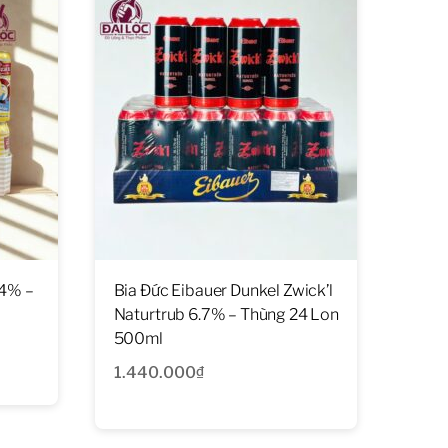
,4% –
Bia Đức Eibauer Dunkel Zwick’l
Naturtrub 6.7% – Thùng 24 Lon
500ml
1.440.000
₫