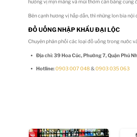
hương vị mịn màng và mùi thơm cân bằng cũng đủ k
Bên cạnh hương vị hấp dẫn, thì những lon bia nộ
ĐỒ UỐNG NHẬP KHẨU ĐẠI LỘC
Chuyên phân phối các loại đồ uống trong nước v
Địa chỉ: 39 Hoa Cúc, Phường 7, Quận Phú 
Hotline:
0903 007 048
&
0903 035 063