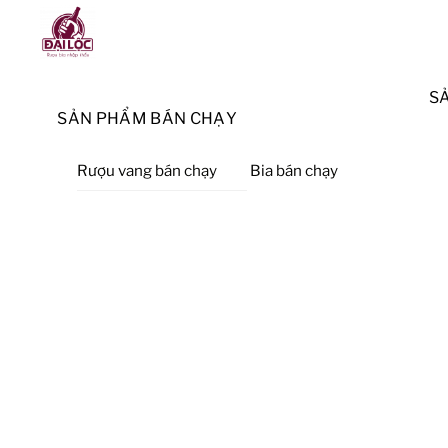
Skip
Menu
to
content
S
SẢN PHẨM BÁN CHẠY
Rượu vang bán chạy
Bia bán chạy