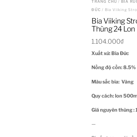
TRANG CHỦ
/
BIA R
ĐỨC
/ Bia Viiking St
Bia Viiking S
Thùng 24 Lon
1.104.000
₫
Xuất xứ: Bia Đức
Nồng độ cồn: 8.5%
Màu sắc bia: Vàng
Quy cách: lon 500m
Giá nguyên thùng :
—