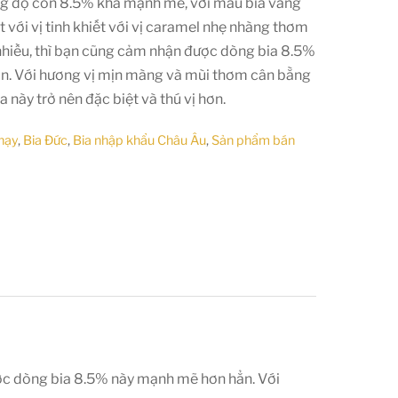
ng độ cồn 8.5% khá mạnh mẽ, với màu bia vàng
ật với vị tinh khiết với vị caramel nhẹ nhàng thơm
 nhiều, thì bạn cũng cảm nhận được dòng bia 8.5%
n. Với hương vị mịn màng và mùi thơm cân bằng
a này trở nên đặc biệt và thú vị hơn.
hạy
,
Bia Đức
,
Bia nhập khẩu Châu Âu
,
Sản phẩm bán
được dòng bia 8.5% này mạnh mẽ hơn hẳn. Với