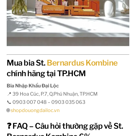
Mua bia St.
Bernardus Kombine
chính hãng tại TP.HCM
Bia Nhập Khẩu Đại Lộc
📍 39 Hoa Cúc, P.7, Q.Phú Nhuận, TP.HCM
📞 0903 007 048 – 0903 035 063
🌐
shopdouongdailoc.vn
❓ FAQ – Câu hỏi thường gặp về St.