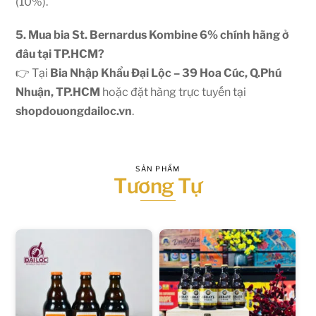
(10%).
5. Mua bia St. Bernardus Kombine 6% chính hãng ở
đâu tại TP.HCM?
👉 Tại
Bia Nhập Khẩu Đại Lộc – 39 Hoa Cúc, Q.Phú
Nhuận, TP.HCM
hoặc đặt hàng trực tuyến tại
shopdouongdailoc.vn
.
SẢN PHẨM
Tương Tự