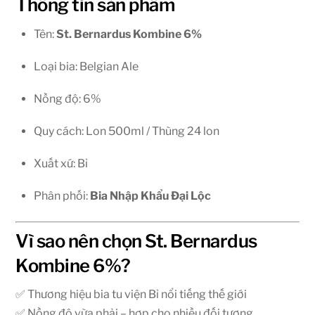
Thông tin sản phẩm
Tên:
St. Bernardus Kombine 6%
Loại bia: Belgian Ale
Nồng độ: 6%
Quy cách: Lon 500ml / Thùng 24 lon
Xuất xứ: Bỉ
Phân phối:
Bia Nhập Khẩu Đại Lộc
Vì sao nên chọn St. Bernardus
Kombine 6%?
✅ Thương hiệu bia tu viện Bỉ nổi tiếng thế giới
✅ Nồng độ vừa phải – hợp cho nhiều đối tượng