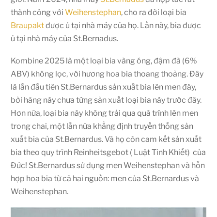
thành công với
Weihenstephan
, cho ra đời loại bia
Braupakt
được ủ tại nhà máy của họ. Lần này, bia được
ủ tại nhà máy của St.Bernadus.
Kombine 2025 là một loại bia vàng óng, đậm đà (6%
ABV) không lọc, với hương hoa bia thoang thoảng. Đây
là lần đầu tiên St.Bernardus sản xuất bia lên men đáy,
bởi hãng này chưa từng sản xuất loại bia này trước đây.
Hơn nữa, loại bia này không trải qua quá trình lên men
trong chai, một lần nữa khẳng định truyền thống sản
xuất bia của St.Bernardus. Và họ còn cam kết sản xuất
bia theo quy trình Reinheitsgebot ( Luật Tinh Khiết) của
Đức! St.Bernardus sử dụng men Weihenstephan và hỗn
hợp hoa bia từ cả hai nguồn: men của St.Bernardus và
Weihenstephan.