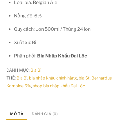
Loại bia: Belgian Ale
Nồng độ: 6%
Quy cách: Lon 500ml / Thùng 24 lon
Xuất xứ: Bỉ
Phân phối:
Bia Nhập Khẩu Đại Lộc
DANH MỤC:
Bia Bỉ
THẺ:
Bia Bỉ
,
bia nhập khẩu chính hãng
,
bia St. Bernardus
Kombine 6%
,
shop bia nhập khẩu Đại Lộc
MÔ TẢ
ĐÁNH GIÁ (0)