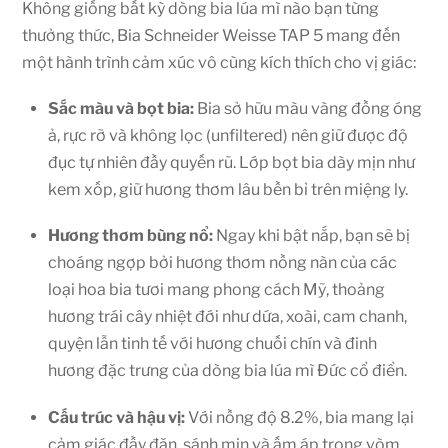
Không giống bất kỳ dòng bia lúa mì nào bạn từng
thưởng thức, Bia Schneider Weisse TAP 5 mang đến
một hành trình cảm xúc vô cùng kích thích cho vị giác:
Sắc màu và bọt bia:
Bia sở hữu màu vàng đồng óng
ả, rực rỡ và không lọc (unfiltered) nên giữ được độ
đục tự nhiên đầy quyến rũ. Lớp bọt bia dày mịn như
kem xốp, giữ hương thơm lâu bền bỉ trên miệng ly.
Hương thơm bùng nổ:
Ngay khi bật nắp, bạn sẽ bị
choáng ngợp bởi hương thơm nồng nàn của các
loại hoa bia tươi mang phong cách Mỹ, thoảng
hương trái cây nhiệt đới như dứa, xoài, cam chanh,
quyện lẫn tinh tế với hương chuối chín và đinh
hương đặc trưng của dòng bia lúa mì Đức cổ điển.
Cấu trúc và hậu vị:
Với nồng độ 8.2%, bia mang lại
cảm giác đầy đặn, sánh mịn và ấm áp trong vòm