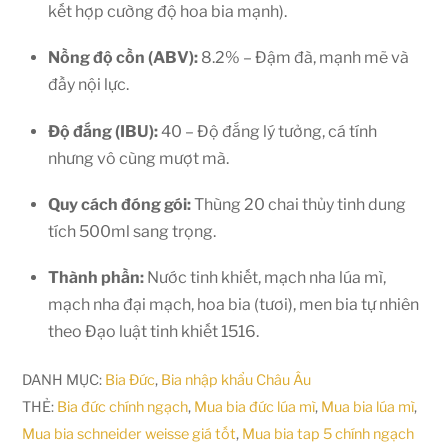
kết hợp cường độ hoa bia mạnh).
Nồng độ cồn (ABV):
8.2% – Đậm đà, mạnh mẽ và
đầy nội lực.
Độ đắng (IBU):
40 – Độ đắng lý tưởng, cá tính
nhưng vô cùng mượt mà.
Quy cách đóng gói:
Thùng 20 chai thủy tinh dung
tích 500ml sang trọng.
Thành phần:
Nước tinh khiết, mạch nha lúa mì,
mạch nha đại mạch, hoa bia (tươi), men bia tự nhiên
theo Đạo luật tinh khiết 1516.
DANH MỤC:
Bia Đức
,
Bia nhập khẩu Châu Âu
THẺ:
Bia đức chính ngạch
,
Mua bia đức lúa mì
,
Mua bia lúa mì
,
Mua bia schneider weisse giá tốt
,
Mua bia tap 5 chính ngạch