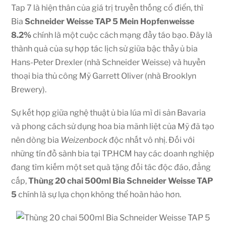
Tap 7 là hiện thân của giá trị truyền thống cổ điển, thì
Bia
Schneider Weisse TAP 5 Mein Hopfenweisse
8.2%
chính là một cuộc cách mạng đầy táo bạo. Đây là
thành quả của sự hợp tác lịch sử giữa bậc thầy ủ bia
Hans-Peter Drexler (nhà Schneider Weisse) và huyền
thoại bia thủ công Mỹ Garrett Oliver (nhà Brooklyn
Brewery).
Sự kết hợp giữa nghệ thuật ủ bia lúa mì di sản Bavaria
và phong cách sử dụng hoa bia mãnh liệt của Mỹ đã tạo
nên dòng bia
Weizenbock
độc nhất vô nhị. Đối với
những tín đồ sành bia tại TP.HCM hay các doanh nghiệp
đang tìm kiếm một set quà tặng đối tác độc đáo, đẳng
cấp,
Thùng 20 chai 500ml Bia Schneider Weisse TAP
5
chính là sự lựa chọn không thể hoàn hảo hơn.