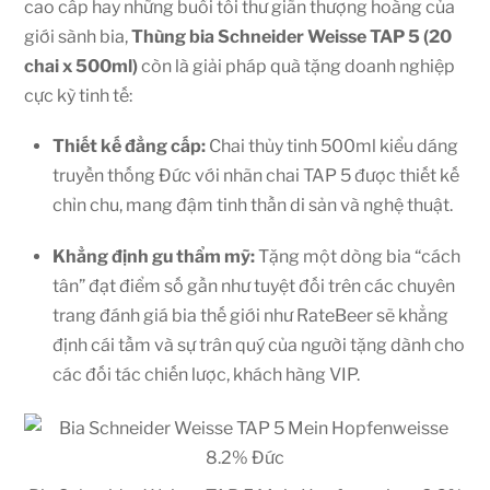
cao cấp hay những buổi tối thư giãn thượng hoàng của
giới sành bia,
Thùng bia Schneider Weisse TAP 5 (20
chai x 500ml)
còn là giải pháp quà tặng doanh nghiệp
cực kỳ tinh tế:
Thiết kế đẳng cấp:
Chai thủy tinh 500ml kiểu dáng
truyền thống Đức với nhãn chai TAP 5 được thiết kế
chỉn chu, mang đậm tinh thần di sản và nghệ thuật.
Khẳng định gu thẩm mỹ:
Tặng một dòng bia “cách
tân” đạt điểm số gần như tuyệt đối trên các chuyên
trang đánh giá bia thế giới như RateBeer sẽ khẳng
định cái tầm và sự trân quý của người tặng dành cho
các đối tác chiến lược, khách hàng VIP.