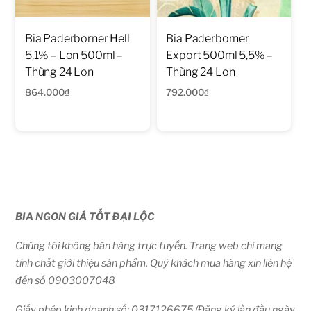
Bia Paderborner Hell
Bia Paderborner
5,1% – Lon 500ml –
Export 500ml 5,5% –
Thùng 24 Lon
Thùng 24 Lon
864.000
₫
792.000
₫
BIA NGON GIÁ TỐT ĐẠI LỘC
Chúng tôi không bán hàng trực tuyến. Trang web chỉ mang
tính chất giới thiệu sản phẩm. Quý khách mua hàng xin liên hệ
đến số 0903007048
Giấy phép kinh doanh số: 0317126675 (Đăng ký lần đầu ngày