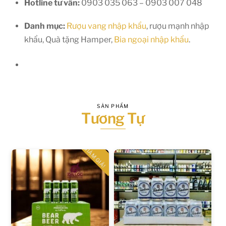
Hotline tư vấn:
0903 035 063 – 0903 007 048
Danh mục:
Rượu vang nhập khẩu
, rượu mạnh nhập
khẩu, Quà tặng Hamper,
Bia ngoại nhập khẩu
.
SẢN PHẨM
Tương Tự
GIẢM GIÁ!