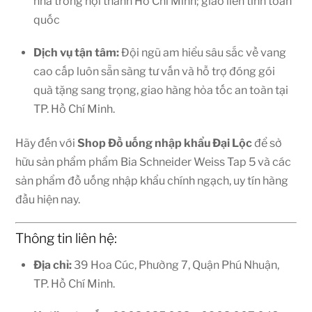
nhà trong nội thành Hồ Chí Minh; giao liên tỉnh toàn
quốc
Dịch vụ tận tâm:
Đội ngũ am hiểu sâu sắc về vang
cao cấp luôn sẵn sàng tư vấn và hỗ trợ đóng gói
quà tặng sang trọng, giao hàng hỏa tốc an toàn tại
TP. Hồ Chí Minh.
Hãy đến với
Shop
Đồ uống nhập khẩu Đại Lộc
để sở
hữu sản phẩm phẩm Bia Schneider Weiss Tap 5 và các
sản phẩm đồ uống nhập khẩu chính ngạch, uy tín hàng
đầu hiện nay.
Thông tin liên hệ:
Địa chỉ:
39 Hoa Cúc, Phường 7, Quận Phú Nhuận,
TP. Hồ Chí Minh.