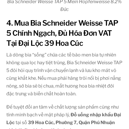
Bia Schneider Weisse TAP 5 Mein Hopfenweisse 8.2%
Đức
4. Mua Bia Schneider Weisse TAP
5 Chính Ngạch, Đủ Hóa Đơn VAT
Tại Đại Lộc 39 Hoa Cúc
Là dòng bia “sống” chứa các tế bào men bia tự nhiên
không qua lọc hay tiệt trùng, Bia Schneider Weisse TAP
5 đòi hỏi quy trình vận chuyển lạnh và lưu kho mát vô
cùng khắt khe. Nếu mua phải hàng trôi nổi bị phơi nắng
nóng, sớ bia sẽ bị chua, mất hương hoa bia nhiệt đới
đặc trưng và biến chất hoàn toàn.
Để tuyệt đối an tâm về chất lượng sản phẩm cũng như
tính minh bạch về mặt pháp lý,
Đồ uống nhập khẩu Đại
Lộc
tại số
39 Hoa Cúc, Phường 7, Quận Phú Nhuận