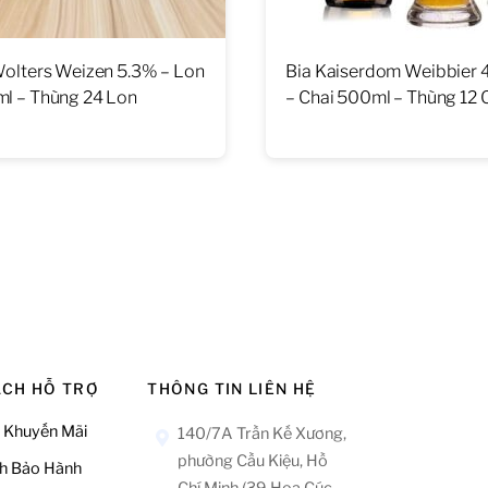
Wolters Weizen 5.3% – Lon
Bia Kaiserdom Weibbier 
l – Thùng 24 Lon
– Chai 500ml – Thùng 12 
ÁCH HỖ TRỢ
THÔNG TIN LIÊN HỆ
 Khuyến Mãi
140/7A Trần Kế Xương,
phường Cầu Kiệu, Hồ
h Bảo Hành