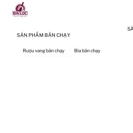
Skip
Menu
to
content
S
SẢN PHẨM BÁN CHẠY
Rượu vang bán chạy
Bia bán chạy