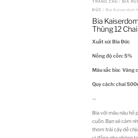
TRANG CHỦ
/
BIA R
ĐỨC
/ Bia Kaiserdom 
Bia Kaiserdom
Thùng 12 Chai
Xuất xứ: Bia Đức
Nồng độ cồn: 5
%
Màu sắc bia: Vàng
Quy cách: chai 500m
—
Bia với màu nâu hổ p
cuốn. Bạn sẽ cảm nh
thơm trái cây dễ chị
vị đắng nhẹ nhàng l