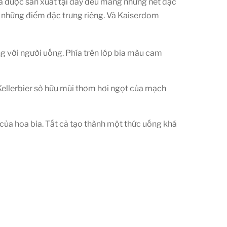
bia được sản xuất tại đây đều mang những nét đặc
có những điểm đặc trưng riêng. Và Kaiserdom
g với người uống. Phía trên lớp bia màu cam
 Kellerbier sở hữu mùi thơm hơi ngọt của mạch
 của hoa bia. Tất cả tạo thành một thức uống khá