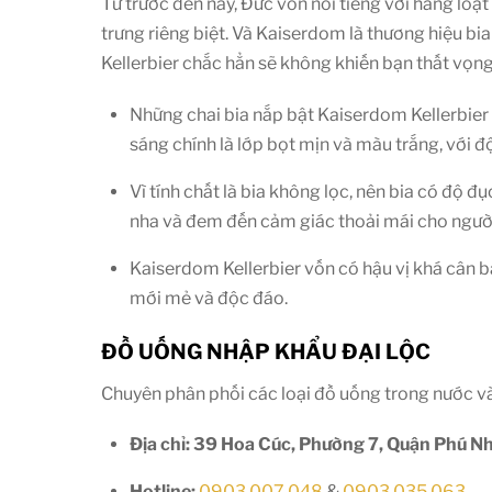
Từ trước đến nay, Đức vốn nổi tiếng với hàng loạ
trưng riêng biệt. Và Kaiserdom là thương hiệu bi
Kellerbier chắc hẳn sẽ không khiến bạn thất vọng 
Những chai bia nắp bật Kaiserdom Kellerbier
sáng chính là lớp bọt mịn và màu trắng, với đ
Vì tính chất là bia không lọc, nên bia có độ
nha và đem đến cảm giác thoải mái cho ngườ
Kaiserdom Kellerbier vốn có hậu vị khá cân b
mới mẻ và độc đáo.
ĐỒ UỐNG NHẬP KHẨU ĐẠI LỘC
Chuyên phân phối các loại đồ uống trong nước v
Địa chỉ: 39 Hoa Cúc, Phường 7, Quận Phú 
Hotline:
0903 007 048
&
0903 035 063