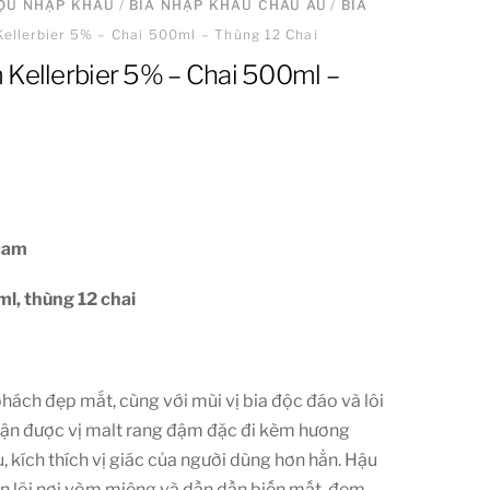
ƯỢU NHẬP KHẨU
/
BIA NHẬP KHẨU CHÂU ÂU
/
BIA
Kellerbier 5% – Chai 500ml – Thùng 12 Chai
 Kellerbier 5% – Chai 500ml –
 cam
l, thùng 12 chai
hách đẹp mắt, cùng với mùi vị bia độc đáo và lôi
ận được vị malt rang đậm đặc đi kèm hương
u, kích thích vị giác của người dùng hơn hẳn. Hậu
en lõi nơi vòm miệng và dần dần biến mất, đem