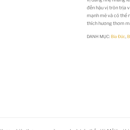
đến hậu vị tròn trịa 
mạnh mẽ và có thể n
thích hương thơm mã
DANH MỤC:
Bia Đức
,
B