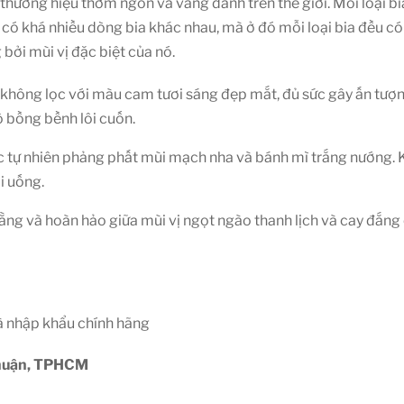
t thương hiệu thơm ngon và vang danh trên thế giới. Mỗi loại 
a có khá nhiều dòng bia khác nhau, mà ở đó mỗi loại bia đều 
bởi mùi vị đặc biệt của nó.
 không lọc với màu cam tươi sáng đẹp mắt, đủ sức gây ấn tượn
ộ bồng bềnh lôi cuốn.
 đục tự nhiên phảng phất mùi mạch nha và bánh mì trắng nướng.
i uống.
ằng và hoàn hảo giữa mùi vị ngọt ngào thanh lịch và cay đắng
à nhập khẩu chính hãng
Nhuận, TPHCM