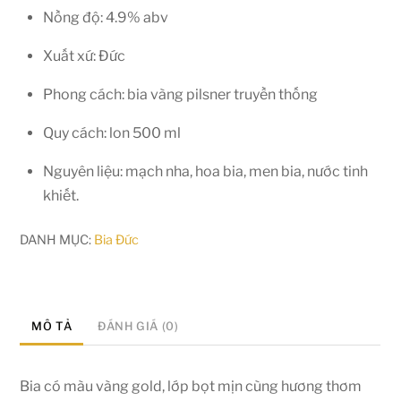
Nồng độ: 4.9% abv
Xuất xứ: Đức
Phong cách: bia vàng pilsner truyền thống
Quy cách: lon 500 ml
Nguyên liệu: mạch nha, hoa bia, men bia, nước tinh
khiết.
DANH MỤC:
Bia Đức
MÔ TẢ
ĐÁNH GIÁ (0)
Bia có màu vàng gold, lớp bọt mịn cùng hương thơm