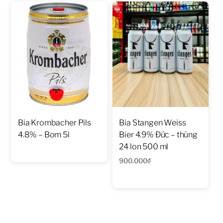
1.032.000₫.
1.008.000₫
Bia Krombacher Pils
Bia Stangen Weiss
4.8% – Bom 5l
Bier 4.9% Đức – thùng
24 lon 500 ml
900.000
₫