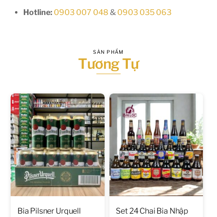
Hotline:
0903 007 048
&
0903 035 063
SẢN PHẨM
Tương Tự
Bia Pilsner Urquell
Set 24 Chai Bia Nhập