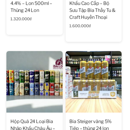
4.4% – Lon 500ml –
Khẩu Cao Cấp – Bộ
Thùng 24 Lon
Sưu Tập Bia Thầy Tu &
Craft Huyền Thoại
1.320.000
₫
1.600.000
₫
Hộp Quà 24 Loại Bia
Bia Steiger vàng 5%
Nhập Khẩu Châu Âu –
Tiệp – thùng 24 lon