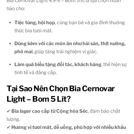
Bia Cernovar Light 4.9% – Bom 5 lít là lựa chọn hoàn
hảo cho:
Tiệc tùng, hội họp
, cùng bạn bè và gia đình thưởng
thức bia tươi mát.
Dùng kèm với các món ăn như hải sản, thịt nướng,
phô mai
, giúp tăng trải nghiệm vị giác.
Làm quà biếu tặng đối tác, khách hàng
, thể hiện sự
tinh tế và đẳng cấp.
Tại Sao Nên Chọn Bia Cernovar
Light – Bom 5 Lít?
✔
Bia lager cao cấp từ Cộng hòa Séc
, đảm bảo chất
lượng.
✔
Hương vị tươi mát, dễ uống, phù hợp với nhiều khẩu