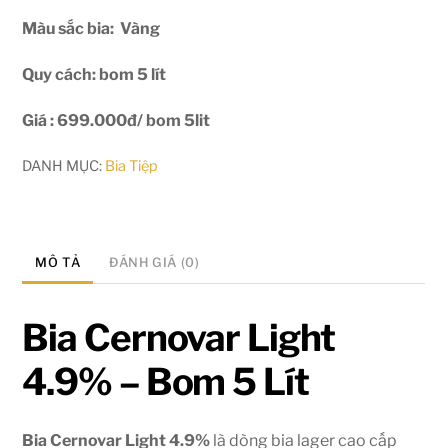
Màu sắc bia: Vàng
Quy cách: bom 5 lít
Giá : 699.000đ/ bom 5lit
DANH MỤC:
Bia Tiệp
MÔ TẢ
ĐÁNH GIÁ (0)
Bia Cernovar Light
4.9% – Bom 5 Lít
Bia Cernovar Light 4.9%
là dòng bia lager cao cấp