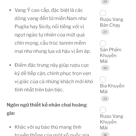
29
Vang Ý cao cấp, đặc biệt là các
dòng vang đến từ miền Nam như
Rượu Vang
Bán Chạy
Puglia hay Sicily, nổi tiếng với vị
27
ngọt ngào tự nhiên của mứt quả
chín mọng, cấu trúc tannin mềm
Sản Phẩm
mại như nhung lụa và hậu vị ấm áp.
Khuyến
Mãi
Điểm đặc trưng này giúp rượu cực
59
kỳ dễ tiếp cận, chinh phục trọn vẹn
vị giác của cả những khách mời khó
Bia Khuyến
tính nhất trên bàn tiệc.
Mãi
23
Ngôn ngữ thiết kế nhãn chai hoàng
gia:
Rượu Vang
Khuyến
Khác với sự bảo thủ mang tính
Mãi
truyền thống của một số quốc gia
36