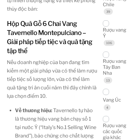
tự nhiên thượng hạng và thiết kế phong
Chile
thủy độc bản:
39
Hộp Quà Gỗ 6 Chai Vang
Rượu vang
Tavernello Montepulciano –
Ý
Giải pháp tiếp tiệc và quà tặng
106
tập thể
Rượu vang
Nếu doanh nghiệp của bạn đang tìm
Tây Ban
kiếm một giải pháp vừa có thể làm rượu
Nha
tiếp tiệc số lượng lớn, vừa có thể làm
13
quà tặng tri ân cuối năm thì đây chính là
lựa chọn điểm 10.
Vang Úc
4
Về thương hiệu:
Tavernello tự hào
là thương hiệu vang bán chạy số 1
Rượu vang
tại nước Ý (“Italy’s No.1 Selling Wine
các quốc
Brand”), bảo chứng cho chất lượng
gia khác