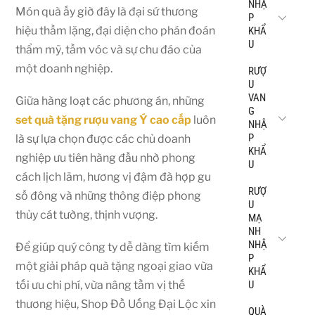
NHẬ
Món quà ấy giờ đây là đại sứ thương
P
hiệu thầm lặng, đại diện cho phán đoán
KHẨ
U
thẩm mỹ, tầm vóc và sự chu đáo của
một doanh nghiệp.
RƯỢ
U
VAN
Giữa hàng loạt các phương án, những
G
set quà tặng rượu vang Ý cao cấp
luôn
NHẬ
P
là sự lựa chọn được các chủ doanh
KHẨ
nghiệp ưu tiên hàng đầu nhờ phong
U
cách lịch lãm, hương vị đậm đà hợp gu
RƯỢ
số đông và những thông điệp phong
U
thủy cát tường, thịnh vượng.
MẠ
NH
NHẬ
Để giúp quý công ty dễ dàng tìm kiếm
P
một giải pháp quà tặng ngoại giao vừa
KHẨ
U
tối ưu chi phí, vừa nâng tầm vị thế
thương hiệu, Shop Đồ Uống Đại Lộc xin
QUÀ