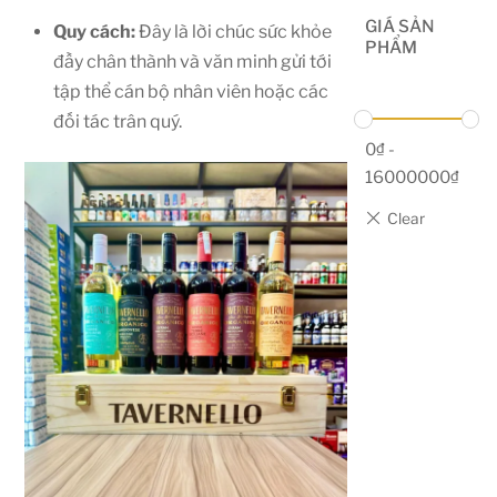
GIÁ SẢN
Quy cách:
Đây là lời chúc sức khỏe
PHẨM
đầy chân thành và văn minh gửi tới
tập thể cán bộ nhân viên hoặc các
đối tác trân quý.
0
₫
-
16000000
₫