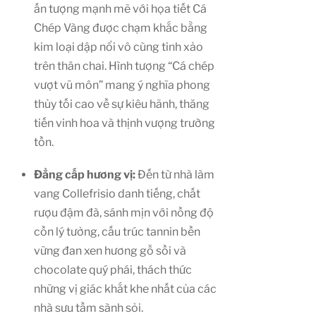
ấn tượng mạnh mẽ với họa tiết Cá
Chép Vàng được chạm khắc bằng
kim loại dập nổi vô cùng tinh xảo
trên thân chai. Hình tượng “Cá chép
vượt vũ môn” mang ý nghĩa phong
thủy tối cao về sự kiêu hãnh, thăng
tiến vinh hoa và thịnh vượng trường
tồn.
Đẳng cấp hương vị:
Đến từ nhà làm
vang Collefrisio danh tiếng, chất
rượu đậm đà, sánh mịn với nồng độ
cồn lý tưởng, cấu trúc tannin bền
vững đan xen hương gỗ sồi và
chocolate quý phái, thách thức
những vị giác khắt khe nhất của các
nhà sưu tầm sành sỏi.