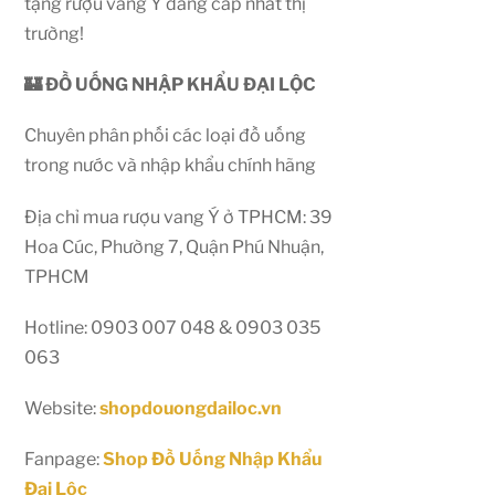
tặng rượu vang Ý đẳng cấp nhất thị
trường!
🏰 ĐỒ UỐNG NHẬP KHẨU ĐẠI LỘC
Chuyên phân phối các loại đồ uống
trong nước và nhập khẩu chính hãng
Địa chỉ mua rượu vang Ý ở TPHCM: 39
Hoa Cúc, Phường 7, Quận Phú Nhuận,
TPHCM
Hotline: 0903 007 048 & 0903 035
063
Website:
shopdouongdailoc.vn
Fanpage:
Shop Đồ Uống Nhập Khẩu
Đại Lộc