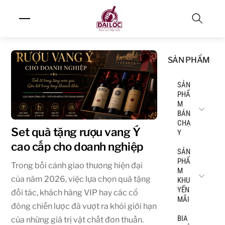
Skip
Menu
to
content
Search
SẢN PHẨM
SẢN
PHẨ
M
BÁN
CHẠ
Set quà tặng rượu vang Ý
Y
cao cấp cho doanh nghiệp
SẢN
PHẨ
Trong bối cảnh giao thương hiện đại
M
của năm 2026, việc lựa chọn quà tặng
KHU
YẾN
đối tác, khách hàng VIP hay các cổ
MÃI
đông chiến lược đã vượt ra khỏi giới hạn
BIA
của những giá trị vật chất đơn thuần.