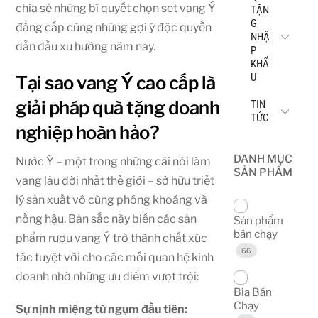
chia sẻ những bí quyết chọn set vang Ý
TẶN
G
đẳng cấp cùng những gợi ý độc quyền
NHẬ
dẫn đầu xu hướng năm nay.
P
KHẨ
U
Tại sao vang Ý cao cấp là
giải pháp quà tặng doanh
TIN
TỨC
nghiệp hoàn hảo?
DANH MỤC
Nước Ý – một trong những cái nôi làm
SẢN PHẨM
vang lâu đời nhất thế giới – sở hữu triết
lý sản xuất vô cùng phóng khoáng và
nồng hậu. Bản sắc này biến các sản
Sản phẩm
bán chạy
phẩm rượu vang Ý trở thành chất xúc
66
tác tuyệt vời cho các mối quan hệ kinh
doanh nhờ những ưu điểm vượt trội:
Bia Bán
Chạy
Sự nịnh miệng từ ngụm đầu tiên: