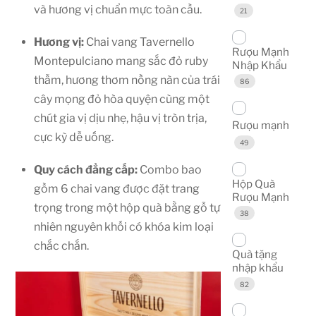
và hương vị chuẩn mực toàn cầu.
21
Hương vị:
Chai vang Tavernello
Rượu Mạnh
Montepulciano mang sắc đỏ ruby
Nhập Khẩu
thẫm, hương thơm nồng nàn của trái
86
cây mọng đỏ hòa quyện cùng một
chút gia vị dịu nhẹ, hậu vị tròn trịa,
Rượu mạnh
cực kỳ dễ uống.
49
Quy cách đẳng cấp:
Combo bao
Hộp Quà
gồm 6 chai vang được đặt trang
Rượu Mạnh
trọng trong một hộp quà bằng gỗ tự
38
nhiên nguyên khối có khóa kim loại
chắc chắn.
Quà tặng
nhập khẩu
82