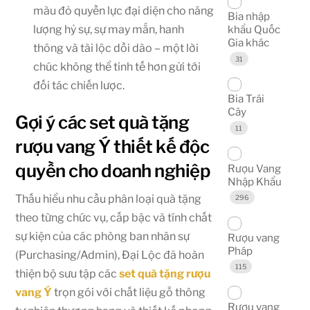
màu đỏ quyền lực đại diện cho năng
Bia nhập
lượng hỷ sự, sự may mắn, hanh
khẩu Quốc
Gia khác
thông và tài lộc dồi dào – một lời
31
chúc không thể tinh tế hơn gửi tới
đối tác chiến lược.
Bia Trái
Cây
Gợi ý các set quà tặng
11
rượu vang Ý thiết kế độc
quyền cho doanh nghiệp
Rượu Vang
Nhập Khẩu
Thấu hiểu nhu cầu phân loại quà tặng
296
theo từng chức vụ, cấp bậc và tính chất
sự kiện của các phòng ban nhân sự
Rượu vang
Pháp
(Purchasing/Admin), Đại Lộc đã hoàn
115
thiện bộ sưu tập các
set quà tặng rượu
vang Ý
trọn gói với chất liệu gỗ thông
Rượu vang