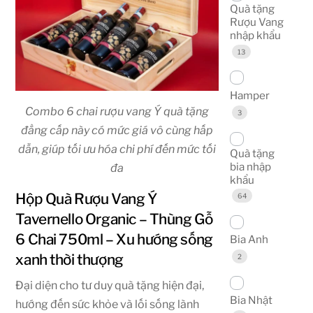
Quà tặng
Rượu Vang
nhập khẩu
13
Hamper
Combo 6 chai rượu vang Ý quà tặng
3
đẳng cấp này có mức giá vô cùng hấp
dẫn, giúp tối ưu hóa chi phí đến mức tối
Quà tặng
bia nhập
đa
khẩu
Hộp Quà Rượu Vang Ý
64
Tavernello Organic – Thùng Gỗ
6 Chai 750ml – Xu hướng sống
Bia Anh
xanh thời thượng
2
Đại diện cho tư duy quà tặng hiện đại,
Bia Nhật
hướng đến sức khỏe và lối sống lành