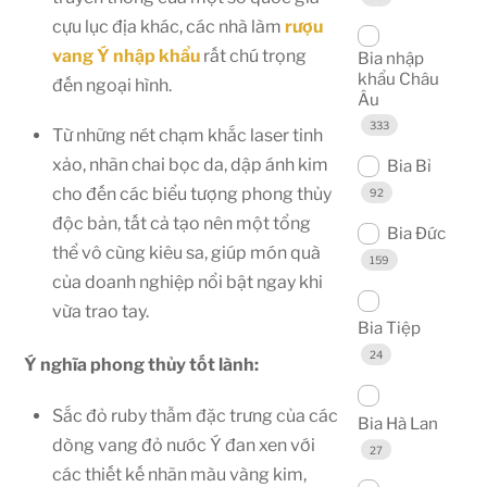
cựu lục địa khác, các nhà làm
rượu
vang Ý nhập khẩu
rất chú trọng
Bia nhập
khẩu Châu
đến ngoại hình.
Âu
333
Từ những nét chạm khắc laser tinh
xảo, nhãn chai bọc da, dập ánh kim
Bia Bỉ
cho đến các biểu tượng phong thủy
92
độc bản, tất cả tạo nên một tổng
Bia Đức
thể vô cùng kiêu sa, giúp món quà
159
của doanh nghiệp nổi bật ngay khi
vừa trao tay.
Bia Tiệp
24
Ý nghĩa phong thủy tốt lành:
Sắc đỏ ruby thẫm đặc trưng của các
Bia Hà Lan
dòng vang đỏ nước Ý đan xen với
27
các thiết kế nhãn màu vàng kim,