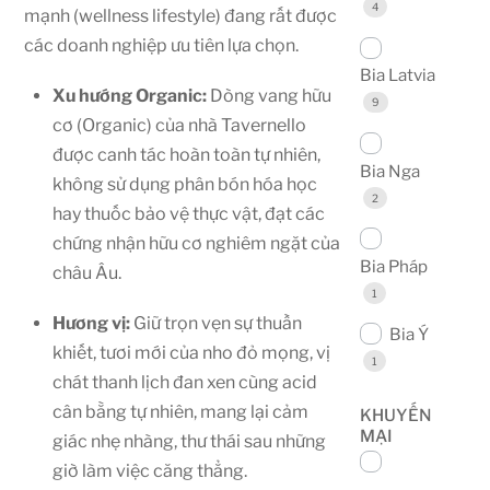
4
mạnh (wellness lifestyle) đang rất được
các doanh nghiệp ưu tiên lựa chọn.
Bia Latvia
Xu hướng Organic:
Dòng vang hữu
9
cơ (Organic) của nhà Tavernello
được canh tác hoàn toàn tự nhiên,
Bia Nga
không sử dụng phân bón hóa học
2
hay thuốc bảo vệ thực vật, đạt các
chứng nhận hữu cơ nghiêm ngặt của
Bia Pháp
châu Âu.
1
Hương vị:
Giữ trọn vẹn sự thuần
Bia Ý
khiết, tươi mới của nho đỏ mọng, vị
1
chát thanh lịch đan xen cùng acid
cân bằng tự nhiên, mang lại cảm
KHUYẾN
MẠI
giác nhẹ nhàng, thư thái sau những
giờ làm việc căng thẳng.