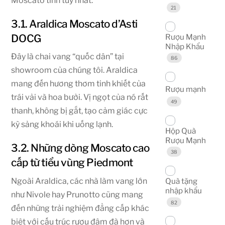
Moscato tinh túy nhất:
21
3.1. Araldica Moscato d’Asti
Rượu Mạnh
DOCG
Nhập Khẩu
Đây là chai vang “quốc dân” tại
86
showroom của chúng tôi. Araldica
mang đến hương thơm tinh khiết của
Rượu mạnh
trái vải và hoa bưởi. Vị ngọt của nó rất
49
thanh, không bị gắt, tạo cảm giác cực
kỳ sảng khoái khi uống lạnh.
Hộp Quà
Rượu Mạnh
3.2. Những dòng Moscato cao
38
cấp từ tiểu vùng Piedmont
Ngoài Araldica, các nhà làm vang lớn
Quà tặng
nhập khẩu
như Nivole hay Prunotto cũng mang
82
đến những trải nghiệm đẳng cấp khác
biệt với cấu trúc rượu đậm đà hơn và