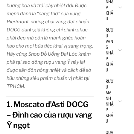
NHẬ
hương hoa và trái cây nhiệt đới. Được
P
KHẨ
mệnh danh là “nàng thơ” của vùng
U
Piedmont, những chai vang đạt chuẩn
DOCG danh giá không chỉ chinh phục
RƯỢ
U
phái đẹp mà còn là mảnh ghép hoàn
VAN
hảo cho mọi bữa tiệc khai vị sang trọng.
G
NHẬ
Hãy cùng Shop Đồ Uống Đại Lộc khám
P
phá tại sao dòng rượu vang Ý này lại
KHẨ
U
được săn đón nồng nhiệt và cách để sở
hữu những siêu phẩm chuẩn vị nhất tại
RƯỢ
TPHCM.
U
MẠ
NH
1. Moscato d’Asti DOCG
NHẬ
P
– Đỉnh cao của rượu vang
KHẨ
U
Ý ngọt
QUÀ