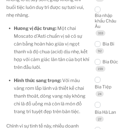
buổi tiệc luôn duy trì được sự tươi vui,
nhẹ nhàng.
Bia nhập
khẩu Châu
Âu
Hương vị đặc trưng:
Một chai
333
Moscato d’Asti chuẩn vị sẽ có sự
Bia Bỉ
cân bằng hoàn hảo giữa vị ngọt
thanh và độ chua (acid) dịu nhẹ, kết
92
hợp với cảm giác lăn tăn của bọt khí
Bia Đức
trên đầu lưỡi.
159
Hình thức sang trọng:
Với màu
Bia Tiệp
vàng rơm lấp lánh và thiết kế chai
24
thanh thoát, dòng vang này không
chỉ là đồ uống mà còn là món đồ
trang trí tuyệt đẹp trên bàn tiệc.
Bia Hà Lan
27
Chính vì sự tinh tế này, nhiều doanh