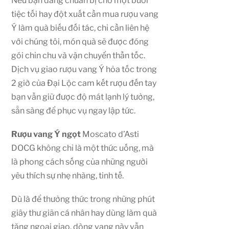
Nếu bạn đang chuẩn bị cho một buổi
tiệc tối hay đột xuất cần mua rượu vang
Ý làm quà biếu đối tác, chỉ cần liên hệ
với chúng tôi, món quà sẽ được đóng
gói chỉn chu và vận chuyển thần tốc.
Dịch vụ giao rượu vang Ý hỏa tốc trong
2 giờ của Đại Lộc cam kết rượu đến tay
bạn vẫn giữ được độ mát lạnh lý tưởng,
sẵn sàng để phục vụ ngay lập tức.
Rượu vang Ý ngọt
Moscato d’Asti
DOCG không chỉ là một thức uống, mà
là phong cách sống của những người
yêu thích sự nhẹ nhàng, tinh tế.
Dù là để thưởng thức trong những phút
giây thư giãn cá nhân hay dùng làm quà
tặng ngoại giao, dòng vang này vẫn