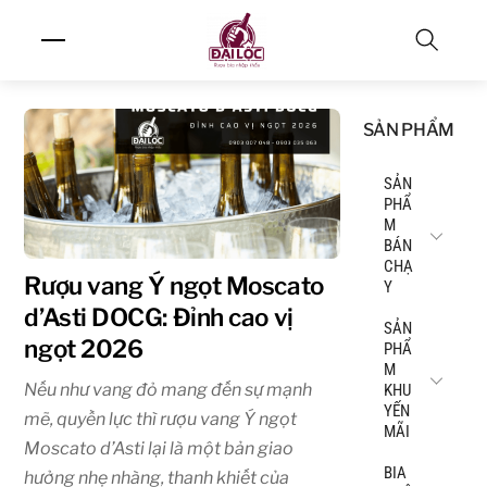
Skip
Menu
to
content
Search
SẢN PHẨM
SẢN
PHẨ
M
BÁN
CHẠ
Rượu vang Ý ngọt Moscato
Y
d’Asti DOCG: Đỉnh cao vị
SẢN
ngọt 2026
PHẨ
M
Nếu như vang đỏ mang đến sự mạnh
KHU
YẾN
mẽ, quyền lực thì rượu vang Ý ngọt
MÃI
Moscato d’Asti lại là một bản giao
BIA
hưởng nhẹ nhàng, thanh khiết của