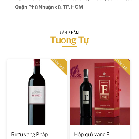
Quận Phú Nhuận cũ, TP. HCM
SẢN PHẨM
Tương Tự
GIẢM GIÁ!
GIẢM GIÁ!
Rượu vang Pháp
Hộp quà vang F