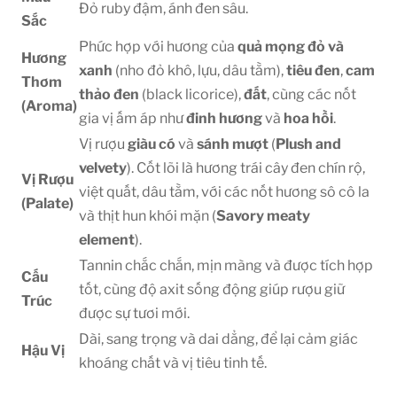
Đỏ ruby đậm, ánh đen sâu.
Sắc
Phức hợp với hương của
quả mọng đỏ và
Hương
xanh
(nho đỏ khô, lựu, dâu tằm),
tiêu đen
,
cam
Thơm
thảo đen
(black licorice),
đất
, cùng các nốt
(Aroma)
gia vị ấm áp như
đinh hương
và
hoa hồi
.
Vị rượu
giàu có
và
sánh mượt
(
Plush and
velvety
). Cốt lõi là hương trái cây đen chín rộ,
Vị Rượu
việt quất, dâu tằm, với các nốt hương sô cô la
(Palate)
và thịt hun khói mặn (
Savory meaty
element
).
Tannin chắc chắn, mịn màng và được tích hợp
Cấu
tốt, cùng độ axit sống động giúp rượu giữ
Trúc
được sự tươi mới.
Dài, sang trọng và dai dẳng, để lại cảm giác
Hậu Vị
khoáng chất và vị tiêu tinh tế.