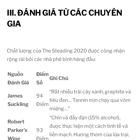
III. ĐÁNH GIÁ TỪ CÁC CHUYÊN
GIA
Chất lượng của The Steading 2020 được công nhận
rộng rãi bởi các nhà phê bình hàng đầu:
Nguồn
Điểm
Ghi Chú
Đánh Giá
Số
“Rất nhiều trái cây xanh, graphite và
James
94
tiêu đen… Tannin mịn chạy qua vòm
Suckling
Điểm
miệng…”
“Chín và đầy đặn (
15%
alcohol),
Robert
được thực hiện một cách tinh tế và
Parker’s
93
liền mạch. Hương thơm của lửa trại,
Wine
Điểm