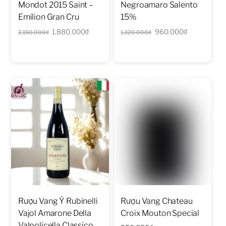
Mondot 2015 Saint –
Negroamaro Salento
Emilion Gran Cru
15%
Giá
Giá
Giá
Giá
1.880.000
₫
960.000
₫
2.150.000
₫
1.320.000
₫
gốc
hiện
gốc
hiện
là:
tại
là:
tại
2.150.000₫.
là:
1.320.000₫.
là:
1.880.000₫.
960.000₫.
Rượu Vang Ý Rubinelli
Rượu Vang Chateau
Vajol Amarone Della
Croix Mouton Special
Valpolicella Classico