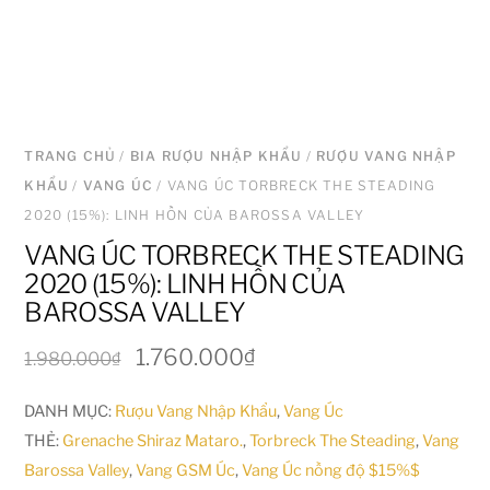
TRANG CHỦ
/
BIA RƯỢU NHẬP KHẨU
/
RƯỢU VANG NHẬP
KHẨU
/
VANG ÚC
/ VANG ÚC TORBRECK THE STEADING
2020 (15%): LINH HỒN CỦA BAROSSA VALLEY
VANG ÚC TORBRECK THE STEADING
2020 (15%): LINH HỒN CỦA
BAROSSA VALLEY
Giá
Giá
1.760.000
₫
1.980.000
₫
gốc
hiện
DANH MỤC:
Rượu Vang Nhập Khẩu
,
Vang Úc
là:
tại
THẺ:
Grenache Shiraz Mataro.
,
Torbreck The Steading
,
Vang
1.980.000₫.
là:
Barossa Valley
,
Vang GSM Úc
,
Vang Úc nồng độ $15%$
1.760.000₫.