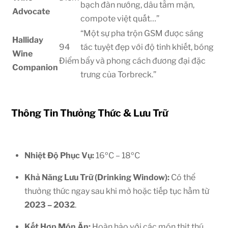
bạch đàn nướng, dâu tằm mặn,
Advocate
compote việt quất…”
“Một sự pha trộn GSM được sáng
Halliday
94
tác tuyệt đẹp với độ tinh khiết, bóng
Wine
Điểm
bẩy và phong cách đương đại đặc
Companion
trưng của Torbreck.”
Thông Tin Thưởng Thức & Lưu Trữ
Nhiệt Độ Phục Vụ:
16ºC – 18ºC
Khả Năng Lưu Trữ (Drinking Window):
Có thể
thưởng thức ngay sau khi mở hoặc tiếp tục hầm từ
2023 – 2032
.
Kết Hợp Món Ăn:
Hoàn hảo với các món thịt thú