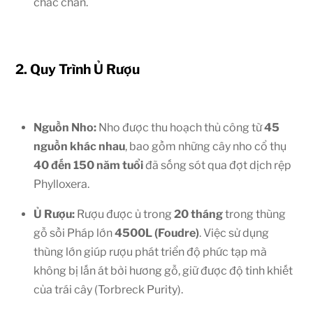
chắc chắn.
2. Quy Trình Ủ Rượu
Nguồn Nho:
Nho được thu hoạch thủ công từ
45
nguồn khác nhau
, bao gồm những cây nho cổ thụ
40 đến 150 năm tuổi
đã sống sót qua đợt dịch rệp
Phylloxera.
Ủ Rượu:
Rượu được ủ trong
20 tháng
trong thùng
gỗ sồi Pháp lớn
4500L (Foudre)
. Việc sử dụng
thùng lớn giúp rượu phát triển độ phức tạp mà
không bị lấn át bởi hương gỗ, giữ được độ tinh khiết
của trái cây (Torbreck Purity).