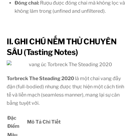
Đóng chai:
Rượu được đóng chai mà không lọc và
không làm trong (unfined and unfiltered).
II. GHI CHÚ NẾM THỬ CHUYÊN
SÂU (Tasting Notes)
Torbreck The Steading 2020
là một chai vang đầy
đặn (full-bodied) nhưng được thực hiện một cách tinh
tế và liền mạch (seamless manner), mang lại sự cân
bằng tuyệt vời.
Đặc
Mô Tả Chi Tiết
Điểm
Màu