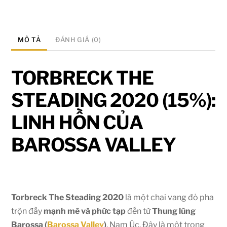
MÔ TẢ
ĐÁNH GIÁ (0)
TORBRECK THE
STEADING 2020 (
15%
):
LINH HỒN CỦA
BAROSSA VALLEY
Torbreck The Steading 2020
là một chai vang đỏ pha
trộn đầy
mạnh mẽ và phức tạp
đến từ
Thung lũng
Barossa (
Barossa Valley
)
, Nam Úc. Đây là một trong