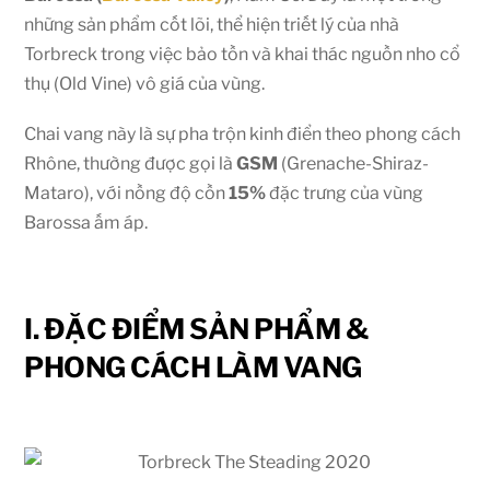
những sản phẩm cốt lõi, thể hiện triết lý của nhà
Torbreck trong việc bảo tồn và khai thác nguồn nho cổ
thụ (Old Vine) vô giá của vùng.
Chai vang này là sự pha trộn kinh điển theo phong cách
Rhône, thường được gọi là
GSM
(Grenache-Shiraz-
Mataro), với nồng độ cồn
15%
đặc trưng của vùng
Barossa ấm áp.
I. ĐẶC ĐIỂM SẢN PHẨM &
PHONG CÁCH LÀM VANG