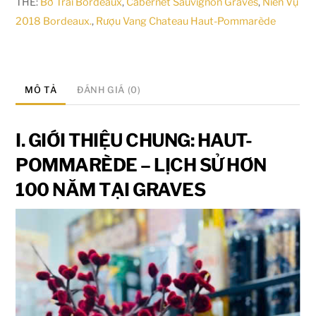
THẺ:
Bờ Trái Bordeaux
,
Cabernet Sauvignon Graves
,
Niên Vụ
2018 Bordeaux.
,
Rượu Vang Chateau Haut-Pommarède
MÔ TẢ
ĐÁNH GIÁ (0)
I. GIỚI THIỆU CHUNG: HAUT-
POMMARÈDE – LỊCH SỬ HƠN
100 NĂM TẠI GRAVES