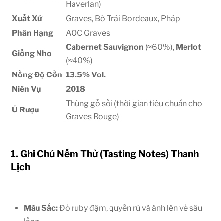
Haverlan)
Xuất Xứ
Graves, Bờ Trái Bordeaux, Pháp
Phân Hạng
AOC Graves
Cabernet Sauvignon
(
≈
60%
),
Merlot
Giống Nho
(
≈
40%
)
Nồng Độ Cồn
13.5%
Vol.
Niên Vụ
2018
Thùng gỗ sồi (thời gian tiêu chuẩn cho
Ủ Rượu
Graves Rouge)
1. Ghi Chú Nếm Thử (Tasting Notes) Thanh
Lịch
Màu Sắc:
Đỏ ruby đậm, quyến rũ và ánh lên vẻ sâu