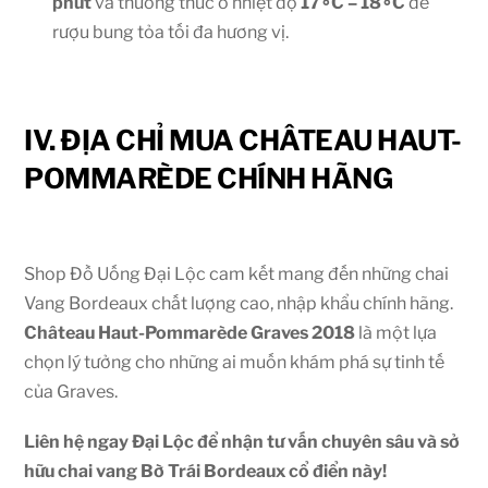
phút
và thưởng thức ở nhiệt độ
1
7
∘
C
–
1
8
∘
C
để
rượu bung tỏa tối đa hương vị.
IV. ĐỊA CHỈ MUA CHÂTEAU HAUT-
POMMARÈDE CHÍNH HÃNG
Shop Đồ Uống Đại Lộc cam kết mang đến những chai
Vang Bordeaux chất lượng cao, nhập khẩu chính hãng.
Château Haut-Pommarède Graves 2018
là một lựa
chọn lý tưởng cho những ai muốn khám phá sự tinh tế
của Graves.
Liên hệ ngay Đại Lộc để nhận tư vấn chuyên sâu và sở
hữu chai vang Bờ Trái Bordeaux cổ điển này!