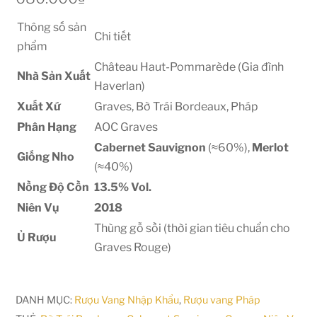
Thông số sản
Chi tiết
phẩm
Château Haut-Pommarède (Gia đình
Nhà Sản Xuất
Haverlan)
Xuất Xứ
Graves, Bờ Trái Bordeaux, Pháp
Phân Hạng
AOC Graves
Cabernet Sauvignon
(
≈
60%
),
Merlot
Giống Nho
(
≈
40%
)
Nồng Độ Cồn
13.5%
Vol.
Niên Vụ
2018
Thùng gỗ sồi (thời gian tiêu chuẩn cho
Ủ Rượu
Graves Rouge)
DANH MỤC:
Rượu Vang Nhập Khẩu
,
Rượu vang Pháp