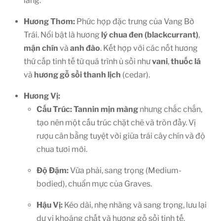
lắng.
Hương Thơm:
Phức hợp đặc trưng của Vang Bờ
Trái. Nổi bật là hương
lý chua đen (blackcurrant)
,
mận chín
và
anh đào
. Kết hợp với các nốt hương
thứ cấp tinh tế từ quá trình ủ sồi như
vani
,
thuốc lá
và
hương gỗ sồi thanh lịch
(cedar).
Hương Vị:
Cấu Trúc:
Tannin mịn màng
nhưng chắc chắn,
tạo nên một cấu trúc chặt chẽ và tròn đầy. Vị
rượu cân bằng tuyệt vời giữa trái cây chín và độ
chua tươi mới.
Độ Đậm:
Vừa phải, sang trọng (Medium-
bodied), chuẩn mực của Graves.
Hậu Vị:
Kéo dài, nhẹ nhàng và sang trọng, lưu lại
dư vị khoáng chất và hương gỗ sồi tinh tế.