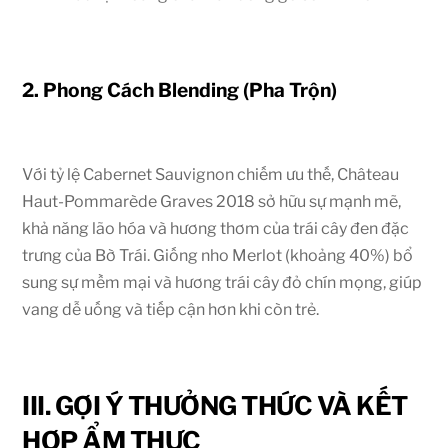
2. Phong Cách Blending (Pha Trộn)
Với tỷ lệ Cabernet Sauvignon chiếm ưu thế, Château
Haut-Pommarède Graves 2018 sở hữu sự mạnh mẽ,
khả năng lão hóa và hương thơm của trái cây đen đặc
trưng của Bờ Trái. Giống nho Merlot (khoảng
40%
) bổ
sung sự mềm mại và hương trái cây đỏ chín mọng, giúp
vang dễ uống và tiếp cận hơn khi còn trẻ.
III. GỢI Ý THƯỞNG THỨC VÀ KẾT
HỢP ẨM THỰC