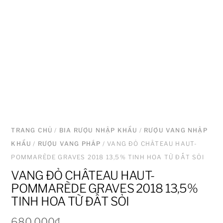
TRANG CHỦ
/
BIA RƯỢU NHẬP KHẨU
/
RƯỢU VANG NHẬP
KHẨU
/
RƯỢU VANG PHÁP
/ VANG ĐỎ CHÂTEAU HAUT-
POMMARÈDE GRAVES 2018 13,5% TINH HOA TỪ ĐẤT SỎI
VANG ĐỎ CHÂTEAU HAUT-
POMMARÈDE GRAVES 2018 13,5%
TINH HOA TỪ ĐẤT SỎI
680.000
₫