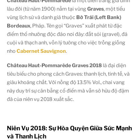
Château Haut-Pommarède
là một điền trang gia đình
lâu đời (từ năm
1900
) nằm tại vùng
Graves
, một tiểu
vùng lịch sử và danh giá thuộc
Bờ Trái (Left Bank)
Bordeaux
, Pháp. Tên gọi “Graves” xuất phát từ đặc
điểm thổ nhưỡng độc đáo nơi đây: đất sỏi (gravel), đá
cuội và thạch anh, vốn lý tưởng cho việc trồng giống
nho
Cabernet Sauvignon
.
Château Haut-Pommarède Graves 2018
là đại diện
tiêu biểu cho phong cách Graves: thanh lịch, tinh tế, và
giàu khoáng chất. Với nồng độ
13.5%
Vol.
, chai vang
này duy trì sự cân bằng cổ điển mà vẫn sở hữu độ đậm
đà của niên vụ
2018
xuất sắc.
Niên Vụ 2018: Sự Hòa Quyện Giữa Sức Mạnh
và Thanh Lịch