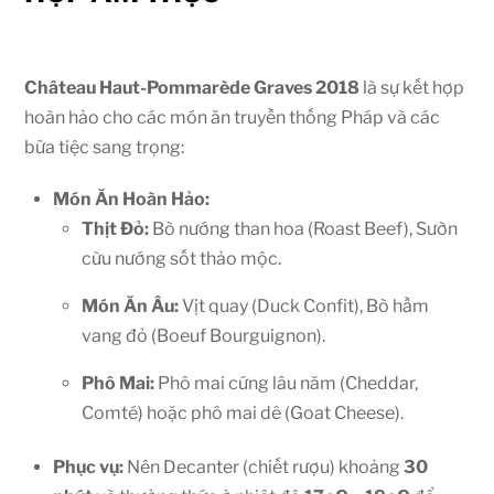
Château Haut-Pommarède Graves 2018
là sự kết hợp
hoàn hảo cho các món ăn truyền thống Pháp và các
bữa tiệc sang trọng:
Món Ăn Hoàn Hảo:
Thịt Đỏ:
Bò nướng than hoa (Roast Beef), Sườn
cừu nướng sốt thảo mộc.
Món Ăn Âu:
Vịt quay (Duck Confit), Bò hầm
vang đỏ (Boeuf Bourguignon).
Phô Mai:
Phô mai cứng lâu năm (Cheddar,
Comté) hoặc phô mai dê (Goat Cheese).
Phục vụ:
Nên Decanter (chiết rượu) khoảng
30