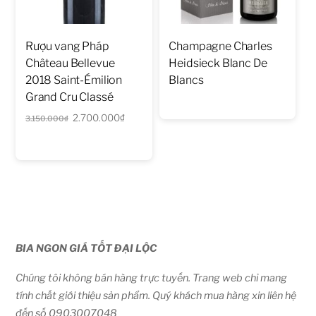
Rượu vang Pháp
Champagne Charles
Château Bellevue
Heidsieck Blanc De
2018 Saint-Émilion
Blancs
Grand Cru Classé
Giá
Giá
2.700.000
₫
3.150.000
₫
gốc
hiện
là:
tại
3.150.000₫.
là:
2.700.000₫.
BIA NGON GIÁ TỐT ĐẠI LỘC
Chúng tôi không bán hàng trực tuyến. Trang web chỉ mang
tính chất giới thiệu sản phẩm. Quý khách mua hàng xin liên hệ
đến số 0903007048