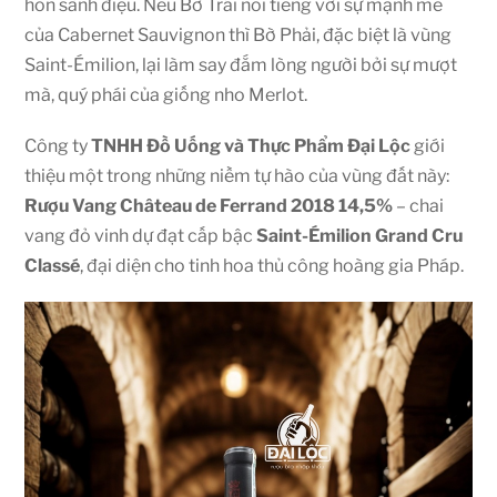
hồn sành điệu. Nếu Bờ Trái nổi tiếng với sự mạnh mẽ
của Cabernet Sauvignon thì Bờ Phải, đặc biệt là vùng
Saint-Émilion, lại làm say đắm lòng người bởi sự mượt
mà, quý phái của giống nho Merlot.
Công ty
TNHH Đồ Uống và Thực Phẩm
Đại Lộc
giới
thiệu một trong những niềm tự hào của vùng đất này:
Rượu Vang Château de Ferrand 2018 14,5%
– chai
vang đỏ vinh dự đạt cấp bậc
Saint-Émilion Grand Cru
Classé
, đại diện cho tinh hoa thủ công hoàng gia Pháp.