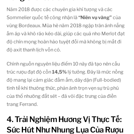
Năm 2018 được các chuyên gia khí tượng và các
Sommelier quốc tế công nhận là
“Niên vụ vàng”
của
vùng Bordeaux. Mùa hè năm 2018 ngập tràn ánh nắng
ấm áp và khô ráo kéo dài, giúp các quả nho Merlot đạt
độ chín mọng hoàn hảo tuyệt đối mà không bị mất đi
độ axit thanh lịch vốn có.
Chính nguồn nguyên liệu điểm 10 này đã tạo nên cấu
trúc rượu đạt độ cồn
14,5%
lý tưởng. Đây là mức nồng
độ mang lại cảm giác đầm ấm, dày dặn (Full-bodied)
tinh tế khi thưởng thức, phản ánh trọn vẹn sự trù phú
của thổ nhưỡng đất sét – đá vôi đặc trưng của điền
trang Ferrand.
4. Trải Nghiệm Hương Vị Thực Tế:
Sức Hút Như Nhung Lụa Của Rượu