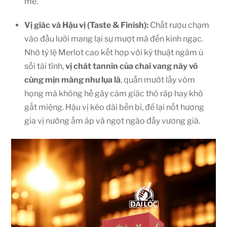
mẽ.
Vị giác và Hậu vị (Taste & Finish):
Chất rượu chạm
vào đầu lưỡi mang lại sự mượt mà đến kinh ngạc.
Nhờ tỷ lệ Merlot cao kết hợp với kỹ thuật ngâm ủ
sồi tài tình,
vị chát tannin của chai vang này vô
cùng mịn màng như lụa là
, quấn mướt lấy vòm
họng mà không hề gây cảm giác thô ráp hay khô
gắt miệng. Hậu vị kéo dài bền bỉ, để lại nốt hương
gia vị nướng ấm áp và ngọt ngào đầy vương giả.