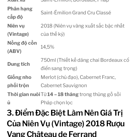
Phân hạng
Saint-Émilion Grand Cru Classé
cấp độ
Niên vụ
2018 (Niên vụ vàng xuất sắc bậc nhất
(Vintage)
của thế kỷ)
Nồng độ cồn
14,5%
(ABV)
750ml (Thiết kế dáng chai Bordeaux cổ
Dung tích
điển sang trọng)
Giống nho
Merlot (chủ đạo), Cabernet Franc,
phối trộn
Cabernet Sauvignon
Thời gian nuôi
Từ
14 – 18 tháng
trong thùng gỗ sồi
ủ
Pháp chọn lọc
3. Điểm Đặc Biệt Làm Nên Giá Trị
Của Niên Vụ (Vintage) 2018 Rượu
Vang Château de Ferrand