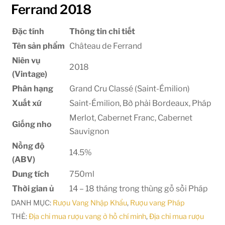
Ferrand 2018
Đặc tính
Thông tin chi tiết
Tên sản phẩm
Château de Ferrand
Niên vụ
2018
(Vintage)
Phân hạng
Grand Cru Classé (Saint-Émilion)
Xuất xứ
Saint-Émilion, Bờ phải Bordeaux, Pháp
Merlot, Cabernet Franc, Cabernet
Giống nho
Sauvignon
Nồng độ
14.5%
(ABV)
Dung tích
750ml
Thời gian ủ
14 – 18 tháng trong thùng gỗ sồi Pháp
DANH MỤC:
Rượu Vang Nhập Khẩu
,
Rượu vang Pháp
THẺ:
Địa chỉ mua rượu vang ở hồ chí minh
,
Địa chỉ mua rượu