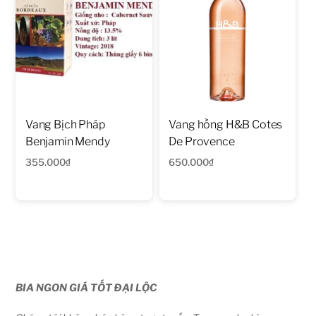
Vang Bịch Pháp
Vang hồng H&B Cotes
Benjamin Mendy
De Provence
355.000
₫
650.000
₫
BIA NGON GIÁ TỐT ĐẠI LỘC