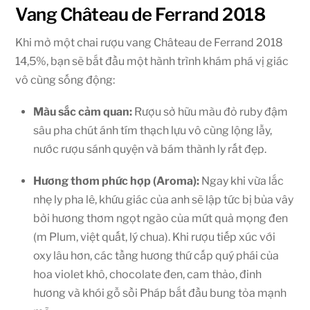
Vang Château de Ferrand 2018
Khi mở một chai rượu vang Château de Ferrand 2018
14,5%, bạn sẽ bắt đầu một hành trình khám phá vị giác
vô cùng sống động:
Màu sắc cảm quan:
Rượu sở hữu màu đỏ ruby đậm
sâu pha chút ánh tím thạch lựu vô cùng lộng lẫy,
nước rượu sánh quyện và bám thành ly rất đẹp.
Hương thơm phức hợp (Aroma):
Ngay khi vừa lắc
nhẹ ly pha lê, khứu giác của anh sẽ lập tức bị bủa vây
bởi hương thơm ngọt ngào của mứt quả mọng đen
(m Plum, việt quất, lý chua). Khi rượu tiếp xúc với
oxy lâu hơn, các tầng hương thứ cấp quý phái của
hoa violet khô, chocolate đen, cam thảo, đinh
hương và khói gỗ sồi Pháp bắt đầu bung tỏa mạnh