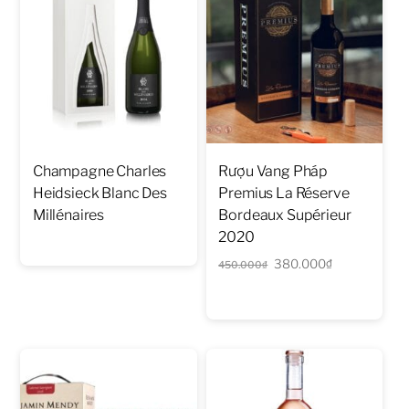
Champagne Charles
Rượu Vang Pháp
Heidsieck Blanc Des
Premius La Réserve
Millénaires
Bordeaux Supérieur
2020
Giá
Giá
380.000
₫
450.000
₫
gốc
hiện
là:
tại
450.000₫.
là:
380.000₫.