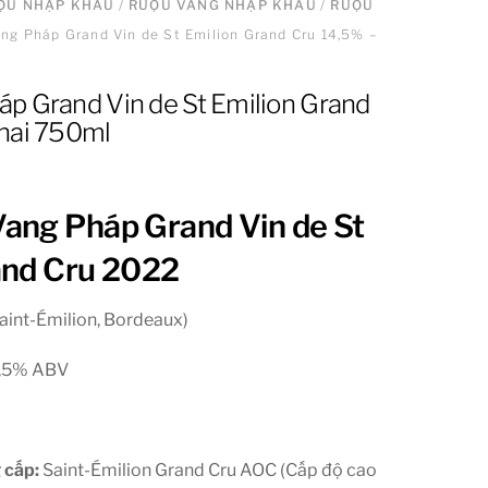
ƯỢU NHẬP KHẨU
/
RƯỢU VANG NHẬP KHẨU
/
RƯỢU
ng Pháp Grand Vin de St Emilion Grand Cru 14,5% –
p Grand Vin de St Emilion Grand
hai 750ml
ang Pháp Grand Vin de St
and Cru 2022
aint-Émilion, Bordeaux)
,5% ABV
 cấp:
Saint-Émilion Grand Cru AOC (Cấp độ cao