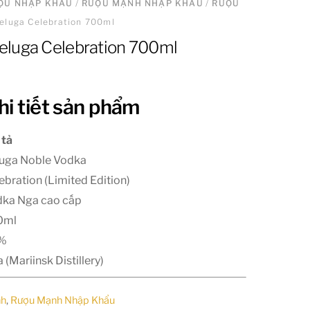
ƯỢU NHẬP KHẨU
/
RƯỢU MẠNH NHẬP KHẨU
/
RƯỢU
eluga Celebration 700ml
eluga Celebration 700ml
hi tiết sản phẩm
 tả
uga Noble Vodka
ebration (Limited Edition)
ka Nga cao cấp
0ml
%
 (Mariinsk Distillery)
nh
,
Rượu Mạnh Nhập Khẩu