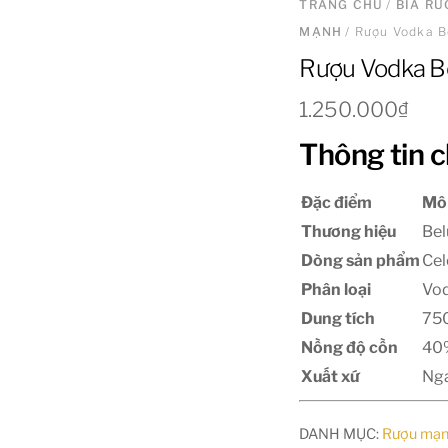
TRANG CHỦ
/
BIA R
MẠNH
/ Rượu Vodka B
Rượu Vodka B
1.250.000
₫
Thông tin c
Đặc điểm
Mô
Thương hiệu
Bel
Dòng sản phẩm
Cel
Phân loại
Vod
Dung tích
75
Nồng độ cồn
40
Xuất xứ
Nga
DANH MỤC:
Rượu mạ