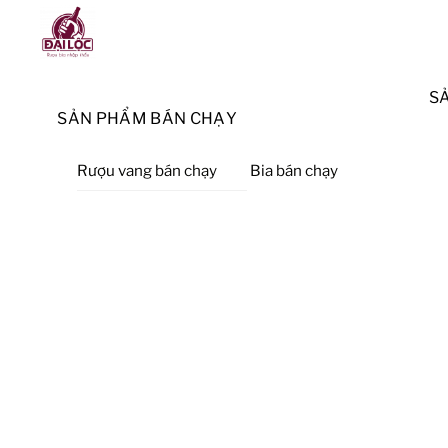
Skip
Menu
to
content
S
SẢN PHẨM BÁN CHẠY
Rượu vang bán chạy
Bia bán chạy