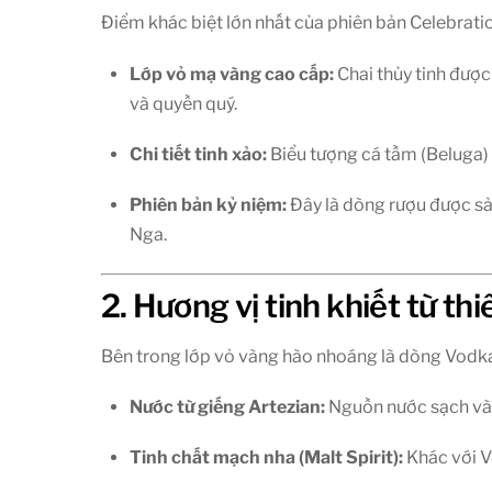
Điểm khác biệt lớn nhất của phiên bản Celebratio
Lớp vỏ mạ vàng cao cấp:
Chai thủy tinh đượ
và quyền quý.
Chi tiết tinh xảo:
Biểu tượng cá tầm (Beluga) đ
Phiên bản kỷ niệm:
Đây là dòng rượu được sản
Nga.
2. Hương vị tinh khiết từ th
Bên trong lớp vỏ vàng hào nhoáng là dòng Vodka t
Nước từ giếng Artezian:
Nguồn nước sạch và t
Tinh chất mạch nha (Malt Spirit):
Khác với V