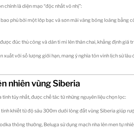
n chính là diện mạo “độc nhất vô nhị”:
c bao phủ bởi một lớp bạc và sơn mài vàng bóng loáng bằng c
ược đúc thủ công và dán tỉ mỉ lên thân chai, khẳng định giá t
 xuất với số lượng giới hạn, mang ý nghĩa tôn vinh lịch sử lâu
iên nhiên vùng Siberia
inh túy nhất, được chế tác từ những nguyên liệu chọn lọc:
inh khiết từ độ sâu 300m dưới lòng đất vùng Siberia giúp rượu
odka thông thường, Beluga sử dụng mạch nha lên men tự nhiê