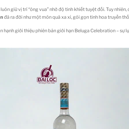
ôn giữ vị trí “ông vua” nhờ độ tinh khiết tuyệt đối. Tuy nhiê
on
đã ra đời như một món quà xa xỉ, gói gọn tinh hoa truyền th
ân hạnh giới thiệu phiên bản giới hạn Beluga Celebration – sự 