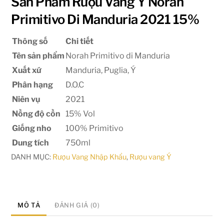
Sản Phẩm Rượu Vang Ý Norah
Primitivo Di Manduria 2021 15%
Thông số
Chi tiết
Tên sản phẩm
Norah Primitivo di Manduria
Xuất xứ
Manduria, Puglia, Ý
Phân hạng
D.O.C
Niên vụ
2021
Nồng độ cồn
15% Vol
Giống nho
100% Primitivo
Dung tích
750ml
DANH MỤC:
Rượu Vang Nhập Khẩu
,
Rượu vang Ý
MÔ TẢ
ĐÁNH GIÁ (0)