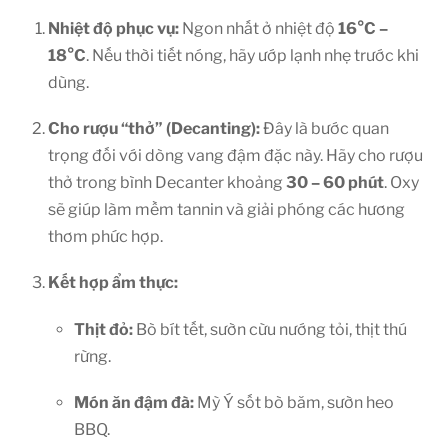
Nhiệt độ phục vụ:
Ngon nhất ở nhiệt độ
16°C –
18°C
. Nếu thời tiết nóng, hãy ướp lạnh nhẹ trước khi
dùng.
Cho rượu “thở” (Decanting):
Đây là bước quan
trọng đối với dòng vang đậm đặc này. Hãy cho rượu
thở trong bình Decanter khoảng
30 – 60 phút
. Oxy
sẽ giúp làm mềm tannin và giải phóng các hương
thơm phức hợp.
Kết hợp ẩm thực:
Thịt đỏ:
Bò bít tết, sườn cừu nướng tỏi, thịt thú
rừng.
Món ăn đậm đà:
Mỳ Ý sốt bò băm, sườn heo
BBQ.