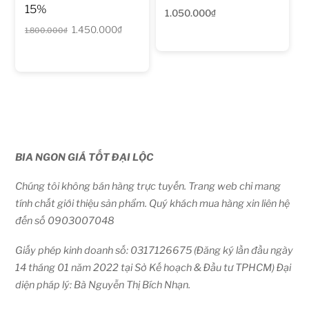
15%
1.050.000
₫
Giá
Giá
1.450.000
₫
1.800.000
₫
gốc
hiện
là:
tại
1.800.000₫.
là:
1.450.000₫.
BIA NGON GIÁ TỐT ĐẠI LỘC
Chúng tôi không bán hàng trực tuyến. Trang web chỉ mang
tính chất giới thiệu sản phẩm. Quý khách mua hàng xin liên hệ
đến số 0903007048
Giấy phép kinh doanh số: 0317126675 (Đăng ký lần đầu ngày
14 tháng 01 năm 2022 tại Sở Kế hoạch & Đầu tư TPHCM) Đại
diện pháp lý: Bà Nguyễn Thị Bích Nhạn.