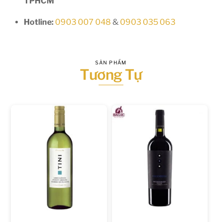
TPHCM
Hotline:
0903 007 048
&
0903 035 063
SẢN PHẨM
Tương Tự