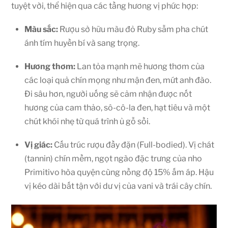
tuyệt vời, thể hiện qua các tầng hương vị phức hợp:
Màu sắc:
Rượu sở hữu màu đỏ Ruby sẫm pha chút
ánh tím huyền bí và sang trọng.
Hương thơm:
Lan tỏa mạnh mẽ hương thơm của
các loại quả chín mọng như mận đen, mứt anh đào.
Đi sâu hơn, người uống sẽ cảm nhận được nốt
hương của cam thảo, sô-cô-la đen, hạt tiêu và một
chút khói nhẹ từ quá trình ủ gỗ sồi.
Vị giác:
Cấu trúc rượu đầy đặn (Full-bodied). Vị chát
(tannin) chín mềm, ngọt ngào đặc trưng của nho
Primitivo hòa quyện cùng nồng độ 15% ấm áp. Hậu
vị kéo dài bất tận với dư vị của vani và trái cây chín.