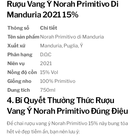
Rượu Vang Ý Norah Primitivo Di
Manduria 2021 15%
Thông số
Chi tiết
Tên sản phẩm
Norah Primitivo di Manduria
Xuất xứ
Manduria, Puglia, Ý
Phân hạng
D.O.C
Niên vụ
2021
Nồng độ cồn
15% Vol
Giống nho
100% Primitivo
Dung tích
750ml
4. Bí Quyết Thưởng Thức Rượu
Vang Ý Norah Primitivo Đúng Điệu
Để chai rượu vang ý Norah Primitivo 15% này bung tỏa
hết vẻ đẹp tiềm ẩn, bạn nên lưu ý: