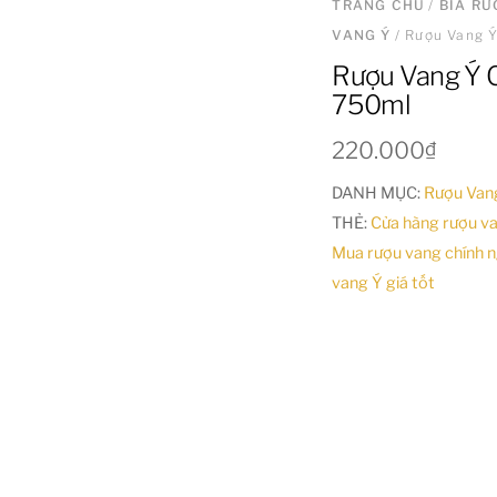
TRANG CHỦ
/
BIA R
VANG Ý
/ Rượu Vang Ý
Rượu Vang Ý C
750ml
220.000
₫
DANH MỤC:
Rượu Van
THẺ:
Cửa hàng rượu v
Mua rượu vang chính 
vang Ý giá tốt