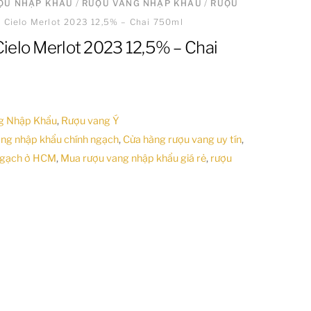
ƯỢU NHẬP KHẨU
/
RƯỢU VANG NHẬP KHẨU
/
RƯỢU
 Cielo Merlot 2023 12,5% – Chai 750ml
ielo Merlot 2023 12,5% – Chai
g Nhập Khẩu
,
Rượu vang Ý
ang nhập khẩu chính ngạch
,
Cửa hàng rượu vang uy tín
,
ngạch ở HCM
,
Mua rượu vang nhập khẩu giá rẻ
,
rượu