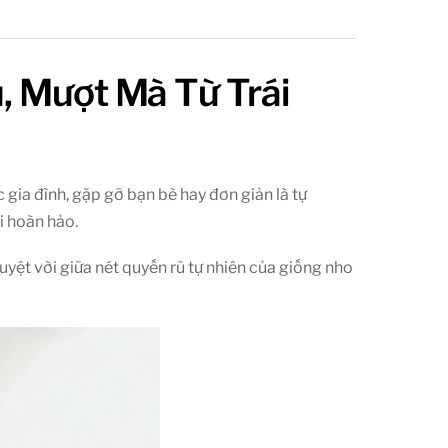
u, Mượt Mà Từ Trái
ia đình, gặp gỡ bạn bè hay đơn giản là tự
ời hoàn hảo.
 tuyệt vời giữa nét quyến rũ tự nhiên của giống nho