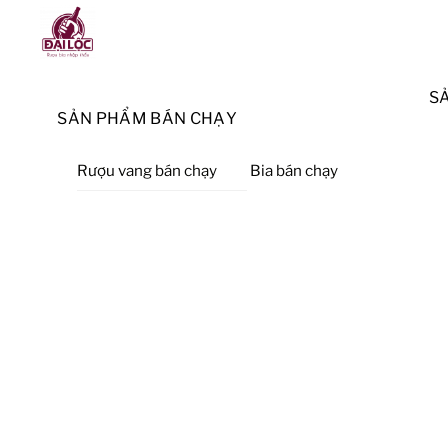
Skip
Menu
to
content
S
SẢN PHẨM BÁN CHẠY
Rượu vang bán chạy
Bia bán chạy