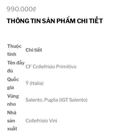
990.000
₫
THÔNG TIN SẢN PHẨM CHI TIẾT
Thuộc
Chi tiết
tính
Tên đầy
CF Collefrisio Primitivo
đủ
Quốc
Ý (Italia)
gia
Vùng
Salento, Puglia (IGT Salento)
nho
Nhà
sản
Collefrisio Vini
xuất