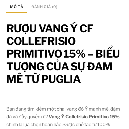
MÔ TẢ
ĐÁNH GIÁ (0)
RƯỢU VANG Ý CF
COLLEFRISIO
PRIMITIVO 15% – BIỂU
TƯỢNG CỦA SỰ ĐAM
MÊ TỪ PUGLIA
Bạn đang tìm kiếm một chai vang đỏ Ý mạnh mẽ, đậm
đà và đầy quyến rũ?
Vang Ý Collefrisio Primitivo 15%
chính là lựa chọn hoàn hảo. Được chế tác từ 100%