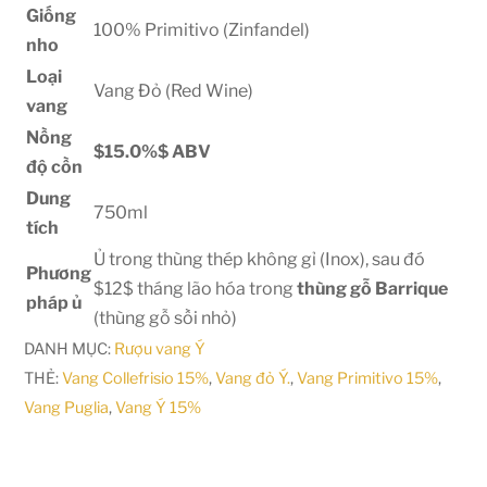
Giống
100% Primitivo (Zinfandel)
nho
Loại
Vang Đỏ (Red Wine)
vang
Nồng
$15.0%$
ABV
độ cồn
Dung
750ml
tích
Ủ trong thùng thép không gỉ (Inox), sau đó
Phương
$12$
tháng lão hóa trong
thùng gỗ Barrique
pháp ủ
(thùng gỗ sồi nhỏ)
DANH MỤC:
Rượu vang Ý
THẺ:
Vang Collefrisio 15%
,
Vang đỏ Ý.
,
Vang Primitivo 15%
,
Vang Puglia
,
Vang Ý 15%