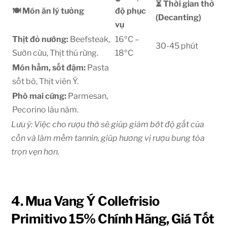
⏳ Thời gian thở
🍽️ Món ăn lý tưởng
độ phục
(Decanting)
vụ
Thịt đỏ nướng:
Beefsteak,
16ºC –
30-45
phút
Sườn cừu, Thịt thú rừng.
18ºC
Món hầm, sốt đậm:
Pasta
sốt bò, Thịt viên Ý.
Phô mai cứng:
Parmesan,
Pecorino lâu năm.
Lưu ý: Việc cho rượu thở sẽ giúp giảm bớt độ gắt của
cồn và làm mềm tannin, giúp hương vị rượu bung tỏa
trọn vẹn hơn.
4. Mua Vang Ý Collefrisio
Primitivo 15% Chính Hãng, Giá Tốt