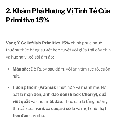
2. Khám Phá Hương Vị Tinh Tế Của
Primitivo 15%
Vang Ý Collefrisio Primitivo 15%
chinh phục người
thưởng thức bằng sự kết hợp tuyệt vời giữa trái cây chín
và hương vị gỗ sồi ấm áp:
Màu sắc:
Đỏ Ruby sâu đậm, với ánh tím rực rỡ, cuốn
hút.
Hương thơm (Aroma):
Phức hợp và mạnh mẽ. Nổi
bật là
mận đen, anh đào đen (Black Cherry), quả
việt quất
và chút
mứt dâu
. Theo sau là tầng hương
thứ cấp của
vani, ca cao, sô cô la
và một chút
hạt
tiêu đen
cay nhẹ.