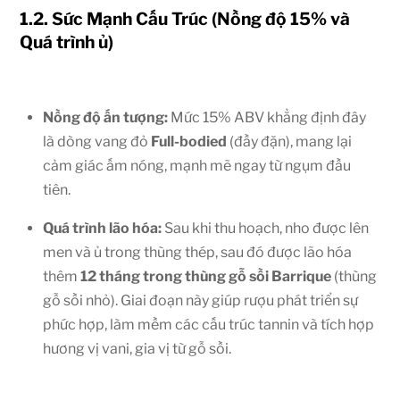
1.2. Sức Mạnh Cấu Trúc (Nồng độ
15%
và
Quá trình ủ)
Nồng độ ấn tượng:
Mức
15%
ABV khẳng định đây
là dòng vang đỏ
Full-bodied
(đầy đặn), mang lại
cảm giác ấm nóng, mạnh mẽ ngay từ ngụm đầu
tiên.
Quá trình lão hóa:
Sau khi thu hoạch, nho được lên
men và ủ trong thùng thép, sau đó được lão hóa
thêm
12 tháng trong thùng gỗ sồi Barrique
(thùng
gỗ sồi nhỏ). Giai đoạn này giúp rượu phát triển sự
phức hợp, làm mềm các cấu trúc tannin và tích hợp
hương vị vani, gia vị từ gỗ sồi.