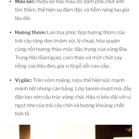
Màu sắc:
Rượu sở hữu màu đỏ đậm pha chút ánh
tím thẫm, thể hiện sự đậm đặc và tiềm năng lưu giữ
lâu dài.
Hương thơm:
Lan tỏa phức hợp hương thơm của
trái cây rừng đen (mâm xôi, lý chua), hòa quyện
cùng nốt hương thảo mộc đặc trưng của vùng Địa
Trung Hải (Garrigue), cam thảo và một chút cay
nồng của tiêu đen, gia vị từ gỗ sồi cao cấp.
Vị giác:
Trên vòm miệng, rượu thể hiện sức mạnh
mãnh liệt nhưng cân bằng. Lớp tannin mượt mà, đầy
đặn tạo nên cấu trúc vững chãi. Hậu vị kéo dài với vị
ngọt nhẹ của trái cây chín và hương khoáng chất
tinh tế.