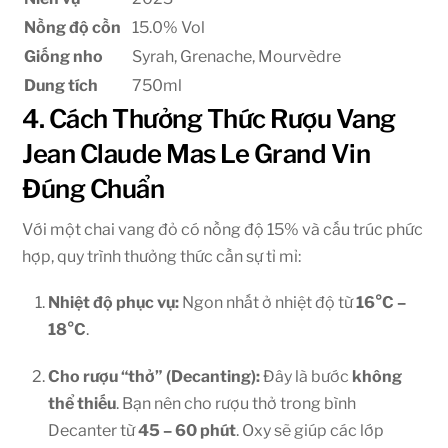
Nồng độ cồn
15.0% Vol
Giống nho
Syrah, Grenache, Mourvèdre
Dung tích
750ml
4. Cách Thưởng Thức Rượu Vang
Jean Claude Mas Le Grand Vin
Đúng Chuẩn
Với một chai vang đỏ có nồng độ 15% và cấu trúc phức
hợp, quy trình thưởng thức cần sự tỉ mỉ:
Nhiệt độ phục vụ:
Ngon nhất ở nhiệt độ từ
16°C –
18°C
.
Cho rượu “thở” (Decanting):
Đây là bước
không
thể thiếu
. Bạn nên cho rượu thở trong bình
Decanter từ
45 – 60 phút
. Oxy sẽ giúp các lớp