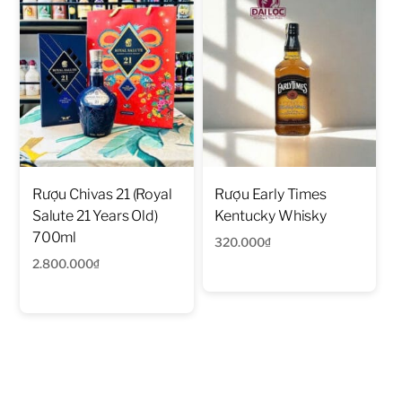
Rượu Chivas 21 (Royal
Rượu Early Times
Salute 21 Years Old)
Kentucky Whisky
700ml
320.000
₫
2.800.000
₫