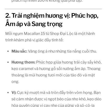
phách tự nhiên 100% không qua pha tạp.
2. Trải nghiệm hương vị: Phức hợp,
Ấm áp và Sang trọng
Mỗi ngụm Macallan 15 từ Shop Đại Lộc là một hành
trình khám phá vị giác đầy tinh tế:
Màu sắc:
Vàng óng ả như những tia nắng cuối thu.
Hương thơm:
Phức hợp giữa hương trái cây sấy khô,
kẹo caramel và hương gỗ sồi nướng ấm áp. Thoang
thoảng là mùi hương tươi mới của táo đỏ và mật
ong.
Vị:
Cực kỳ mượt mà và tròn đầy trên vòm họng. Bạn
sẽ cảm nhận được vị ngọt béo của nho khô, kẹo dẻo
hòa quyện cùng vị cay nhẹ của gừng và sô-cô-la