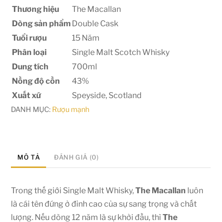
Thương hiệu
The Macallan
Dòng sản phẩm
Double Cask
Tuổi rượu
15 Năm
Phân loại
Single Malt Scotch Whisky
Dung tích
700ml
Nồng độ cồn
43%
Xuất xứ
Speyside, Scotland
DANH MỤC:
Rượu mạnh
MÔ TẢ
ĐÁNH GIÁ (0)
Trong thế giới Single Malt Whisky,
The Macallan
luôn
là cái tên đứng ở đỉnh cao của sự sang trọng và chất
lượng. Nếu dòng 12 năm là sự khởi đầu, thì
The