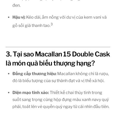
đen.
Hậu vị:
Kéo dài, ấm nồng với dư vị của kem vani và
3
gỗ sồi già thanh tao.
3. Tại sao Macallan 15 Double Cask
là món quà biếu thượng hạng?
Đẳng cấp thương hiệu:
Macallan không chỉ là rượu,
đó là biểu tượng của sự thành đạt và vị thế xã hội.
Diện mạo tinh xảo:
Thiết kế chai thủy tinh trong
suốt sang trọng cùng hộp đựng màu xanh navy quý
phái, toát lên vẻ quyền quý ngay từ cái nhìn đầu tiên.