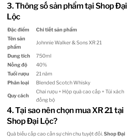
3. Thông số sản phẩm tại Shop Đại
Lộc
Đặc điểm
Chi tiết sản phẩm
Tên sản
Johnnie Walker & Sons XR 21
phẩm
Dung tích
750ml
Nồng độ
40%
Tuổi rượu
21 năm
Phân loại
Blended Scotch Whisky
Chai rượu + Hộp quà cao cấp + Túi xách
Quy cách
đồng bộ
4. Tại sao nên chọn mua XR 21 tại
Shop Đại Lộc?
Quà biếu cấp cao cần sự chỉn chu tuyệt đối.
Shop Đại