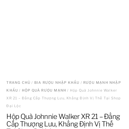
TRANG CHỦ
/
BIA RƯỢU NHẬP KHẨU
/
RƯỢU MẠNH NHẬP
KHẨU
/
HỘP QUÀ RƯỢU MẠNH
/ Hộp Quà Johnnie Walker
XR 21 – Đẳng Cấp Thượng Lưu, Khẳng Định Vị Thế Tại Shop
Đại Lộc
Hộp Quà Johnnie Walker XR 21 – Đẳng
Cấp Thượng Lưu, Khẳng Định Vị Thế