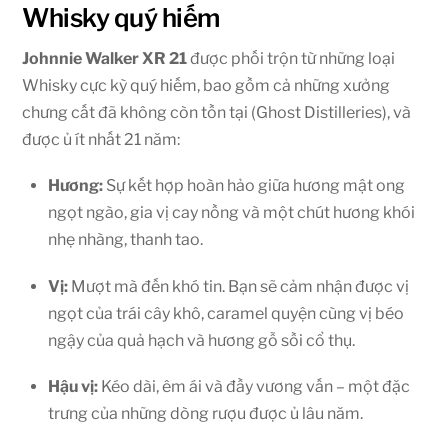
Whisky quý hiếm
Johnnie Walker XR 21
được phối trộn từ những loại
Whisky cực kỳ quý hiếm, bao gồm cả những xưởng
chưng cất đã không còn tồn tại (Ghost Distilleries), và
được ủ ít nhất 21 năm:
Hương:
Sự kết hợp hoàn hảo giữa hương mật ong
ngọt ngào, gia vị cay nồng và một chút hương khói
nhẹ nhàng, thanh tao.
Vị:
Mượt mà đến khó tin. Bạn sẽ cảm nhận được vị
ngọt của trái cây khô, caramel quyện cùng vị béo
ngậy của quả hạch và hương gỗ sồi cổ thụ.
Hậu vị:
Kéo dài, êm ái và đầy vương vấn – một đặc
trưng của những dòng rượu được ủ lâu năm.