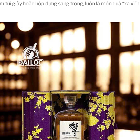
kèm túi giấy hoặc hộp đựng sang trọng, luôn là món quà “xa xỉ”