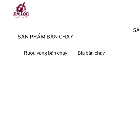
Skip
Menu
to
content
S
SẢN PHẨM BÁN CHẠY
Rượu vang bán chạy
Bia bán chạy