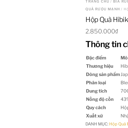
TRANG CHỦ
/
BIA R
QUÀ RƯỢU MẠNH
/ H
Hộp Quà Hibi
2.850.000
₫
Thông tin c
Đặc điểm
Mô
Thương hiệu
Hib
Dòng sản phẩm
Ja
Phân loại
Ble
Dung tích
70
Nồng độ cồn
43
Quy cách
Hộp
Xuất xứ
Nhậ
DANH MỤC:
Hộp Quà 