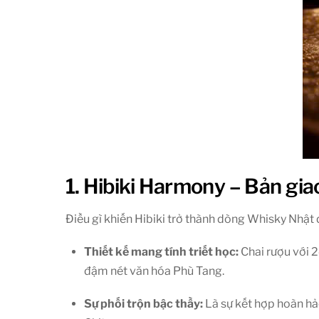
1. Hibiki Harmony – Bản gi
Điều gì khiến Hibiki trở thành dòng Whisky Nhật 
Thiết kế mang tính triết học:
Chai rượu với 2
đậm nét văn hóa Phù Tang.
Sự phối trộn bậc thầy:
Là sự kết hợp hoàn hảo