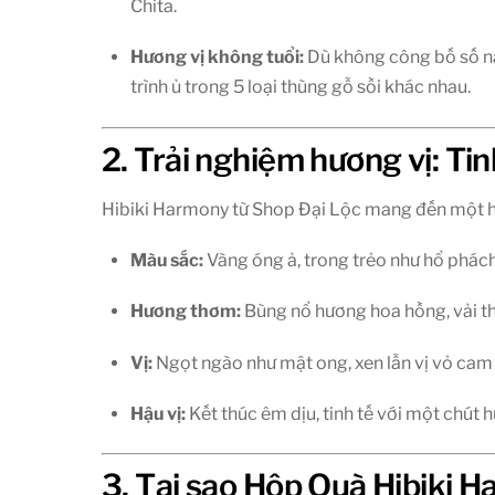
Chita.
Hương vị không tuổi:
Dù không công bố số nă
trình ủ trong 5 loại thùng gỗ sồi khác nhau.
2. Trải nghiệm hương vị: Ti
Hibiki Harmony từ Shop Đại Lộc mang đến một hà
Màu sắc:
Vàng óng ả, trong trẻo như hổ phách
Hương thơm:
Bùng nổ hương hoa hồng, vải th
Vị:
Ngọt ngào như mật ong, xen lẫn vị vỏ cam q
Hậu vị:
Kết thúc êm dịu, tinh tế với một chút
3. Tại sao Hộp Quà Hibiki 