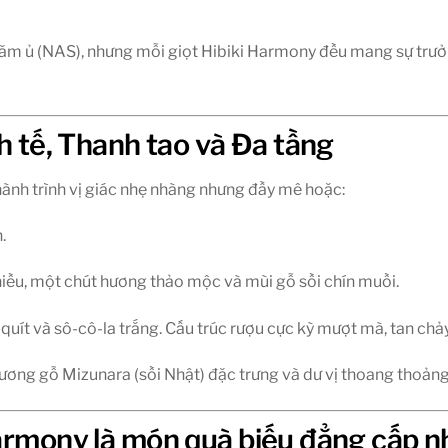
m ủ (NAS), nhưng mỗi giọt Hibiki Harmony đều mang sự trư
nh tế, Thanh tao và Đa tầng
nh trình vị giác nhẹ nhàng nhưng đầy mê hoặc:
.
iều, một chút hương thảo mộc và mùi gỗ sồi chín muồi.
uít và sô-cô-la trắng. Cấu trúc rượu cực kỳ mượt mà, tan chảy 
 hương gỗ Mizunara (sồi Nhật) đặc trưng và dư vị thoang thoản
Harmony là món quà biếu đẳng cấp n