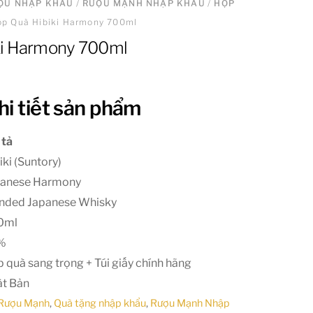
ƯỢU NHẬP KHẨU
/
RƯỢU MẠNH NHẬP KHẨU
/
HỘP
ộp Quà Hibiki Harmony 700ml
ki Harmony 700ml
hi tiết sản phẩm
 tả
iki (Suntory)
panese Harmony
nded Japanese Whisky
0ml
%
 quà sang trọng + Túi giấy chính hãng
t Bản
Rượu Mạnh
,
Quà tặng nhập khẩu
,
Rượu Mạnh Nhập