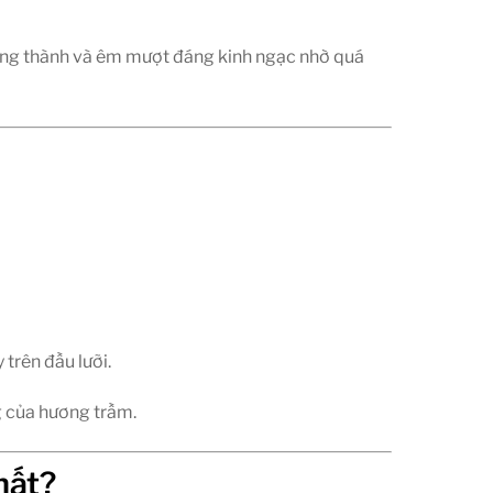
ởng thành và êm mượt đáng kinh ngạc nhờ quá
trên đầu lưỡi.
g của hương trầm.
hất?