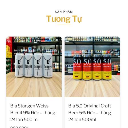
SẢN PHẨM
Tương Tự
Bia Stangen Weiss
Bia 5,0 Original Craft
Bier 4.9% Đức – thùng
Beer 5% Đức – thùng
24 lon 500 ml
24 lon 500ml
900.000
₫