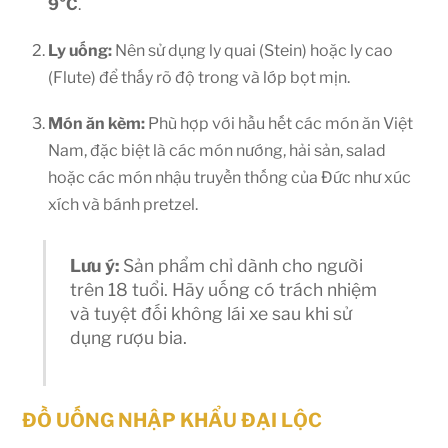
9°C
.
Ly uống:
Nên sử dụng ly quai (Stein) hoặc ly cao
(Flute) để thấy rõ độ trong và lớp bọt mịn.
Món ăn kèm:
Phù hợp với hầu hết các món ăn Việt
Nam, đặc biệt là các món nướng, hải sản, salad
hoặc các món nhậu truyền thống của Đức như xúc
xích và bánh pretzel.
Lưu ý:
Sản phẩm chỉ dành cho người
trên 18 tuổi. Hãy uống có trách nhiệm
và tuyệt đối không lái xe sau khi sử
dụng rượu bia.
ĐỒ UỐNG NHẬP KHẨU ĐẠI LỘC