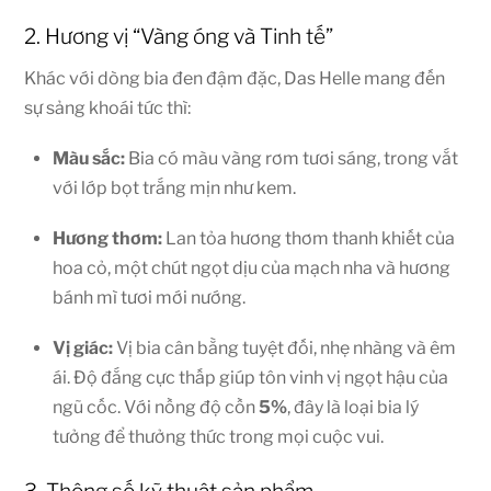
2. Hương vị “Vàng óng và Tinh tế”
Khác với dòng bia đen đậm đặc, Das Helle mang đến
sự sảng khoái tức thì:
Màu sắc:
Bia có màu vàng rơm tươi sáng, trong vắt
với lớp bọt trắng mịn như kem.
Hương thơm:
Lan tỏa hương thơm thanh khiết của
hoa cỏ, một chút ngọt dịu của mạch nha và hương
bánh mì tươi mới nướng.
Vị giác:
Vị bia cân bằng tuyệt đối, nhẹ nhàng và êm
ái. Độ đắng cực thấp giúp tôn vinh vị ngọt hậu của
ngũ cốc. Với nồng độ cồn
5%
, đây là loại bia lý
tưởng để thưởng thức trong mọi cuộc vui.
3. Thông số kỹ thuật sản phẩm