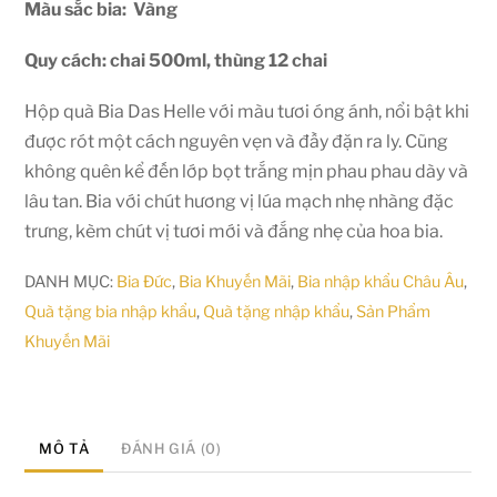
Màu sắc bia: Vàng
Quy cách: chai 500ml, thùng 12 chai
Hộp quà Bia Das Helle với màu tươi óng ánh, nổi bật khi
được rót một cách nguyên vẹn và đầy đặn ra ly. Cũng
không quên kể đến lớp bọt trắng mịn phau phau dày và
lâu tan. Bia với chút hương vị lúa mạch nhẹ nhàng đặc
trưng, kèm chút vị tươi mới và đắng nhẹ của hoa bia.
DANH MỤC:
Bia Đức
,
Bia Khuyến Mãi
,
Bia nhập khẩu Châu Âu
,
Quà tặng bia nhập khẩu
,
Quà tặng nhập khẩu
,
Sản Phẩm
Khuyến Mãi
MÔ TẢ
ĐÁNH GIÁ (0)