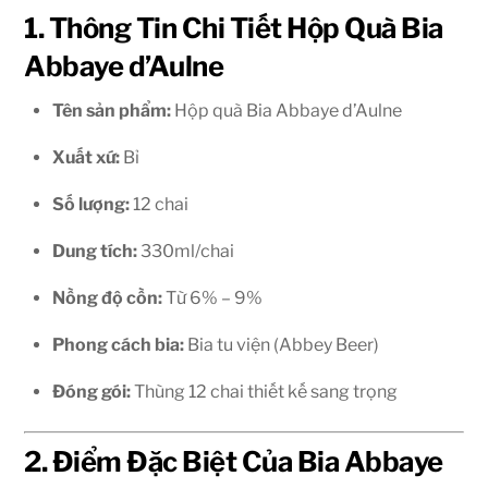
1. Thông Tin Chi Tiết Hộp Quà Bia
Abbaye d’Aulne
Tên sản phẩm:
Hộp quà Bia Abbaye d’Aulne
Xuất xứ:
Bỉ
Số lượng:
12 chai
Dung tích:
330ml/chai
Nồng độ cồn:
Từ 6% – 9%
Phong cách bia:
Bia tu viện (Abbey Beer)
Đóng gói:
Thùng 12 chai thiết kế sang trọng
2. Điểm Đặc Biệt Của Bia Abbaye