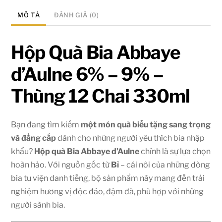
MÔ TẢ
ĐÁNH GIÁ (0)
Hộp Quà Bia Abbaye
d’Aulne 6% – 9% –
Thùng 12 Chai 330ml
Bạn đang tìm kiếm
một món quà biếu tặng sang trọng
và đẳng cấp
dành cho những người yêu thích bia nhập
khẩu?
Hộp quà Bia Abbaye d’Aulne
chính là sự lựa chọn
hoàn hảo. Với nguồn gốc từ
Bỉ
– cái nôi của những dòng
bia tu viện danh tiếng, bộ sản phẩm này mang đến trải
nghiệm hương vị độc đáo, đậm đà, phù hợp với những
người sành bia.