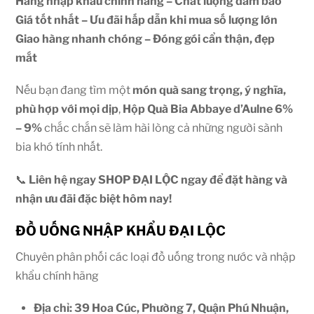
Hàng nhập khẩu chính hãng – Chất lượng đảm bảo
Giá tốt nhất – Ưu đãi hấp dẫn khi mua số lượng lớn
Giao hàng nhanh chóng – Đóng gói cẩn thận, đẹp
mắt
Nếu bạn đang tìm một
món quà sang trọng, ý nghĩa,
phù hợp với mọi dịp
,
Hộp Quà Bia Abbaye d’Aulne 6%
– 9%
chắc chắn sẽ làm hài lòng cả những người sành
bia khó tính nhất.
📞
Liên hệ ngay SHOP ĐẠI LỘC ngay để đặt hàng và
nhận ưu đãi đặc biệt hôm nay!
ĐỒ UỐNG NHẬP KHẨU ĐẠI LỘC
Chuyên phân phối các loại đồ uống trong nước và nhập
khẩu chính hãng
Địa chỉ: 39 Hoa Cúc, Phường 7, Quận Phú Nhuận,