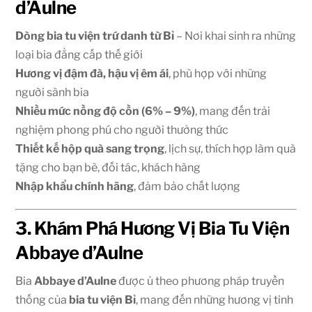
d’Aulne
Dòng bia tu viện trứ danh từ Bỉ
– Nơi khai sinh ra những
loại bia đẳng cấp thế giới
Hương vị đậm đà, hậu vị êm ái
, phù hợp với những
người sành bia
Nhiều mức nồng độ cồn (6% – 9%)
, mang đến trải
nghiệm phong phú cho người thưởng thức
Thiết kế hộp quà sang trọng
, lịch sự, thích hợp làm quà
tặng cho bạn bè, đối tác, khách hàng
Nhập khẩu chính hãng
, đảm bảo chất lượng
3. Khám Phá Hương Vị Bia Tu Viện
Abbaye d’Aulne
Bia
Abbaye d’Aulne
được ủ theo phương pháp truyền
thống của
bia tu viện Bỉ
, mang đến những hương vị tinh