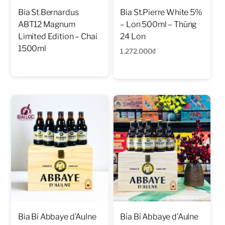
Bia St.Bernardus
Bia St.Pierre White 5%
ABT12 Magnum
– Lon 500ml – Thùng
Limited Edition – Chai
24 Lon
1500ml
1.272.000
₫
Bia Bỉ Abbaye d’Aulne
Bia Bỉ Abbaye d’Aulne