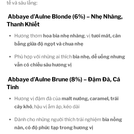
tế và sâu lắng:
Abbaye d’Aulne Blonde (6%) – Nhẹ Nhàng,
Thanh Khiết
Hương thơm
hoa bia nhẹ nhàng
, vị
tươi mát, cân
bằng giữa độ ngọt và chua nhẹ
Phù hợp với những ai thích
bia nhẹ, dễ uống nhưng
vẫn có chiều sâu hương vị
Abbaye d’Aulne Brune (8%) – Đậm Đà, Cá
Tính
Hương vị đậm đà của
malt nướng, caramel, trái
cây khô
, hậu vị ấm áp, kéo dài
Dành cho những người thích trải nghiệm
bia nồng
nàn, có độ phức tạp trong hương vị