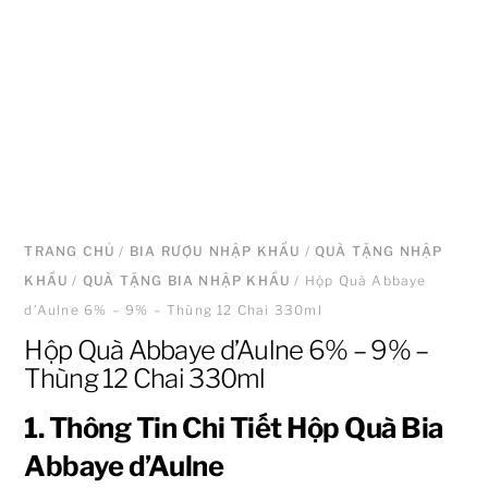
TRANG CHỦ
/
BIA RƯỢU NHẬP KHẨU
/
QUÀ TẶNG NHẬP
KHẨU
/
QUÀ TẶNG BIA NHẬP KHẨU
/ Hộp Quà Abbaye
d’Aulne 6% – 9% – Thùng 12 Chai 330ml
Hộp Quà Abbaye d’Aulne 6% – 9% –
Thùng 12 Chai 330ml
1. Thông Tin Chi Tiết Hộp Quà Bia
Abbaye d’Aulne