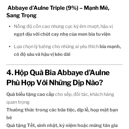
Abbaye d’Aulne Triple (9%) – Mạnh Mẽ,
Sang Trọng
Nồng độ cồn cao nhưng cực kỳ êm mượt, hậu vị
ngọt dịu với chút cay nhẹ của men bia tu viện
Lựa chọn lý tưởng cho những ai yêu thích
bia mạnh,
có độ sâu và hậu vị kéo dài
4. Hộp Quà Bia Abbaye d’Aulne
Phù Hợp Với Những Dịp Nào?
Quà biếu tặng cao cấp
cho sếp, đối tác, khách hàng
quan trọng
Thưởng thức trong các bữa tiệc, dịp lễ, họp mặt bạn
bè
Quà tặng Tết, sinh nhật, kỷ niệm hoặc mừng tân gia