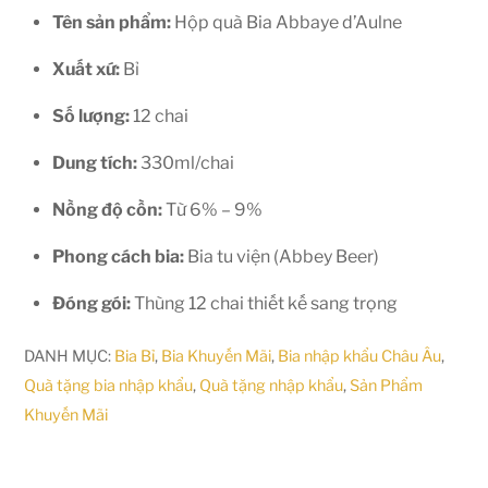
Tên sản phẩm:
Hộp quà Bia Abbaye d’Aulne
Xuất xứ:
Bỉ
Số lượng:
12 chai
Dung tích:
330ml/chai
Nồng độ cồn:
Từ 6% – 9%
Phong cách bia:
Bia tu viện (Abbey Beer)
Đóng gói:
Thùng 12 chai thiết kế sang trọng
DANH MỤC:
Bia Bỉ
,
Bia Khuyến Mãi
,
Bia nhập khẩu Châu Âu
,
Quà tặng bia nhập khẩu
,
Quà tặng nhập khẩu
,
Sản Phẩm
Khuyến Mãi