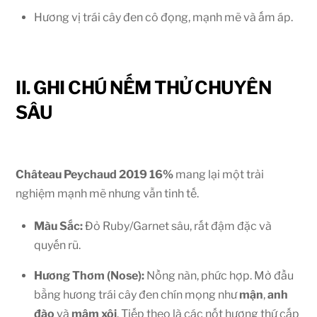
Hương vị trái cây đen cô đọng, mạnh mẽ và ấm áp.
II. GHI CHÚ NẾM THỬ CHUYÊN
SÂU
Château Peychaud 2019
16%
mang lại một trải
nghiệm mạnh mẽ nhưng vẫn tinh tế.
Màu Sắc:
Đỏ Ruby/Garnet sâu, rất đậm đặc và
quyến rũ.
Hương Thơm (Nose):
Nồng nàn, phức hợp. Mở đầu
bằng hương trái cây đen chín mọng như
mận
,
anh
đào
và
mâm xôi
. Tiếp theo là các nốt hương thứ cấp