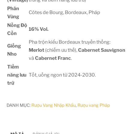
Phân
Côtes de Bourg, Bordeaux, Pháp
Vùng
Nồng Độ
16%
Vol.
Cồn
Pha trộn kiểu Bordeaux truyền thống:
Giống
Merlot
(chiếm ưu thế),
Cabernet Sauvignon
Nho
và
Cabernet Franc
.
Tiềm
năng lưu
Tốt, uống ngon từ
2024-2
030
.
trữ
DANH MỤC:
Rượu Vang Nhập Khẩu
,
Rượu vang Pháp