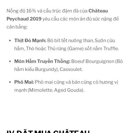
Nồng độ
16%
và cấu trúc đậm đà của
Château
Peychaud 2019
yêu cầu các món ăn đủ sức nặng để
cân bằng:
Thịt Đỏ Mạnh:
Bò bít tết nướng than, Sườn cừu
hầm, Thỏ hoặc Thú rừng (Game) sốt nấm Truffle.
Món Hầm Truyền Thống:
Boeuf Bourguignon (Bò
hầm kiểu Burgundy), Cassoulet.
Phô Mai:
Phô mai cứng và bán cứng có hương vị
mạnh (Mimolette, Aged Gouda).