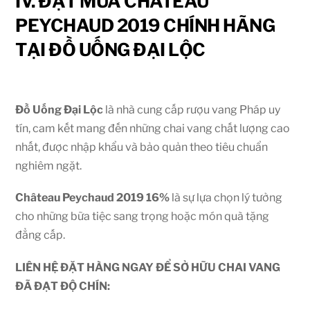
IV. ĐẶT MUA CHÂTEAU
PEYCHAUD 2019 CHÍNH HÃNG
TẠI ĐỒ UỐNG ĐẠI LỘC
Đồ Uống Đại Lộc
là nhà cung cấp rượu vang Pháp uy
tín, cam kết mang đến những chai vang chất lượng cao
nhất, được nhập khẩu và bảo quản theo tiêu chuẩn
nghiêm ngặt.
Château Peychaud 2019
16%
là sự lựa chọn lý tưởng
cho những bữa tiệc sang trọng hoặc món quà tặng
đẳng cấp.
LIÊN HỆ ĐẶT HÀNG NGAY ĐỂ SỞ HỮU CHAI VANG
ĐÃ ĐẠT ĐỘ CHÍN: