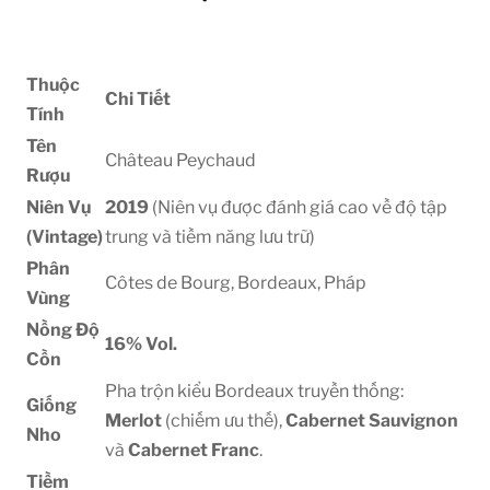
Thuộc
Chi Tiết
Tính
Tên
Château Peychaud
Rượu
Niên Vụ
2019
(Niên vụ được đánh giá cao về độ tập
(Vintage)
trung và tiềm năng lưu trữ)
Phân
Côtes de Bourg, Bordeaux, Pháp
Vùng
Nồng Độ
16%
Vol.
Cồn
Pha trộn kiểu Bordeaux truyền thống:
Giống
Merlot
(chiếm ưu thế),
Cabernet Sauvignon
Nho
và
Cabernet Franc
.
Tiềm