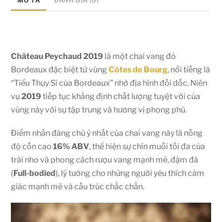
MÔ TẢ
ĐÁNH GIÁ (0)
Château Peychaud 2019
là một chai vang đỏ
Bordeaux đặc biệt từ vùng
Côtes de Bourg
, nổi tiếng là
“Tiểu Thụy Sĩ của Bordeaux” nhờ địa hình đồi dốc. Niên
vụ
2019
tiếp tục khẳng định chất lượng tuyệt vời của
vùng này với sự tập trung và hương vị phong phú.
Điểm nhấn đáng chú ý nhất của chai vang này là nồng
độ cồn cao
16%
ABV
, thể hiện sự chín muồi tối đa của
trái nho và phong cách rượu vang mạnh mẽ, đậm đà
(
Full-bodied
), lý tưởng cho những người yêu thích cảm
giác mạnh mẽ và cấu trúc chắc chắn.