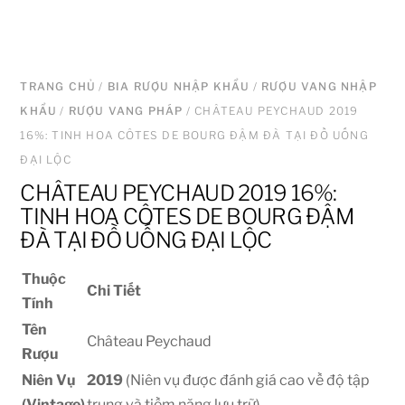
TRANG CHỦ
/
BIA RƯỢU NHẬP KHẨU
/
RƯỢU VANG NHẬP
KHẨU
/
RƯỢU VANG PHÁP
/ CHÂTEAU PEYCHAUD 2019
16%: TINH HOA CÔTES DE BOURG ĐẬM ĐÀ TẠI ĐỒ UỐNG
ĐẠI LỘC
CHÂTEAU PEYCHAUD 2019 16%:
TINH HOA CÔTES DE BOURG ĐẬM
ĐÀ TẠI ĐỒ UỐNG ĐẠI LỘC
Thuộc
Chi Tiết
Tính
Tên
Château Peychaud
Rượu
Niên Vụ
2019
(Niên vụ được đánh giá cao về độ tập
(Vintage)
trung và tiềm năng lưu trữ)