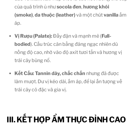
của quá trình ủ như
socola đen
,
hương khói
(smoke)
,
da thuộc (leather)
và một chút
vanilla
ấm
áp.
Vị Rượu (Palate):
Đầy đặn và mạnh mẽ (
Full-
bodied
). Cấu trúc cân bằng đáng ngạc nhiên dù
nồng độ cao, nhờ vào độ axit tươi tắn và hương vị
trái cây bùng nổ.
Kết Cấu:
Tannin dày, chắc chắn
nhưng đã được
làm mượt. Dư vị kéo dài, ấm áp, để lại ấn tượng về
trái cây cô đặc và gia vị.
III. KẾT HỢP ẨM THỰC ĐỈNH CAO