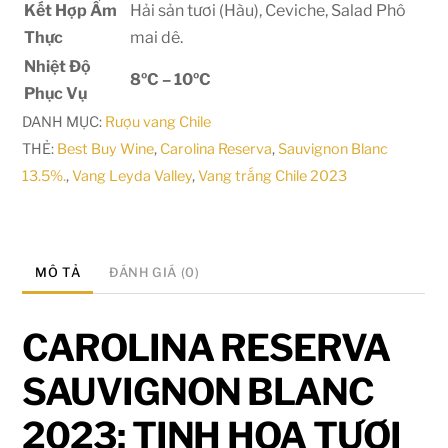
Kết Hợp Ẩm
Hải sản tươi (Hàu), Ceviche, Salad Phô
Thực
mai dê.
Nhiệt Độ
8ºC – 10ºC
Phục Vụ
DANH MỤC:
Rượu vang Chile
THẺ:
Best Buy Wine
,
Carolina Reserva
,
Sauvignon Blanc
13.5%.
,
Vang Leyda Valley
,
Vang trắng Chile 2023
MÔ TẢ
ĐÁNH GIÁ (0)
CAROLINA RESERVA
SAUVIGNON BLANC
2023: TINH HOA TƯƠI