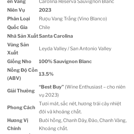
là:
tại
ên Vang
Carolina Reserva Sauvignon Blanc
480.000₫.
là:
Niên Vụ
2023
375.000₫.
Phân Loại
Rượu Vang Trắng (Vino Blanco)
Quốc Gia
Chile
Nhà Sản Xuất
Santa Carolina
Vùng Sản
Leyda Valley / San Antonio Valley
Xuất
Giống Nho
100% Sauvignon Blanc
Nồng Độ Cồn
13.5%
(ABV)
“Best Buy”
(Wine Enthusiast – cho niên
Giải Thưởng
vụ 2023)
Tươi mát, sắc nét, hương trái cây nhiệt
Phong Cách
đới và khoáng chất.
Hương Vị
Bưởi hồng, Chanh Dây, Đào, Chanh Vàng,
Chính
Khoáng chất.