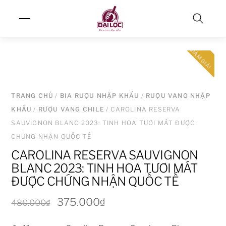
Skip
Menu
to
content
Search
GIẢM GIÁ!
TRANG CHỦ
/
BIA RƯỢU NHẬP KHẨU
/
RƯỢU VANG NHẬP
KHẨU
/
RƯỢU VANG CHILE
/ CAROLINA RESERVA
SAUVIGNON BLANC 2023: TINH HOA TƯƠI MÁT ĐƯỢC
CHỨNG NHẬN QUỐC TẾ
CAROLINA RESERVA SAUVIGNON
BLANC 2023: TINH HOA TƯƠI MÁT
ĐƯỢC CHỨNG NHẬN QUỐC TẾ
Giá
Giá
375.000
₫
480.000
₫
gốc
hiện