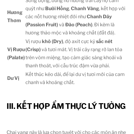
Sống động, bùng nổ hương trái cây họ cam
quýt như
Bưởi Hồng
,
Chanh Vàng
, kết hợp với
Hương
các nốt hương nhiệt đới như
Chanh Dây
Thơm
(Passion Fruit)
và
Đào (Peach)
. Đi kèm là
hương thảo mộc và khoáng chất (đất đá).
Vị rượu
khô (Dry)
, độ axit cực kỳ
sắc nét
Vị Rượu
(Crisp)
và tươi mát. Vị trái cây rạng rỡ lan tỏa
(Palate)
trên vòm miệng, tạo cảm giác sảng khoái và
thanh thoát, với cấu trúc đậm vừa phải.
Kết thúc kéo dài, để lại dư vị tươi mới của cam
Dư Vị
chanh và khoáng chất.
III. KẾT HỢP ẨM THỰC LÝ TƯỞNG
Chai vang này là lựa chọn tuyệt vời cho các món ăn nhẹ