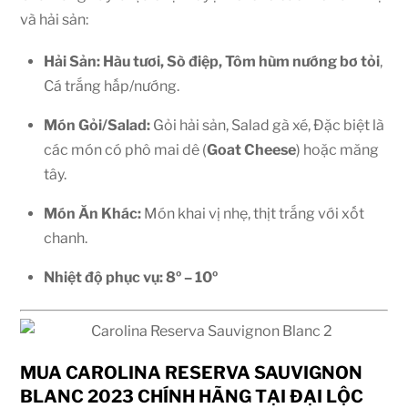
và hải sản:
Hải Sản:
Hàu tươi, Sò điệp, Tôm hùm nướng bơ tỏi
,
Cá trắng hấp/nướng.
Món Gỏi/Salad:
Gỏi hải sản, Salad gà xé, Đặc biệt là
các món có phô mai dê (
Goat Cheese
) hoặc măng
tây.
Món Ăn Khác:
Món khai vị nhẹ, thịt trắng với xốt
chanh.
Nhiệt độ phục vụ:
8º – 10º
MUA CAROLINA RESERVA SAUVIGNON
BLANC 2023 CHÍNH HÃNG TẠI ĐẠI LỘC