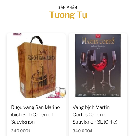
SẢN PHẨM
Tương Tự
Rượu vang San Marino
Vang bịch Martin
(bịch 3 lít) Cabernet
Cortes Cabernet
Sauvignon
Sauvignon 3L (Chile)
340.000
₫
340.000
₫