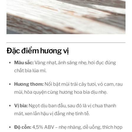
Đặc điểm hương vị
Màu sắc:
Vàng nhạt, ánh sáng nhẹ, hơi đục đúng
chất bia lúa mì.
Hương thơm:
Nổi bật mùi trái cây tươi, vỏ cam, rau
mùi, hòa quyện cùng hương hoa bia dịu nhẹ.
Vị bia:
Ngọt dịu ban đầu, sau đó là vị chua thanh
mát, xen lẫn hậu vị đắng nhẹ tinh tế.
Độ cồn:
4,5% ABV – nhẹ nhàng, dễ uống, thích hợp