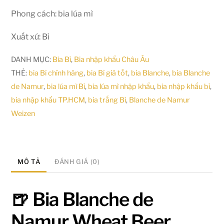
Phong cách: bia lúa mì
Xuất xứ: Bỉ
DANH MỤC:
Bia Bỉ
,
Bia nhập khẩu Châu Âu
THẺ:
bia Bỉ chính hãng
,
bia Bỉ giá tốt
,
bia Blanche
,
bia Blanche
de Namur
,
bia lúa mì Bỉ
,
bia lúa mì nhập khẩu
,
bia nhập khẩu bỉ
,
bia nhập khẩu TP.HCM
,
bia trắng Bỉ
,
Blanche de Namur
Weizen
MÔ TẢ
ĐÁNH GIÁ (0)
🍺 Bia Blanche de
Namur Wheat Beer