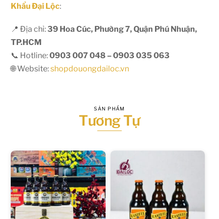
Khẩu Đại Lộc
:
📍 Địa chỉ:
39 Hoa Cúc, Phường 7, Quận Phú Nhuận,
TP.HCM
📞 Hotline:
0903 007 048 – 0903 035 063
🌐 Website:
shopdouongdailoc.vn
SẢN PHẨM
Tương Tự