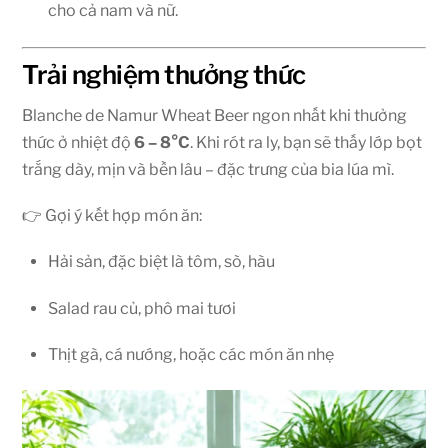
cho cả nam và nữ.
Trải nghiệm thưởng thức
Blanche de Namur Wheat Beer ngon nhất khi thưởng
thức ở nhiệt độ
6 – 8°C
. Khi rót ra ly, bạn sẽ thấy lớp bọt
trắng dày, mịn và bền lâu – đặc trưng của bia lúa mì.
👉 Gợi ý kết hợp món ăn:
Hải sản, đặc biệt là tôm, sò, hàu
Salad rau củ, phô mai tươi
Thịt gà, cá nướng, hoặc các món ăn nhẹ