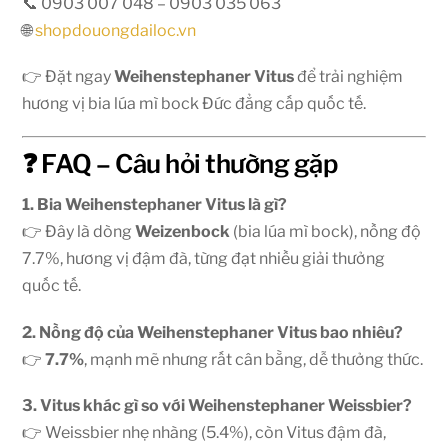
📞 0903 007 048 – 0903 035 063
🌐
shopdouongdailoc.vn
👉 Đặt ngay
Weihenstephaner Vitus
để trải nghiệm
hương vị bia lúa mì bock Đức đẳng cấp quốc tế.
❓ FAQ – Câu hỏi thường gặp
1. Bia Weihenstephaner Vitus là gì?
👉 Đây là dòng
Weizenbock
(bia lúa mì bock), nồng độ
7.7%, hương vị đậm đà, từng đạt nhiều giải thưởng
quốc tế.
2. Nồng độ của Weihenstephaner Vitus bao nhiêu?
👉
7.7%
, mạnh mẽ nhưng rất cân bằng, dễ thưởng thức.
3. Vitus khác gì so với Weihenstephaner Weissbier?
👉 Weissbier nhẹ nhàng (5.4%), còn Vitus đậm đà,