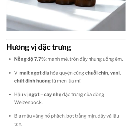
Hương vị đặc trưng
Nồng độ 7.7%
: mạnh mẽ, tròn đầy nhưng uống êm.
Vị
malt ngọt dịu
hòa quyện cùng
chuối chín, vani,
chút đinh hương
từ men lúa mì.
Hậu vị
ngọt – cay nhẹ
đặc trưng của dòng
Weizenbock.
Bia màu vàng hổ phách, bọt trắng mịn, dày và lâu
tan.