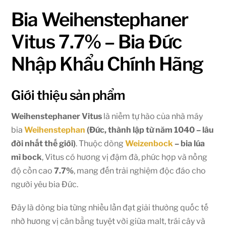
Bia Weihenstephaner
Vitus 7.7% – Bia Đức
Nhập Khẩu Chính Hãng
Giới thiệu sản phẩm
Weihenstephaner Vitus
là niềm tự hào của nhà máy
bia
Weihenstephan
(Đức, thành lập từ năm 1040 – lâu
đời nhất thế giới)
. Thuộc dòng
Weizenbock
– bia lúa
mì bock
, Vitus có hương vị đậm đà, phức hợp và nồng
độ cồn cao
7.7%
, mang đến trải nghiệm độc đáo cho
người yêu bia Đức.
Đây là dòng bia từng nhiều lần đạt giải thưởng quốc tế
nhờ hương vị cân bằng tuyệt vời giữa malt, trái cây và