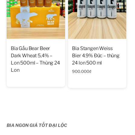
Bia Gấu Bear Beer
Bia Stangen Weiss
Dark Wheat 5,4% –
Bier 4.9% Đức – thùng
Lon 500ml – Thùng 24
24 lon 500 ml
Lon
900.000
₫
BIA NGON GIÁ TỐT ĐẠI LỘC