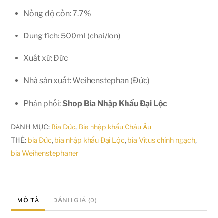
Nồng độ cồn: 7.7%
Dung tích: 500ml (chai/lon)
Xuất xứ: Đức
Nhà sản xuất: Weihenstephan (Đức)
Phân phối:
Shop Bia Nhập Khẩu Đại Lộc
DANH MỤC:
Bia Đức
,
Bia nhập khẩu Châu Âu
THẺ:
bia Đức
,
bia nhập khẩu Đại Lộc
,
bia Vitus chính ngạch
,
bia Weihenstephaner
MÔ TẢ
ĐÁNH GIÁ (0)