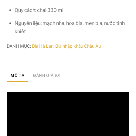
Quy cách: chai 330 ml
Nguyên liệu: mạch nha, hoa bia, men bia, nước tinh
khiết
DANH MỤC:
Bia Hà Lan
,
Bia nhập khẩu Châu Âu
MÔ TẢ
ĐÁNH GIÁ (0)