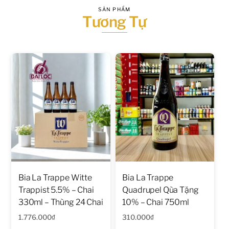
SẢN PHẨM
Tương Tự
Bia La Trappe Witte
Bia La Trappe
Trappist 5.5% – Chai
Quadrupel Qùa Tặng
330ml – Thùng 24 Chai
10% – Chai 750ml
1.776.000
₫
310.000
₫